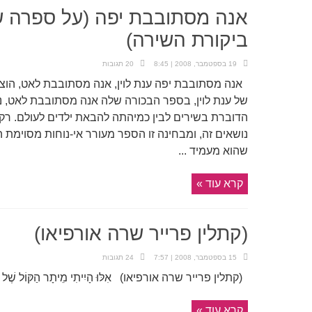
אנה מסתובבת יפה (על ספרה של
ביקורת השירה)
19 בספטמבר, 2008 | 8:45
20 תגובות
של ענת לוין, בספר הבכורה שלה אנה מסתובבת לאט, נע
הדוברת בשירים לבין כמיהתה להבאת ילדים לעולם. רק
נושאים זה, ומבחינה זו הספר מעורר אי-נוחות מסוימ
שהוא מעמיד ...
קרא עוד »
(קתלין פרייר שרה אורפיאו)
15 בספטמבר, 2008 | 7:57
24 תגובות
(קתלין פרייר שרה אורפיאו) אִלּוּ הָיִיתִי מֵיתָר הַקּוֹל שֶׁל קַתִּי 
קרא עוד »