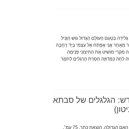
ָה בְּטַעַם הָעוֹלָם הַגָּדוֹל גּוּשׁ הַוָּנִיל
ֹקֶר מְאֻחָר אֲנִי אֶפָּתַח אֶל עַצְמִי בְּיָד רְחָבָה
וָה מִקְרִי מוֹשִׁיט אֶת הַחִיצוֹנִי פְּנִימָה
סָּה לַחָה כַּמֵּדוּזָה חַסְרַת הָרַגְלַיִם לְחֹמֶר
דש: הגלגלים של סבתא
טון)
הגלגלים של סבתא יעקב ביטון, אינה דדה: משירי האם הגדולה, הוצאת כתר, 75 עמ".