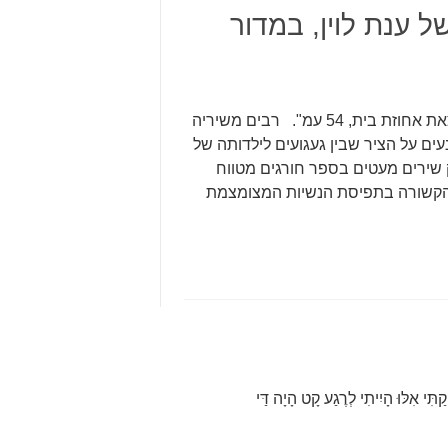
 ענת לוין, במדור
אנה מסתובבת יפה ענת לוין, אנה מסתובבת לאט, הוצאת אחוזת בית, 54 עמ". רבים משיריה
ים על הציר שבין געגועים לילדותה של
 שירים מעטים בספר חורגים מטווח
ת הקשורה בתפיסת הנשיות המצומצמת
אִלּוּ הָיִיתִי לְרֶגַע קָט הָיָה דַּי