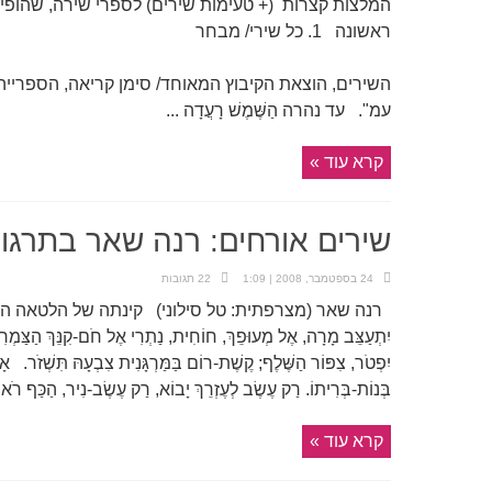
המלצות קצרות (+ טעימות שירים) לספרי שירה, שהופי
ראשונה 1. כל שירי/ מבחר
@ יאיר הורב
עמ". עד נהרה הַשֶּׁמֶשׁ רָעֲדָה ...
קרא עוד »
שירים אורחים: רנה שאר בתרגום
24 בספטמבר, 2008 | 1:09
22 תגובות
רנה שאר (מצרפתית: טל סילוני) קינתה של הלטאה המאוהבת חַמּ
יִתְעַצֵּב מָרָה, אֶל מְעוּפֵךְ, חוֹחִית, נַתְרִי אֶל חֹם-קִנֵּךְ הַצַּמְרִיר
יִפְטֹר, צִפּוֹר הַשֶּׁלֶף; קֶשֶׁת-רוֹם בַּמַּרְגָּנִית צִבְעָהּ תִּשְׁזֹר. אָ
בְּנוֹת-בְּרִיתוֹ. רַק עֶשֶׂב לְעֶזְרֵךְ יָבוֹא, רַק עֶשֶׂב-נִיר, הַכַּף רֹאשׁ
קרא עוד »