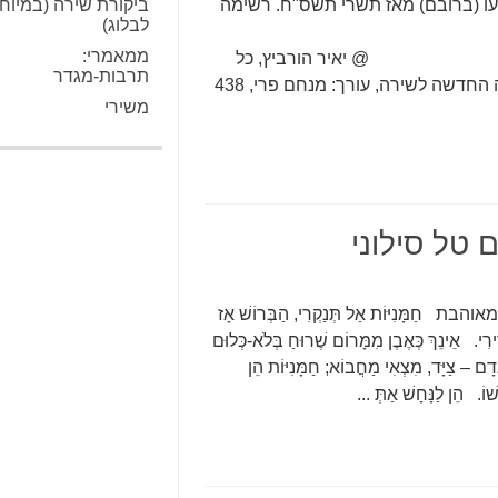
עו (ברובם) מאז תשרי תשס"ח. רשימה
ביקורת שירה (במיוח
לבלוג)
ממאמרי:
יץ, כל
תרבות-מגדר
השירים, הוצאת הקיבוץ המאוחד/ סימן קריאה, הספרייה החדשה לשירה, עורך: מנחם פרי, 438
משירי
 טל סילוני
ָנִיּוֹת אַל תְּנַקְרִי, הַבְּרוֹשׁ אָז
ִי. אֵינֵךְ כְּאֶבֶן מִמָּרוֹם שֶׁרוּחַ בְּלֹא-כְּלוּם
דָם – צַיָּד, מִצְאִי מַחֲבוֹא; חַמָּנִיּוֹת הֵן
וֹ. הֵן לַנָּחָשׁ אַתְּ ...