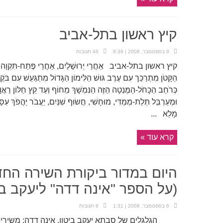
קיץ ראשון בתל-אביב
8 בספטמבר, 2008 | 9:39
46 תגובות
קיץ ראשון בתל-אביב אַחֲרֵי יְרוּשָׁלַיִם, אַחֲרֵי פֶּתַח-תִּקְוָה גְּלִיד
הַקָּטֹן מִתְרַכֵּך עִם עֶרֶב גּוּשׁ הַלִּימוֹן הַגָּדוֹל מִתְגַּעֵשׁ עִם בּ
כְּרֹחַב הַכָּחֹל-הַמֶּנְטָה הַזֶּה הַנִּמְשָׁךְ מֵחוֹף וְעַד קֵץ חַלּוֹן רַאֲ
וּמְעַרְבֵּל תְּלַת-מְמַדִּי, מוּחָשִׁי, חֲשׂוּף שִׁנַּיִם, יַעֲבֹר יַהֲפֹךְ עִ
מָלֵא ...
קרא עוד »
היום במדור ביקורת השירה הח
(על הספר "אינה דדה" ליעקב בי
6 בספטמבר, 2008 | 1:31
6 תגובות