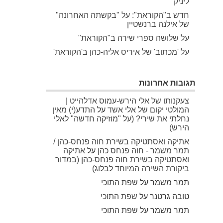
ליניק
חדש ב"הקוראת": על "בקשתה האחרונה"
של אילנה ברנשטיין
על שלושה ספרי שירה ב"הקוראת"
על 'מכתוב' של איריס אליה-כהן ב'הקוראת'
תגובות אחרונות
צעקנותו של אלי הירש-עמוס אדלהייט |
המולטי יקום של אלי אשד
על
התדע(י) מאין
נחלתי את שירי? (על "מוזיקה חדשה" לאלי
הירש)
אתיקה ואסתטיקה בשירת חוה פנחס-כהן /
תמר משמר - חוה פנחס כהן
על
אתיקה
ואסתטיקה בשירת חוה פנחס-כהן (במדור
ביקורת השירה המיוחד לבלוג)
תמר משמר
על
שפת התוכי
טובה גרטנר
על
שפת התוכי
תמר משמר
על
שפת התוכי