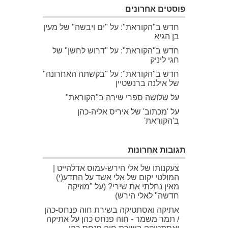
פוסטים אחרונים
חדש ב"הקוראת": על "ים ויבשה" של מעין
בן הגיא
חדש ב"הקוראת": על "דרוש לחשן" של
חגי ליניק
חדש ב"הקוראת": על "בקשתה האחרונה"
של אילנה ברנשטיין
על שלושה ספרי שירה ב"הקוראת"
על 'מכתוב' של איריס אליה-כהן
ב'הקוראת'
תגובות אחרונות
צעקנותו של אלי הירש-עמוס אדלהייט |
המולטי יקום של אלי אשד
על
התדע(י)
מאין נחלתי את שירי? (על "מוזיקה
חדשה" לאלי הירש)
אתיקה ואסתטיקה בשירת חוה פנחס-כהן
/ תמר משמר - חוה פנחס כהן
על
אתיקה