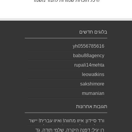
© כל הזכויות שמורות לתמר משמר
בלוגים חדשים
yh0556785616
babu88agency
rupali14mehta
leowatkins
sakshimore
murnanian
תגובות אחרונות
ורד סיידון: איזו מחווה! ואיזו עברית! יישר
כוח לכותב ולאהובתו :) שבת שלום...
רן יגיל: דפנה היקרה, שלמי תודה. גד