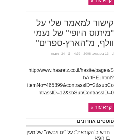
קרא עוד »
קישור למאמר שלי על
"מיתוס היופי" של נעמי
וולף, מ"הארץ-ספרים"
13 באוגוסט, 2008 | 4:55
24 תגובות
http://www.haaretz.co.il/hasite/pages/S
hArtPE.jhtml?
itemNo=465399&contrassID=2&subCo
ntrassID=12&sbSubContrassID=0
קרא עוד »
פוסטים אחרונים
חדש ב"הקוראת": על "ים ויבשה" של מעין
בן הגיא