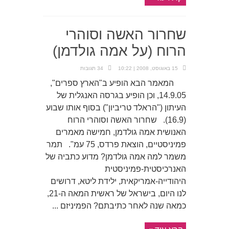
שחרור האשה וסוהרי
הרוח (על אמה גולדמן)
15 באוגוסט, 2008 | 10:22
34 תגובות
המאמר הבא הופיע ב"הארץ ספרים",
14.9.05, וכן הופיע בגרסה האנגלית של
העיתון ("הראלד טריביון") בסוף אותו שבוע
(16.9). שחרור האשה וסוהרי הרוח
האנושית אמה גולדמן, חמישה מאמרים
פמיניסטיים, הוצאת פרדס, 75 עמ". תמר
משמר למה אמה גולדמן? מדוע כתביה של
האנרכיסטית-פמיניסטית
היהודייה-אמריקאית, ילידת ליטא, דרושים
לנו היום, בישראל של ראשית המאה ה-21,
כמאה שנה לאחר כתיבתם? הפמיניזם ...