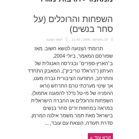
השפחות והרוכלים (על
סחר בנשים)
20 באוגוסט, 2008 | 11:45
השאר תגובה
תרומתי הצנועה לנושא חשוב. מאז
שפורסם המאמר, ביולי 2004,
ב"הארץ-ספרים" ובגירסה האנגלית של
העיתון ("הראלד טריביון"), המאבק התחדד
והתרחב, התודעה הציבורית גברה מעט,
אך שינוי מערכתי טרם התרחש (וראו
ההפניה של מי-טל נדלר להפגנה אתמול).
השפחות והרוכלים או החברה הישראלית
במראה במחוזות זרים סחר בנשים
בישראל מאת תמר משמר אילנה המרמן.
סדרת תעודה, הוצאת עם עובד, ...
קרא עוד »