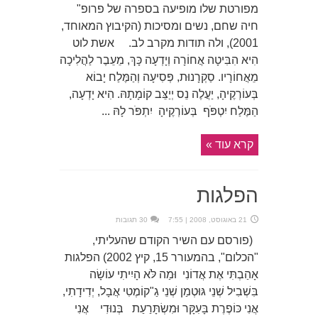
מפורטת שלו מופיעה בספרה של פרופ"
חיה שחם, נשים ומסיכות (הקיבוץ המאוחד,
2001), ולה תודות מקרב לב. אשת לוט
הִיא הִבִּיטָה אֲחוֹרָה וְיָדְעָה כָּךְ, מֵעֵבֶר לַהֲלִיכָה
מֵאֲחוֹרָיו. סַקְרָנוּת, פְּסִיעָה וְהַמֶּלַח יָבוֹא
בְּעוֹרְקֶיהָ, יַעֲלֶה נֵס יְיַצֵּב קוֹמָתָהּ. הִיא יָדְעָה,
הַמֶּלַח יִטְפֹּף בְּעוֹרְקֶיהָ יִתְפֹּר לָהּ ...
קרא עוד »
הפלגות
21 באוגוסט, 2008 | 7:55
30 תגובות
(פורסם עם השיר הקודם שהעליתי,
"הכלום", בהמעורר 15, קיץ 2002) הפלגות
אָהַבְתִּי אֶת אֲדוֹנִי וּמַה לֹּא הָיִיתִי עוֹשָׂה
בִּשְׁבִיל שְׁנֵי גּוּטְמַן שְׁנֵי גַ"קוֹמֶטִי אֲבָל, יְדִידָתִי,
אֲנִי כּוֹפֶרֶת בָּעִקָּר וּמִשְׂתָּרַעַת בְּנוּדִי אֲנִי