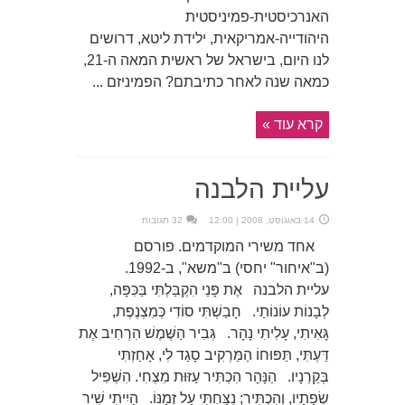
האנרכיסטית-פמיניסטית
היהודייה-אמריקאית, ילידת ליטא, דרושים
לנו היום, בישראל של ראשית המאה ה-21,
כמאה שנה לאחר כתיבתם? הפמיניזם ...
קרא עוד »
עליית הלבנה
14 באוגוסט, 2008 | 12:00
32 תגובות
אחד משירי המוקדמים. פורסם
(ב"איחור" יחסי) ב"משא", ב-1992.
עליית הלבנה אֶת פָּנַי הִקְבַּלְתִּי בַּכִּפָּה,
לְבָנוֹת עוֹנוֹתַי. חָבַשְׁתִּי סוֹדִי כְּמִצְנֶפֶת,
גָּאִיתִי, עָלִיתִי נָהָר. גְּבִיר הַשֶּׁמֶשׁ הִרְחִיב אֶת
דַּעְתִּי, תַּפּוּחוֹ הַמַּרְקִיב סָגַד לִי, אָחַזְתִּי
בְּקַרְנָיו. הַנָּהָר הִכְתִּיר עַזּוּת מִצְחִי. הִשְׁפִּיל
שְׂפָתָיו, וְהִכְתִּיר; נִצַּחְתִּי עַל זְמַנּוֹ. הָיִיתִי שִׁיר