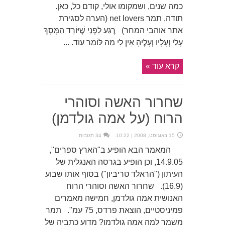
כמה שנים, ושמקומו אולי, קודם כל, כאן.
תודה, תמר net lovers (הערה לסגירת
אתר אוהבי המחר) רֶגַע לִפְנֵי שֶׁיּוֹרֵד הַמָּסָךְ
עָלַי וְעָלָיו וְעָלֶיהָ אֵין לִי מַה לּוֹמַר עוֹד. ...
קרא עוד »
שחרור האשה וסוהרי
הרוח (על אמה גולדמן)
15 באוגוסט, 2008 | 10:22
34 תגובות
המאמר הבא הופיע ב"הארץ ספרים",
14.9.05, וכן הופיע בגרסה האנגלית של
העיתון ("הראלד טריביון") בסוף אותו שבוע
(16.9). שחרור האשה וסוהרי הרוח
האנושית אמה גולדמן, חמישה מאמרים
פמיניסטיים, הוצאת פרדס, 75 עמ". תמר
משמר למה אמה גולדמן? מדוע כתביה של