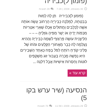
(פזמון ל)כביריה
30 באוגוסט, 2008 | 7:28
28 תגובות
(פזמון ל)כביריה תֵּן לָהּ לָמוּת
בְּבִטְחָה, לַמַּלְכָּה כַּבִּירְיָה הָרְחוֹב עָשָׂה אוֹתָהּ
אִשָּׁה לַכְּלָבִים וַחֲתוּלִים אָכְלוּ שְׁאֵרֵי אִטְרִיוֹת
מִכַּפּוֹת יָדֶיהָ אוֹ יָשָׁר מִפִּיהָ גּוֹזָלֶיהָּ – – –
הַלֵּיצָנִית עוֹשָׂה פַּרְצוּף לִשְׁמָהּ כַּבִּירְיָה וְהַהִיא
נֶעֶלְמָה לָהּ כְּבָר מֵאֲחוֹרֵי הַקְּלָעִים וּמֹחוֹ שֶׁל
פֶלִינִי קוֹדֵחַ רוֹתֵחַ לִפֹּל בַּפַּח כְּאַחַד הַשְּׁבִירִים
הִיא נַפְשָׁהּ מָכְרָה בַּעֲבוּר זוּג מִשְׁקָפַיִם
לוּטוֹת וְחַסְרוֹת אִישִׁיּוּת אֲבָל דִּלְּגָה ...
קרא עוד »
הנסיעה (שיר ערש בקו
5)
29 באוגוסט, 2008 | 11:58
70 תגובות