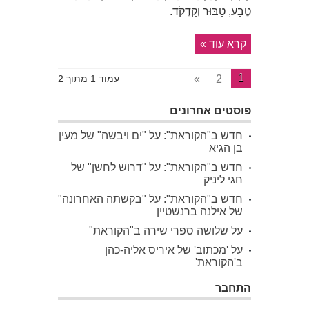
טֶבַע, טַבּוּר וְקָדְקֹד.
קרא עוד »
1
»
2
עמוד 1 מתוך 2
פוסטים אחרונים
חדש ב"הקוראת": על "ים ויבשה" של מעין
בן הגיא
חדש ב"הקוראת": על "דרוש לחשן" של
חגי ליניק
חדש ב"הקוראת": על "בקשתה האחרונה"
של אילנה ברנשטיין
על שלושה ספרי שירה ב"הקוראת"
על 'מכתוב' של איריס אליה-כהן
ב'הקוראת'
התחבר