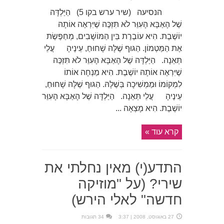
הנסיעה (שיר ערש בקו 5) הַיַּלְדָּה
שֶׁל הָאַבָּא הָעִוֵּר לֹא תִּזְכֶּה שֶׁיִּרְאֶה אוֹתָהּ
יוֹשֶׁבֶת. הִיא עוֹבֶרֶת בֵּין הַמּוֹשָׁבִים, מְחַפֶּשֶׂת
אֶת הַמַּטְמוֹן. הַגּוּף שֶׁלָּהּ שָׁחוּחַ, עֵינֶיהָ עֲלֵי
תְּאֵנָה. הַיַּלְדָּה שֶׁל הָאַבָּא הָעִוֵּר לֹא תִּזְכֶּה
שֶׁיִּרְאֶה אוֹתָהּ יוֹשֶׁבֶת. הִיא מַנְחָה אוֹתוֹ
לִמְקוֹמוֹ וּמַמְשִׁיכָה בְּשֶׁלָּהּ. הַגּוּף שֶׁלָּהּ שָׁחוּחַ,
עֵינֶיהָ עֲלֵי תְּאֵנָה. הַיַּלְדָּה שֶׁל הָאַבָּא הָעִוֵּר
יוֹשֶׁבֶת. הִיא מָצְאָה ...
קרא עוד »
התדע(י) מאין נחלתי את
שירי? (על "מוזיקה
חדשה" לאלי הירש)
27 באוגוסט, 2008 | 3:37
34 תגובות