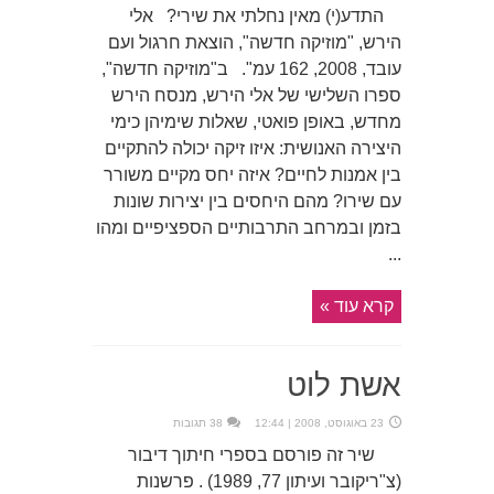
התדע(י) מאין נחלתי את שירי? אלי
הירש, "מוזיקה חדשה", הוצאת חרגול ועם
עובד, 2008, 162 עמ". ב"מוזיקה חדשה",
ספרו השלישי של אלי הירש, מנסח הירש
מחדש, באופן פואטי, שאלות שימיהן כימי
היצירה האנושית: איזו זיקה יכולה להתקיים
בין אמנות לחיים? איזה יחס מקיים משורר
עם שירו? מהם היחסים בין יצירות שונות
בזמן ובמרחב התרבותיים הספציפיים ומהו
...
קרא עוד »
אשת לוט
23 באוגוסט, 2008 | 12:44
38 תגובות
שיר זה פורסם בספרי חיתוך דיבור
(צ"ריקובר ועיתון 77, 1989) . פרשנות