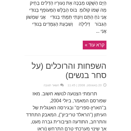
הַיָּם הַשָּׁקֵט מְבַכֶּה אֶת נְעוּרָיו הַדַּלִּים בְּחֵיק
מַה שְּׁמוֹ קוֹלוֹמְ בּוֹס הַבַּלָּשׁ הַמְּעוֹפֵף בְּנוּדִי
אֲנִי נֹחַ הַתָּם וְיוֹנָתִי תַּמָּתִי בְּנוּדִי אֲנִי שִׁמְשׁוֹן
הַגִּבּוֹר דְּלִילָה וְשִׁבְעַת הַגַּמָּדִים בְּנוּדִי
אֲנִי ...
קרא עוד »
השפחות והרוכלים (על
סחר בנשים)
20 באוגוסט, 2008 | 11:45
השאר תגובה
תרומתי הצנועה לנושא חשוב. מאז
שפורסם המאמר, ביולי 2004,
ב"הארץ-ספרים" ובגירסה האנגלית של
העיתון ("הראלד טריביון"), המאבק התחדד
והתרחב, התודעה הציבורית גברה מעט,
אך שינוי מערכתי טרם התרחש (וראו