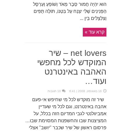
הוּא יִהְיֶה חֲמוּר סֵבֶר מְאֹד וְשׁוֹפֵעַ וְעַרְסָל
הַפְּנִינִים שֶׁלִּי יִצְנַח עַל בִּטְנוֹ, תּוֹלֶה תֻּפִּים
וְצִלְצָלִים בֵּין ...
קרא עוד »
net lovers – שיר
המוקדש לכל מחפשי
האהבה באינטרנט
ועוד…
16 באוגוסט, 2008 | 6:41
10 תגובות
שיר זה מוקדש לכל מי שחיפש אי-פעם
אהבה באינטרנט, וגם לכל מי שעדיין
אמביוולנטי לגבי המדיום הזה בכלל, על
המציצנות שבו והחשפנות המסוימת שבו…
פרסום ראשון של שיר שכבר "יושב" אצלי