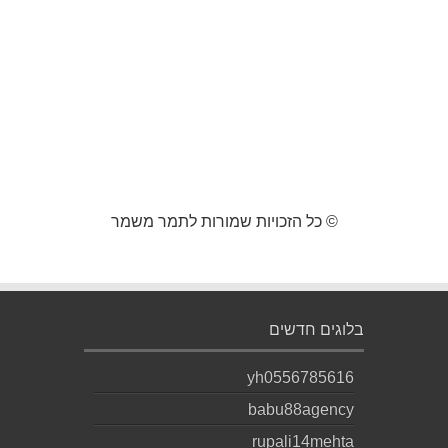
© כל הזכויות שמורות לתמר משמר
בלוגים חדשים
yh0556785616
babu88agency
rupali14mehta