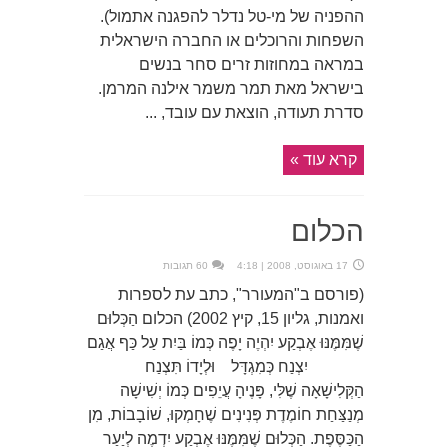
ההפניה של מי-טל נדלר להפגנה אתמול).
השפחות והרוכלים או החברה הישראלית
במראה במחוזות זרים סחר בנשים
בישראל מאת תמר משמר אילנה המרמן.
סדרת תעודה, הוצאת עם עובד, ...
קרא עוד »
הכלום
17 באוגוסט, 2008 | 4:18
60 תגובות
(פורסם ב"המעורר", כתב עת לספרות
ואמנות, גליון 15, קיץ 2002) הכלום הַכְּלוּם
שֶׁמִּמֶּנּוּ אֶבְקַע יִהְיֶה יָפֶה כְּמוֹ בַּיִת עַל כַּף אֲגַם
יִצְנַח כְּמִגְדָּל וּלְיָדוֹ תִּצְנַח
הַקְּלִישָׁאָה שֶׁלִּי, פָּנֶיהָ עֲיֵפִים כְּמוֹ יְשִׁישָׁה
מְנַצַּחַת חוֹמֶדֶת פְּנִינִים שֶׁחָמְקוּ, שׁוֹבָבוֹת, מִן
הַכַּסֶּפֶת. הַכְּלוּם שֶׁמִּמֶּנּוּ אֶבְקַע יִדְמֶה לְיַעַר