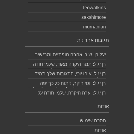
leowatkins
sakshimore
murnanian
תגובות אחרונות
יעל רן: שירי אהבה מופתיים ומרגשים
עד מאוד כפי שרק גד יודע לכתוב
רן יגיל: תמר היקרה מאוד, שלמי תודה
תודה...
ואמסור כמובן לגד. שבת שלום...
רן יגיל: אוהו יוכי, התגובות שלך תמיד
מאלפות בינה והן יצירה בפני עצמה....
רן יגיל: יוסי היקר, ניתוח כל כך יפה
ומדויק, ממש קולע, לשיר "השקה". של...
רן יגיל: יערה היקרה, שלמי תודה על
התגובה האישית והיפה. אמסור לגדי....
אודות
הסכם שימוש
אודות