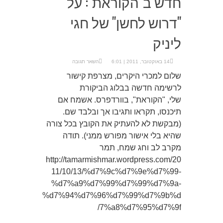
חדש ב"הקוראת": על
"דרוש לחשן" של חגי
ליניק
14 באוקטובר, 2011 | 6:01
השאר תגובה
שלום למכרי היקרים, מצרפת קישור
לרשימה חדשה בבלוג הביקורת
שלי, "הקוראת", בוורדפרס. אשמח אם
תיכנסו, תקראו ותגיבו אך ובלבד שם.
(מבקשת לא להעתיק את הקובץ בכל צורה
שהיא בלי אישור מפורש ממני). תודה
מקרב לב וחג שמח, תמר
http://tamarmishmar.wordpress.com/20
11/10/13/%d7%9c%d7%9e%d7%99-
%d7%a9%d7%99%d7%99%d7%9a-
%d7%94%d7%96%d7%99%d7%9b%d
7%a8%d7%95%d7%9f/