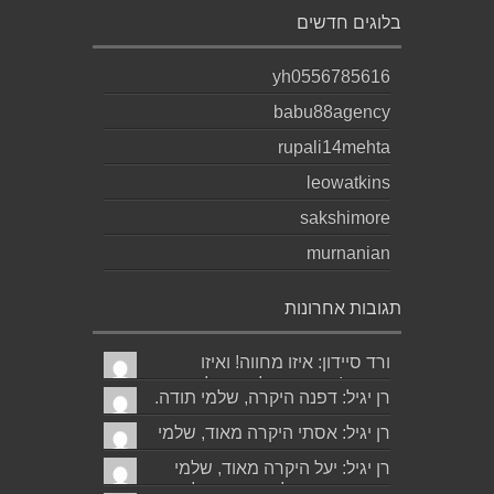
בלוגים חדשים
yh0556785616
babu88agency
rupali14mehta
leowatkins
sakshimore
murnanian
תגובות אחרונות
ורד סיידון: איזו מחווה! ואיזו
עברית! יישר כוח לכותב ולאהובתו
רן יגיל: דפנה היקרה, שלמי תודה.
:) שבת שלום...
גד הוא אכן משורר איכותי ביותר.
רן יגיל: אסתי היקרה מאוד, שלמי
אמסור...
תודה. ניכר כי השירים דיברו
רן יגיל: יעל היקרה מאוד, שלמי
לליבך. אמסו...
תודה. אמסור לגד. שבת שלום.