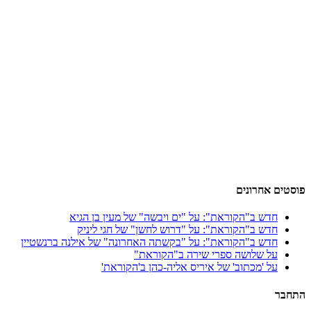
פוסטים אחרונים
חדש ב"הקוראת": על "ים ויבשה" של מעין בן הגיא
חדש ב"הקוראת": על "דרוש לחשן" של חגי ליניק
חדש ב"הקוראת": על "בקשתה האחרונה" של אילנה ברנשטיין
על שלושה ספרי שירה ב"הקוראת"
על 'מכתוב' של איריס אליה-כהן ב'הקוראת'
התחבר