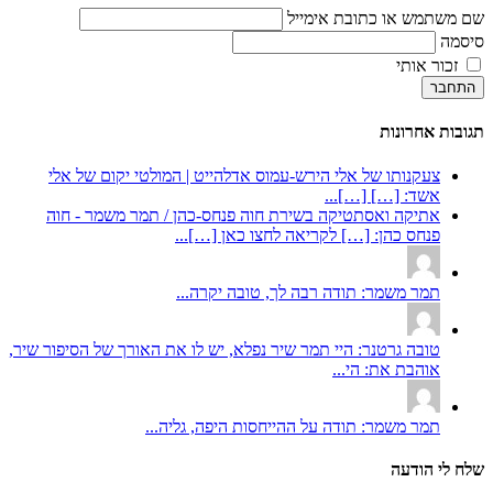
שם משתמש או כתובת אימייל
סיסמה
זכור אותי
התחבר
תגובות אחרונות
צעקנותו של אלי הירש-עמוס אדלהייט | המולטי יקום של אלי
אשד: […] […]...
אתיקה ואסתטיקה בשירת חוה פנחס-כהן / תמר משמר - חוה
פנחס כהן: […] לקריאה לחצו כאן […]...
תמר משמר: תודה רבה לך, טובה יקרה...
טובה גרטנר: היי תמר שיר נפלא, יש לו את האורך של הסיפור שיר,
אוהבת את: הי...
תמר משמר: תודה על ההייחסות היפה, גליה...
שלח לי הודעה