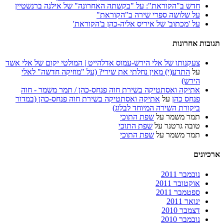
חדש ב"הקוראת": על "בקשתה האחרונה" של אילנה ברנשטיין
על שלושה ספרי שירה ב"הקוראת"
על 'מכתוב' של איריס אליה-כהן ב'הקוראת'
תגובות אחרונות
צעקנותו של אלי הירש-עמוס אדלהייט | המולטי יקום של אלי אשד
על
התדע(י) מאין נחלתי את שירי? (על "מוזיקה חדשה" לאלי
הירש)
אתיקה ואסתטיקה בשירת חוה פנחס-כהן / תמר משמר - חוה
פנחס כהן
על
אתיקה ואסתטיקה בשירת חוה פנחס-כהן (במדור
ביקורת השירה המיוחד לבלוג)
תמר משמר
על
שפת התוכי
טובה גרטנר
על
שפת התוכי
תמר משמר
על
שפת התוכי
ארכיונים
נובמבר 2011
אוקטובר 2011
ספטמבר 2011
ינואר 2011
דצמבר 2010
נובמבר 2010