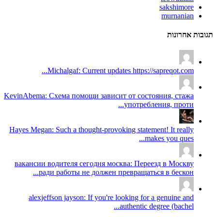
sakshimore
murnanian
תגובות אחרונות
Michalgaf: Current updates https://sapreqot.com...
KevinAbema: Схема помощи зависит от состояния, стажа
употребления, проти...
Hayes Megan: Such a thought-provoking statement! It really
makes you ques...
вакансии водителя сегодня москва: Переезд в Москву
ради работы не должен превращаться в бескон...
alexjeffson jayson: If you're looking for a genuine and
authentic degree (bachel...