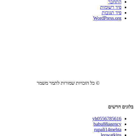
התחבר
פיד רשומות
פיד תגובות
WordPress.org
© כל הזכויות שמורות לתמר משמר
בלוגים חדשים
yh0556785616
babu88agency
rupali14mehta
leowatkins