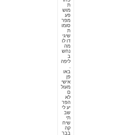
ת
מוש
פע
מפר
סומו
ת
שיגי
דו לו
מה
נחש
ב
ליפה
.
באו
פן
אישי
מעול
ם
לא
הפר
יע לי
שב
תי
שיח
קה
בבר