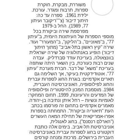
משוררת, מבקרת, חוקרת
ספרות, תרבות ומגדר. עורכת.
ילידת 1961. ספרה עד כה:
חיתוך דיבור
(צ''''ריקובר ועיתון
77, 1989). החל ב-1979
מפרסמת שירה וביקורת בכל
מוספי הספרות של העיתונות היומית, ב"עיתון
77", ב"מאזניים", ב"הליקון", ב"המעורר" ועוד.
שירה "קיץ ראשון בתל-אביב" (מתוך
חיתוך
דיבור
) הופיע באנתולוגיה של שירה ישראלית
בוונצאולה, בעריכת עודד סברדליק. עבדה
שנים רבות כעורכת, בין השאר היתה שותפה
בעריכת "משא" של דבר. חברת מערכת "עיתון
77". אוטודידקטית בעיקר, אך השלימה גם
תארים אקדמיים: בוגרת החוג לספרות עברית
והחוג לפילוסופיה, האוניברסיטה העברית,
1984. מוסמכת המכון להיסטוריה ופילוסופיה
של המדעים והרעיונות, 1999. תחום המחקר:
לאומיות ונשיות – רחל איתן ונתיבה בן-יהודה.
מאמרים אקדמיים בתחום זה פורסמו בכתב
העת "תיאוריה וביקורת". התמחתה בספרות
אפרו-אמריקאית של תחילת המאה העשרים
("הארלם רנסנס"), בחוג לאנגלית,
אוניברסיטת תל-אביב. בימים אלה כותבת
דוקטורט בחוג לספרות עברית באוניברסיטה
העברית בירושלים. מרכזת ומנחה קורסים