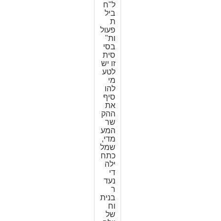
ל"ח
ביל
ת
פעול
ות"
בסי
סית
זו יש
לטע
מי
להו
סיף
את
ההק
שר
המע
מדי,
שמל
כתח
ילה
די
נעד
ר
בנית
וח
של