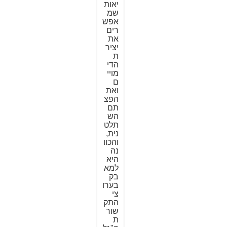
יאות
שמ
אפש
רים
את
יציר
ת
הדי
מויי
ם
ואת
הפצ
תם
הש
תלט
נית,
והכוו
נה
היא
למא
בק
בערו
צי
התק
שור
ת