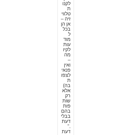
לקנו
ת
טלווי
זיה –
אן הן
בכל
ל
מוד
עות
לקיו
מה
–
ואין
פנאי
לצפו
ת
בה)
אלא
רק
שות
פות
בהם
בבלי
דעת
."
דעת