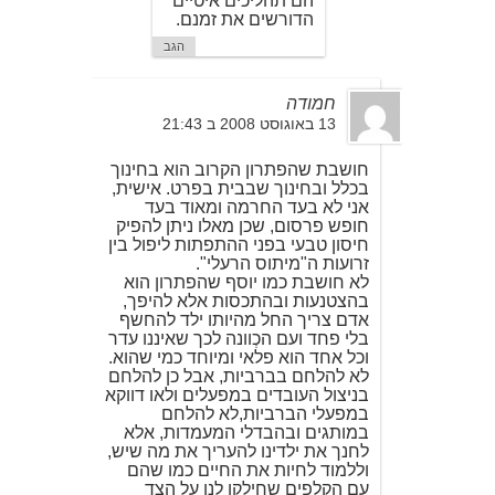
הם תהליכים איטיים
הדורשים את זמנם.
הגב
חמודה
13 באוגוסט 2008 ב 21:43
חושבת שהפתרון הקרוב הוא בחינוך
בכלל ובחינוך שבבית בפרט. אישית,
אני לא בעד החרמה ומאוד בעד
חופש פרסום, שכן מאלו ניתן להפיק
חיסון טבעי בפני ההתפתות ליפול בין
זרועות ה"מיתוס הרעלי".
לא חושבת כמו יוסף שהפתרון הוא
בהצטנעות ובהתכסות אלא להיפך,
אדם צריך החל מהיותו ילד להחשף
בלי פחד ועם הכְוונה לכך שאיננו עדר
וכל אחד הוא פלאי ומיוחד כמי שהוא.
לא להלחם בברביות, אבל כן להלחם
בניצול העובדים במפעלים ולאו דווקא
במפעלי הברביות,לא להלחם
במותגים ובהבדלי המעמדות, אלא
לחנך את ילדינו להעריך את מה שיש,
וללמוד לחיות את החיים כמו שהם
עם הקלפים שחילקו לנו על הצד