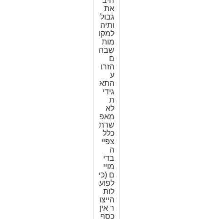
חיב
את
גבול
ותיה
למקו
מות
שבה
ם
הזרו
ע
התא
גידי
ת
לא
מאפ
שרת
כלל
צפיי
ה
בדי
מויי
ם (כי
לפוע
לות
הייצו
ר אין
כסף