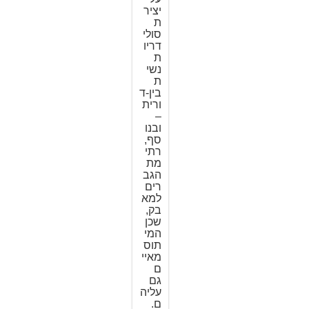
יציר
ת
סולי
דריו
ת
נשי
ת
בין-ד
ורית
–
ובנו
סף,
רתי
מת
הגב
רים
למא
בק,
שכן
המי
תוס
מאיי
ם
גם
עליה
ם.