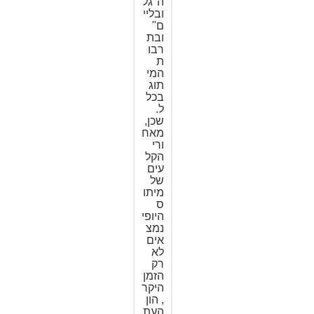
ה"גל
ובליי
ם"
ובת
רבו
ת
המי
תוג
בכל
ל.
שכן,
מאח
ורי
הקל
עים
של
מיתו
ס
היופי
נמצ
אים
לא
רק
הזמן
היקר
, הון
העת