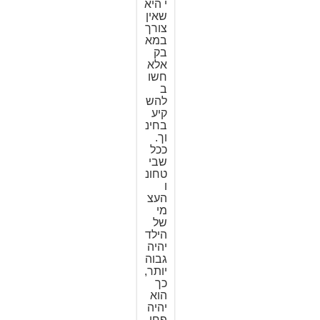
י היא
שאין
צורך
במא
בק
אלא
חשו
ב
להש
קיע
בחינ
וך.
ככל
שבי
טחונ
ו
העצ
מי
של
הילד
יהיה
גבוה
יותר,
כך
הוא
יהיה
פחו