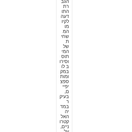
הגב
רת
התו
דעה
לקיו
מו
המ
שחי
ת
של
המי
תוס
וסירו
ב לו
במק
ומות
ספצ
יפיי
ם,
בעיק
ר
במד
יה
האל
קטרו
ניים,
על