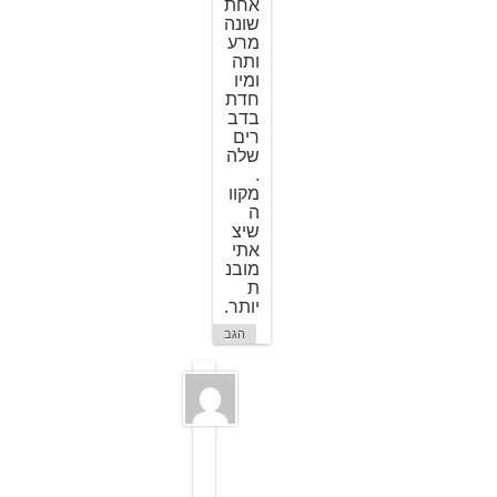
אחת
שונה
מרע
ותה
ומיו
חדת
בדב
רים
שלה
.
מקוו
ה
שיצ
אתי
מובנ
ת
יותר.
הגב
ת
מ
ר
מ
ש
מ