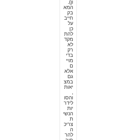
ון).
המא
בק
חייב
על
כן
להת
מקד
לא
רק
בדי
מויי
ם
אלא
גם
במצ
יאות
,
והסו
לידר
יות
הנשי
ת
צריכ
ה
להר