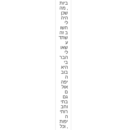
ביות
, מה
שכן
היה
לי
חשו
ב זה
שתד
ע
שאו
לי
הבר
בי
היא
בוב
ה
יפה
אול
ם
גם
בתי
וחב
רותי
ה
יפות
, וכל