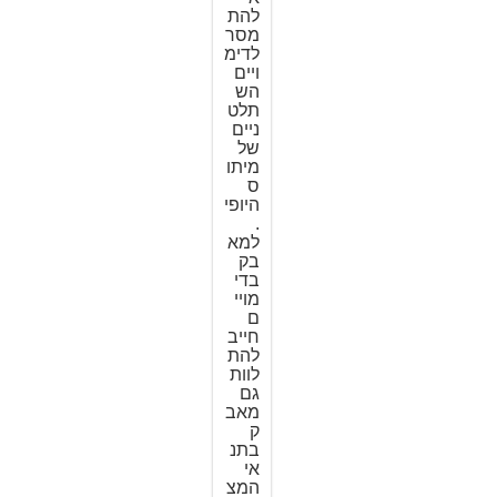
להת
מסר
לדימ
ויים
הש
תלט
ניים
של
מיתו
ס
היופי
.
למא
בק
בדי
מויי
ם
חייב
להת
לוות
גם
מאב
ק
בתנ
אי
המצ