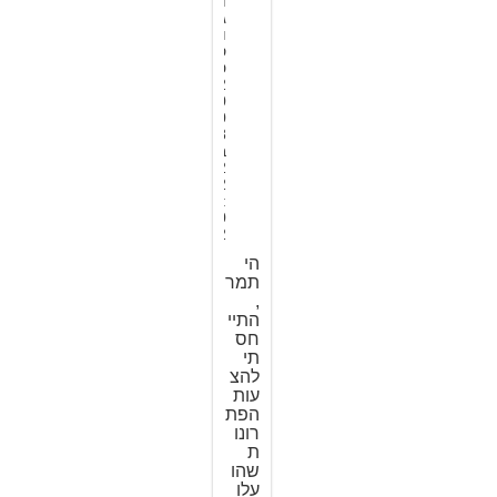
ו
ג
ו
ס
ט
2
0
0
8
ב
2
2
:
0
2
הי
תמר
,
התיי
חס
תי
להצ
עות
הפת
רונו
ת
שהו
עלו