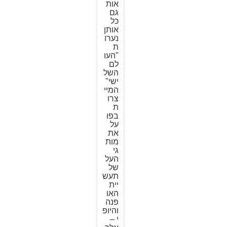
אות
גם
כל
אותן
נערו
ת
"העו
לם
השל
ישי"
המיי
צרו
ת
בפו
על
את
מות
גי
העל
של
תעש
יית
האו
פנה
והיופ
י –