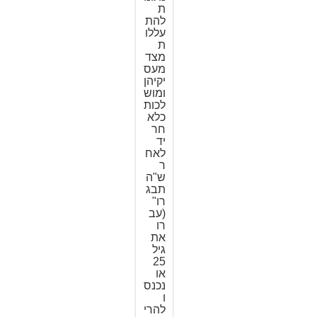
ת
להת
עללו
ת
מצד
מעס
יקיהן
ומוש
לכות
כלא
חר
יד
לאח
ר
ש"ה
תבג
רו"
(עב
רו
את
גיל
25
או
נכנס
ו
להרי