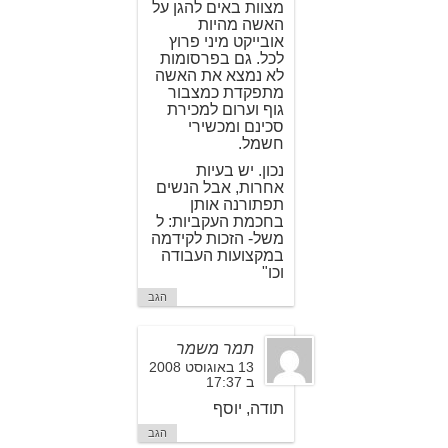
מצוות באים להגן על
האשה מהיות
אובייקט מיני פרוץ
לכל. גם בפרסומות
לא נמצא את האשה
מתפקדת כמצבור
גוף וערום למכירת
סכינם ומכשירי
חשמל.
נכון. יש בעיות
אחרות, אבל הנשים
תפתורנה אותן
בחכמת העקביות: ל
משל- הזכות לקידמה
במקצועות העבודה
וכו"
הגב
תמר משמר
13 באוגוסט 2008
ב 17:37
תודה, יוסף
הגב