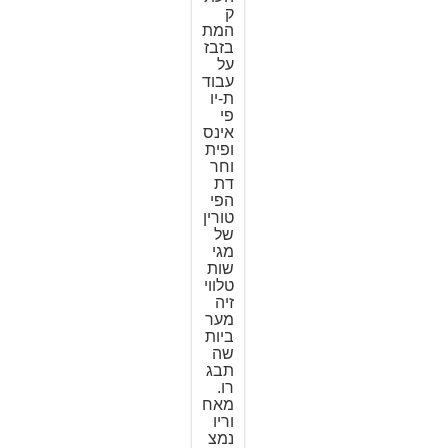
ק
המת
בזבז
על
עבוד
ת-יו
פי
אינס
ופית
וחר
דת
הפי
טורין
של
מגי
שות
טלווי
זיה
מער
ביות
שה
תבג
רו.
מאח
וריו
נמצ