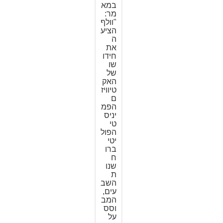
במא
מר:
"וולף
הציע
ה
את
חידו
שו
של
האק
טיוויז
ם
הפמ
יניס
טי
הפול
יטי
ברו
ח
שנו
ת
השב
עים,
המב
וסס
על