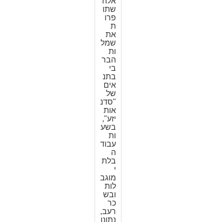
אלה
שתו
פרו
ת
את
שמל
ות
הבר
בי
בתנ
אים
של
"סדנ
אות
יזע",
בשע
ות
עבוד
ה
בלת
י
מוגב
לות
ובש
כר
רעב,
נתונו