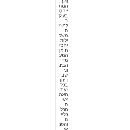
וולף,
המת
ייחס
בעיק
ר
לנשי
ם
משכ
ילות
יחסי
ת מן
המע
מד
הבינ
וני
שבי
דיהן
בכל
זאת
האמ
צעי
ם
הכל
כליי
ם
והפנ
אי