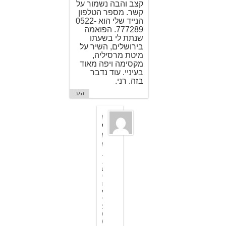
קצב והבה נשמור על
קשר. מספר הטלפון
הנייד שלי הוא 0522-
777289. הפואמה
שנתת לי בשעתו
בירושלים, השיר על
מיטת מרסיליה,
מקסימה ויפה מאוד
בעיניי. עוד נדבר
בזה. רני.
הגב
ה
ל
נ
ה
1
1
ב
י
ו
ל
י
2
0
0