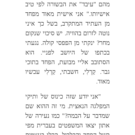
מהם "עיבד" את הבשורה לפי טיב
אישיותו." אני אישית מאוד מפחד
מן העתיד המתקרב, בשל כך איני
נוטה לזרום בהוויה. יש סיכוי שנקום
מחר? ינקתי מן הפפסי קולה. נגעתי
בכתפו של היושב לפניי. הוא
הסתובב אליי מבועת, הפחד בתוכי
גבר. קַרְלִי, חשבתי, קַרְלִי עכשיו
מאוד.
"אני יודע שזה כינוס של ותיקי
המפלגה הנאצית. מי זה ההוא שם
שמדבר על הבמה?" כמו נעירה של
אתון יצאו המשפטים בעברית מפי
בשל הפחד והבלבול. קַרְלִי בעצמות