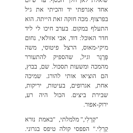
אחד אִגרפתי יד והכיתי את גיל
בפרצוף. מכה חזקה זאת הייתה. הוא
התעלף במקום. בערב חיכו לי ליד
חדר האוכל: דוד, אבי אזולאי, נחום
מיקי-מאוס, הרצל פיטוסי, משה
פְּרֶגֶר וגיל, שהספיק להתעורר
מהמכה ומשעות תסכּול. שם, בבוץ,
הם הוציאו אותי להורג. שמיכה
אחת, אגרופים, בעיטות, יריקות,
שבירת ביצים. הכול היה רע,
ירוק-אפור.
"קַרְלִי," מלמלתי, "באמת נורא
קַרְלִי." הפפסי קולה טיפס בגרוני.