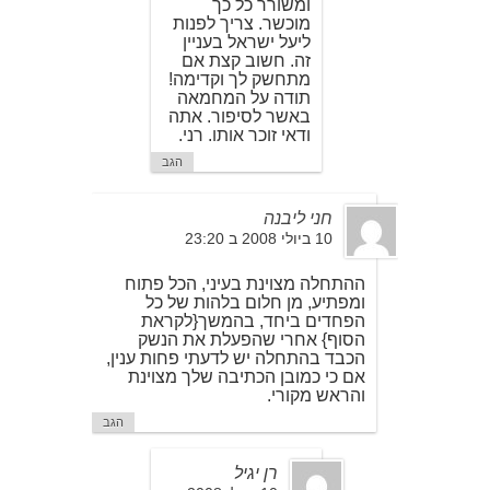
ומשורר כל כך
מוכשר. צריך לפנות
ליעל ישראל בעניין
זה. חשוב קצת אם
מתחשק לך וקדימה!
תודה על המחמאה
באשר לסיפור. אתה
ודאי זוכר אותו. רני.
הגב
חני ליבנה
10 ביולי 2008 ב 23:20
ההתחלה מצוינת בעיני, הכל פתוח
ומפתיע, מן חלום בלהות של כל
הפחדים ביחד, בהמשך{לקראת
הסוף} אחרי שהפעלת את הנשק
הכבד בהתחלה יש לדעתי פחות ענין,
אם כי כמובן הכתיבה שלך מצוינת
והראש מקורי.
הגב
רן יגיל