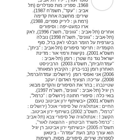
1968. ספריו: מות סנדלרים (תל
אביב : "עקד", תשמ"ח 1987).
שירים: מחשבה אחת קדימה
(רמת גן : ליריק ספרים, 1988),
ארז כמעט-יפה : וסיפורים
אחרים (תל-אביב : "גוונים", תשנ"ו 1996), ז'אק
(תל-אביב : "גוונים", תשנ"ח 1998) נובלה
ביוגרפית על הזמר הבלגי ז'אק ברל, סוף
הקומדיה : תריסר סיפורים (תל-אביב : "ביתן",
תשס"א 2001). נקישות ורמזי אור : מדינת
ישראל נגד נח שטרן : רומן (תל-אביב :
"עמדה/ביתן", תשס"ג 2003) הרביניסט
האחרון רומן (בני-ברק : הקיבוץ המאוחד,
2006) אני ואפסי רומן (ירושלים: עמדה/כרמל,
2008). עריכה: הצעיף האדום /
יעקב
שטיינברג
; בחר את הסיפורים והקדים מבוא:
רן יגיל (תל-אביב : "גוונים", תשנ"ח 1997).
בואי כלה : סיפורי חתונה (ירושלים : "כרמל",
תשס"א 2001) <בשיתוף
ירון אביטוב טעם
החיים : אנתולוגיה של סיפורי אוכל (ירושלים :
"כרמל", תשס"ב 2002) בשיתוף
ירון אביטוב.
הקשב ! : אנתולוגיה של סיפורי צבא (תל-אביב
: "כרמל-משרד הביטחון - ההוצאה לאור",
תשס"ה 2005) <בשיתוף
ירון אביטוב
רן יגיל
הוא עורך כתב העת "עמדה" - ביטאון
לספרות: שירים, סיפורים, מסות, רשימות