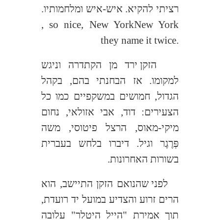
רציתי להקיא. איש-איש ומלחמותיו.
, so nice
, New York
New York
they name it twice.
הזקן ירד מן הקתדרה וניגש
למקומו. אז הבחנתי בהם, בקהל
הגדול, חמושים במשקפיים כמו כל
הצעירים: דוד, אבי אזולאי, נחום
מיקי-מאוס, הרצל פיטוסי, משה
פְּרֶגֶר וגיל. דיברו בלחש בעברית
בשורות האחרונות.
לפני שהנואם הזקן התיישב, הוא
הרים זרוע והצדיע במועל יד רועדת,
תוך אמירת "הייל היטלר" עלובה