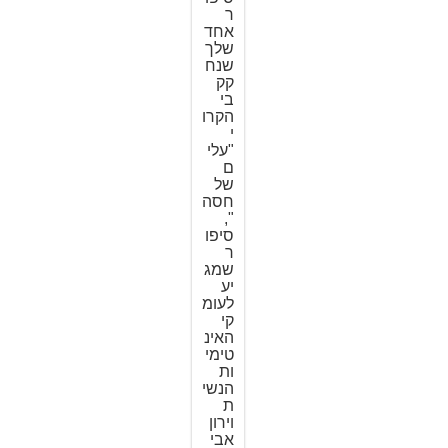
ר
אחד
שלך
שנח
קק
בי
הקרו
י
"עלי
ם
של
חסה
",
סיפו
ר
שמג
יע
לעומ
קי
האינ
טימי
ות
הנשי
ת
וירון
אבי