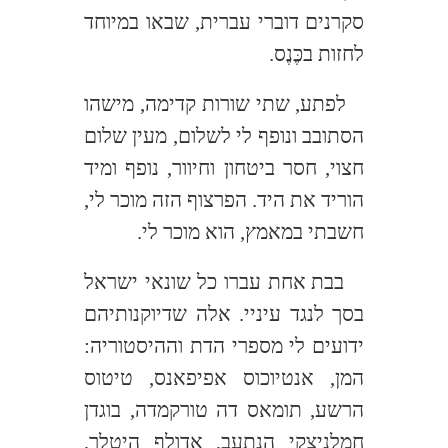
סקרנים דוברי עברית, שבאו במיוחד
לחזות בכֶּנֶס.
לפתע, שתי שורות קדימה, מישהו
הסתובב ונופף לי לשלום, מעין שלום
חצוי, חסר ביטחון וחיוור, נופף ומיד
הוריד את היד. הפרצוף הזה מוכר לי,
חשבתי במאמץ, הוא מוכר לי.
בבת אחת עברו כל שונאי ישראל
בסך לנגד עיניי. אלה שדיוקנותיהם
ידועים לי מספרי הדת וההיסטוריה:
המן, אנטיוכוס אפיפאנס, טיטוס
הרשע, תומאס דה טורקמדה, בוגדן
חמלניצקי הנתעב, אדולף היטלר,