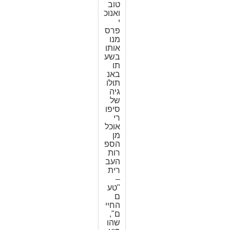
טוב
ואנוכ
י
פרס
מנו
אותו
בשע
תו
באנ
תולו
גיה
של
סיפו
רי
אוכל
מן
הספ
רות
העב
רית
–
"טע
ם
החיי
ם",
שהו