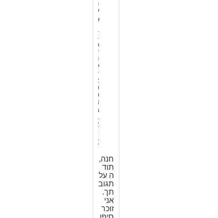
ג
י
ל
1
1
ב
י
ו
ל
י
2
0
0
8
ב
1
2
:
4
7
חנה,
תוד
ה על
תגוב
תך.
אני
זוכר
סיפו