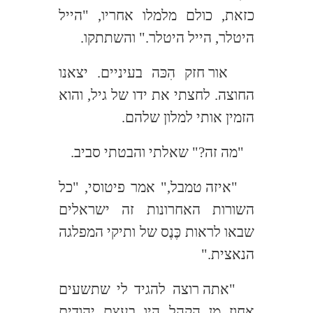
כזאת, כולם מלמלו אחריו, "הייל
היטלר, הייל היטלר." והשתתקו.
אור חזק הִכּה בעיניים. יצאנו
החוצה. לחצתי את ידו של גיל, והוא
הזמין אותי למלון שלהם.
"מה זה?" שאלתי והבטתי סביב.
"איזה טמבל," אמר פיטוסי, "כל
השורות האחרונות זה ישראלים
שבאו לראות כֶּנֶס של ותיקי המפלגה
הנאצית."
"אתה רוצה להגיד לי שתשעים
אחוז מן הקהל היו בעצם יהודים