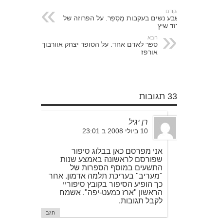
הקודם
שבע נשים בעקבות מְסַפֵּר. על הפרוזה של
דוד שיץ
הבא
ספר לאדם אחד. על הסופר יצחק אוורבוך
אורפז
33 תגובות
רן יגיל
10 ביולי 2008 ב 23:01
אני מפרסם כאן בבלוג סיפור
שפורסם לראשונה באמצע שנות
התשעים במוסף הספרות של
"מעריב" בעריכת תלמה אדמון. אחר
כך הופיע הסיפור בקובץ סיפוריי
הראשון "ארז כמעט-יפה". אשמח
לקבל תגובות.
הגב