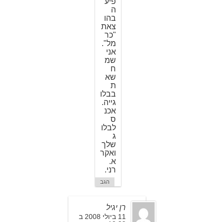
פיע
ה
בהו
צאת
"כר
מל".
אני
שמ
ח
שא
ת
בבלו
גייה.
אכנ
ס
לבלו
ג
שלך
ואקר
א.
רני.
הגב
רן יגיל
11 ביולי 2008 ב