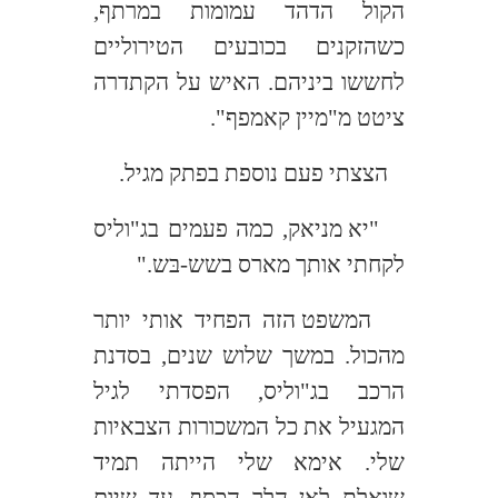
הקול הדהד עמומות במרתף,
כשהזקנים בכובעים הטירוליים
לחששו ביניהם. האיש על הקתדרה
ציטט מ"מיין קאמפף".
הצצתי פעם נוספת בפתק מגיל.
"יא מניאק, כמה פעמים בג"וליס
לקחתי אותך מארס בשש-בּש."
המשפט הזה הפחיד אותי יותר
מהכול. במשך שלוש שנים, בסדנת
הרכב בג"וליס, הפסדתי לגיל
המגעיל את כל המשכורות הצבאיות
שלי. אימא שלי הייתה תמיד
שואלת לאן הלך הכסף. עד שיום