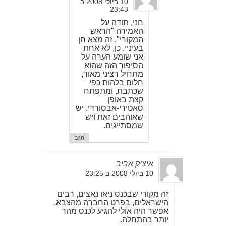
10 ביולי 2008 ב
23:43
חני, תודה על
האמירה "הראש
המקורי". זה מצא חן
בעיניי. כן, לא אחת
אני שומע הערה על
הסיפור הזה שהוא
מתחיל רציני מאוד,
חלום בלהות כפי
שכתבת, ומתפתח
קצת באופן
סאטירי-אבסורדי. יש
שאוהבים זאת ויש
שמסתייגים.
הגב
איציק אביב
10 ביולי 2008 ב 23:25
זה מקורי שבכנס ניאו נאצים, רבים
הישראלים, בפרט החברה מהצבא.
אפשר היה אולי להגיע לכנס מהר
יותר בהתחלה.