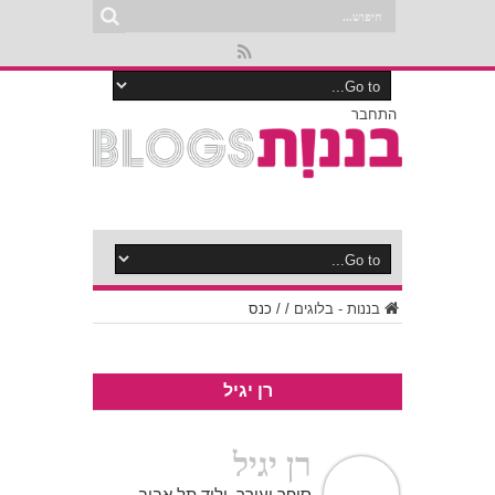
התחבר
בננות - בלוגים
/
/
כנס
רן יגיל
רן יגיל
סופר ועורך, יליד תל אביב,