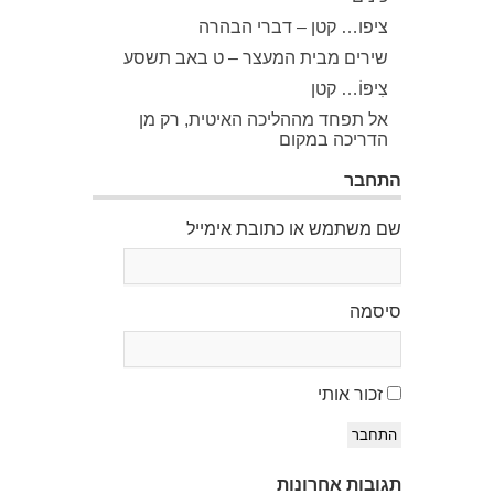
ציפו… קטן – דברי הבהרה
שירים מבית המעצר – ט באב תשסע
צִיפּוֹ… קטן
אל תפחד מההליכה האיטית, רק מן
הדריכה במקום
התחבר
שם משתמש או כתובת אימייל
סיסמה
זכור אותי
התחבר
תגובות אחרונות