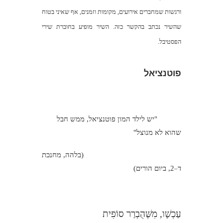
ורגשות שמחברים אירועים, מקומות וזמנים, אף שאיני בטוח
שהשיר נכתב בהקשר כזה. השיר מופיע בחוברת שירי
הפסטיבל.
פוטנציאל
"יש לילד המון פוטנציאל, ממש חבל
שהוא לא מנוצל"
(בלהה, מחנכת
ד
2, ביום הורים)
–
עַכְשָׁו, מִשֶּׁהֻבְרַר סוֹפִית