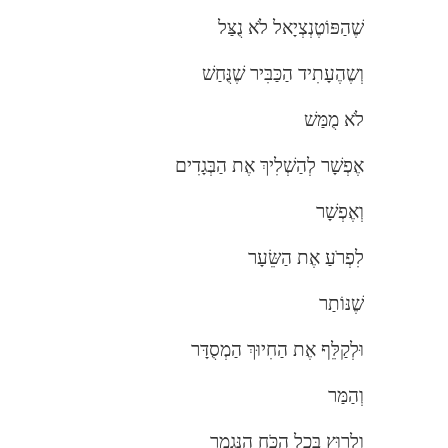
שֶׁהַפּוֹטֶנְצְיָאל לֹא נֻצַּל
וְשֶהֶעָתִיד הַכַּבִּיר שֶׁנֻּחַשׁ
לֹא מֻמַּשׁ
אֶפְשָׁר לְהַשְׁלִיךְ אֶת הַבְּגָדִים
וְאֶפְשָׁר
לִפְרֹעַ אֶת הַשֵּׂעָר
שֶׁנּוֹתַר
וּלְקַלֵּף אֶת הַחִיוּךְ הַמְסֻדָּר
וְהַמַּר
וְלָרוּץ בְּכָל הַכֹּחַ הַנִּגְמָר