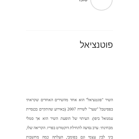
פוטנציאל
השיר "פונטציאל" הוא אחד מהשירים האחדים שקראתי
בפסיטבל "שער" לשירה 2007 (באירוע שהתקיים בכנסיית
עמנואל ביפו). העיתוי של הופעת השיר הוא אך סמלי
מבחינתי: ערב נסיעה לתחילת דוקטורט בפריז. הקריאה שלו,
ביני לבין עצמי וגם בפומבי, העלתה כמה מחשבות