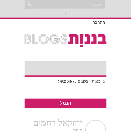
התחבר
בננות - בלוגים
/
/
פוטנציאל
הנמל
יחזקאל רחמים
סופר