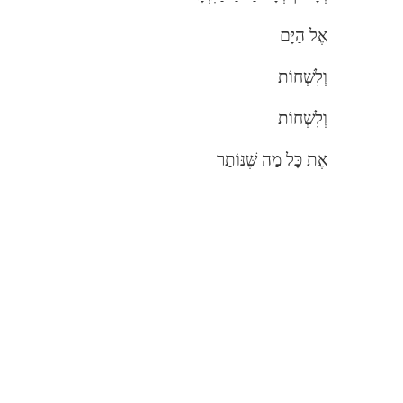
אֶל הַיָּם
וְלִשְׁחוֹת
וְלִשְׁחוֹת
אֶת כָּל מַה שֶּׁנּוֹתַר