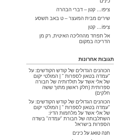
כינים
ציפו… קטן – דברי הבהרה
שירים מבית המעצר – ט באב תשסע
צִיפּוֹ… קטן
אל תפחד מההליכה האיטית, רק מן
הדריכה במקום
תגובות אחרונות
הכוהנים הגדולים של קודש הקודשים: על
"עמדה בטאון לספרות " | המולטי יקום
של אלי אשד
על
תולדותיה של חבורה
ספרותית (חלק ראשון מתוך ששה
חלקים)
הכוהנים הגדולים של קודש הקודשים: על
"עמדה בטאון לספרות " | המולטי יקום
של אלי אשד
על
מלחמות הדיוֹ:
השתלבותה של חבורת "עמדה" בשדה
הספרות בישראל
חנה טואג
על
כינים