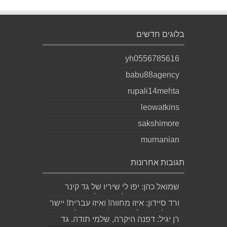
בלוגים חדשים
yh0556785616
babu88agency
rupali14mehta
leowatkins
sakshimore
murnanian
תגובות אחרונות
שמואל כהן: יפו לי שיריו של גד קינר
קיסינגר ואשמח לקחת חלק בערב
ורד סיידון: איזו מחווה! ואיזו עברית! יישר
ההשקה של...
כוח לכותב ולאהובתו :) שבת שלום...
רן יגיל: דפנה היקרה, שלמי תודה. גד