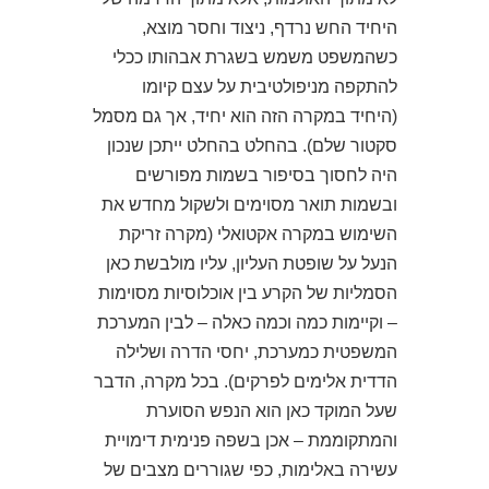
היחיד החש נרדף, ניצוד וחסר מוצא,
כשהמשפט משמש בשגרת אבהותו ככלי
להתקפה מניפולטיבית על עצם קיומו
(היחיד במקרה הזה הוא יחיד, אך גם מסמל
סקטור שלם). בהחלט בהחלט ייתכן שנכון
היה לחסוך בסיפור בשמות מפורשים
ובשמות תואר מסוימים ולשקול מחדש את
השימוש במקרה אקטואלי (מקרה זריקת
הנעל על שופטת העליון, עליו מולבשת כאן
הסמליות של הקרע בין אוכלוסיות מסוימות
– וקיימות כמה וכמה כאלה – לבין המערכת
המשפטית כמערכת, יחסי הדרה ושלילה
הדדית אלימים לפרקים). בכל מקרה, הדבר
שעל המוקד כאן הוא הנפש הסוערת
והמתקוממת – אכן בשפה פנימית דימויית
עשירה באלימות, כפי שגוררים מצבים של