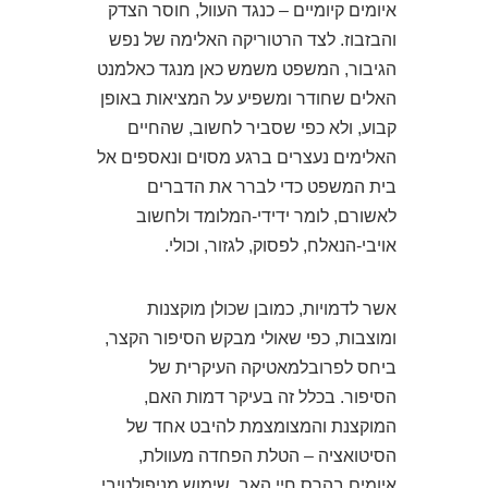
איומים קיומיים – כנגד העוול, חוסר הצדק
והבזבוז. לצד הרטוריקה האלימה של נפש
הגיבור, המשפט משמש כאן מנגד כאלמנט
האלים שחודר ומשפיע על המציאות באופן
קבוע, ולא כפי שסביר לחשוב, שהחיים
האלימים נעצרים ברגע מסוים ונאספים אל
בית המשפט כדי לברר את הדברים
לאשורם, לומר ידידי-המלומד ולחשוב
אויבי-הנאלח, לפסוק, לגזור, וכולי.
אשר לדמויות, כמובן שכולן מוקצנות
ומוצבות, כפי שאולי מבקש הסיפור הקצר,
ביחס לפרובלמאטיקה העיקרית של
הסיפור. בכלל זה בעיקר דמות האם,
המוקצנת והמצומצמת להיבט אחד של
הסיטואציה – הטלת הפחדה מעוולת,
איומים בהרס חיי האב, שימוש מניפולטיבי