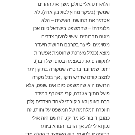
הלא-וירטואליים ולכן משך את ההדים
שמשך (בעיקר מחוץ לטוקבקיאדה). לא
אסתיר את תחושתי האישית – הלא
מלומדת! – שהמשפט בישראל כיום אכן
מוטה תרבותית ועשוי למעוך צדדים
מסוימים ולייצר בקרבם תחושת היעדר
מוצא (ככלל מערכת שחוסמת אפשרות
לתקווה פוגעת בעצמה בסופו של דבר).
ייתכן שמדובר בהטייה שמקורה בתיקון יתר
למצב קודם שדרש תיקון, אך בכל מקרה
הרושם הוא שהמשפט כיום אינו שופט, אלא
פועל מתוך אג'נדה, קרי מצטרף במידה
רבה באופן לא ביקורתי לאחד הצדדים (לכן
הוזכרה המלחמה של המשפט על זהותו, זה
כמובן דיבור לא מדויק). הרושם הזה אולי
נכון ואולי לא, אך הדבר הנורא ביותר
בסוגיה זו, לטעמי, הוא האפשרות הקלה מדי