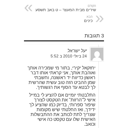
הקודם
שירים מבית המעצר – ט באב תשסע
הבא
כינים
3 תגובות
יעל ישראל
24 ביולי 2010 ב 5:52
יחזקאל יקירי, בתור מי שמכירה אותך
ואוהבת אותך, אני קראתי אותו דבר
ראשון כדיווח יד ראשונה, וחשבתי
שמן ההביט הזה טוב עשית שהרשית
לך לבטא עד הסוף את רגשותיך.
התלבטתי יומיים אם להציע לי במייל
אישי ל"הרזות" את הטקסט לצורך
שיפור ספרותי, בדיוק כמו שהציע לך
ידידך, ואז החלטתי שיש מקומות
שצריך לתת לכותב את ההתבשלות
האישית שלו עם טקסט כה אישי
וכואב.