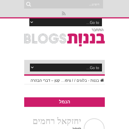
התחבר
בננות - בלוגים
/
/
ציפו… קטן – דברי הבהרה
הנמל
יחזקאל רחמים
סופר