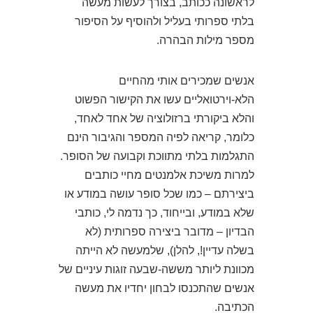
לראשונה ככותב, בצורך לעשות מעשה
בלתי ספרותי בעליל ולהוסיף על הסיפור
מספר מילות הבהרה.
אנשים שמכירים אותי מהחיים
הלא-וירטואליים עשו את הקישור הפשוט
והלא ביקורתי ברזולוציה של אחד לאחד,
כלומר, קריאה לפיה המספר והגיבור הינם
התגלמות בלתי מתווכת וקבועה של הסופר.
למרות משיכת אלמנטים מחיי כותבים
ביצירתם – כמו שכל סופר עושה במודע או
שלא במודע, ובייחוד, כך נדמה לי, כותבי
הבדיון – מדובר ביצירה ספרותית (לא
בשלה עדיין!, להלן), שלמעשה לא הייתה
מכוונת ליותר מששה-שבעה זוגות עיניים של
אנשים שהתכנסו לבחון יחדיו את מעשה
הכתיבה.