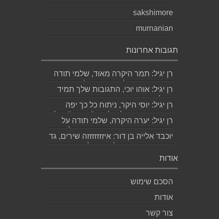
sakshimore
murnanian
תגובות אחרונות
רן יגיל: תמר היקרה מאוד, שלמי תודה
ואמסור כמובן לגד. שבת שלום...
רן יגיל: אוהו יוכי, התגובות שלך תמיד
מאלפות בינה והן יצירה בפני עצמה....
רן יגיל: יוסי היקר, ניתוח כל כך יפה
ומדויק, ממש קולע, לשיר "השקה". של...
רן יגיל: יערה היקרה, שלמי תודה על
התגובה האישית והיפה. אמסור לגדי....
יוכבד אלייה בן דור: איזזזזזזזה שירים, גד
קינר היקר, ותודה לך רן יגיל שהארת
בדברי...
אודות
הסכם שימוש
אודות
צור קשר