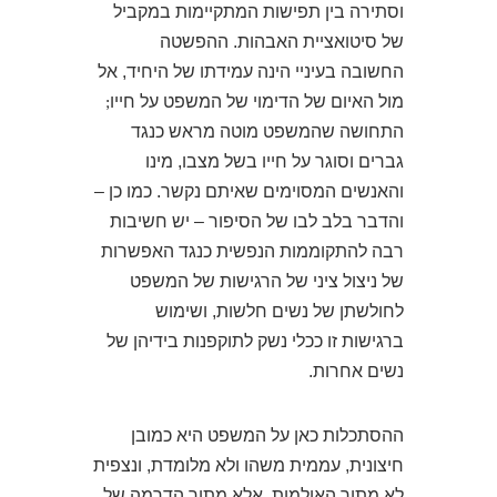
וסתירה בין תפישות המתקיימות במקביל
של סיטואציית האבהות. ההפשטה
החשובה בעיניי הינה עמידתו של היחיד, אל
מול האיום של הדימוי של המשפט על חייו
;
התחושה שהמשפט מוטה מראש כנגד
גברים וסוגר על חייו בשל מצבו, מינו
והאנשים המסוימים שאיתם נקשר. כמו כן –
והדבר בלב לבו של הסיפור – יש חשיבות
רבה להתקוממות הנפשית כנגד האפשרות
של ניצול ציני של הרגישות של המשפט
לחולשתן של נשים חלשות, ושימוש
ברגישות זו ככלי נשק לתוקפנות בידיהן של
נשים אחרות.
ההסתכלות כאן על המשפט היא כמובן
חיצונית, עממית משהו ולא מלומדת, ונצפית
לא מתוך האולמות, אלא מתוך הדרמה של