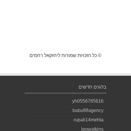
© כל הזכויות שמורות ליחזקאל רחמים
בלוגים חדשים
yh0556785616
babu88agency
rupali14mehta
leowatkins