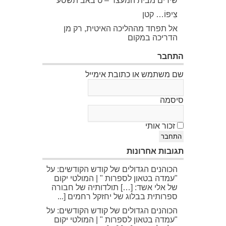
שירים מבית המעצר – ט באב תשסע
צִיפּוֹ… קטן
אל תפחד מההליכה האיטית, רק מן
הדריכה במקום
התחבר
שם משתמש או כתובת אימייל
סיסמה
זכור אותי
התחבר
תגובות אחרונות
הכוהנים הגדולים של קודש הקודשים: על
"עמדה בטאון לספרות " | המולטי יקום
של אלי אשד: […] תולדותיה של חבורה
ספרותית בבלוג של יחזקל רחמים [...
הכוהנים הגדולים של קודש הקודשים: על
"עמדה בטאון לספרות " | המולטי יקום