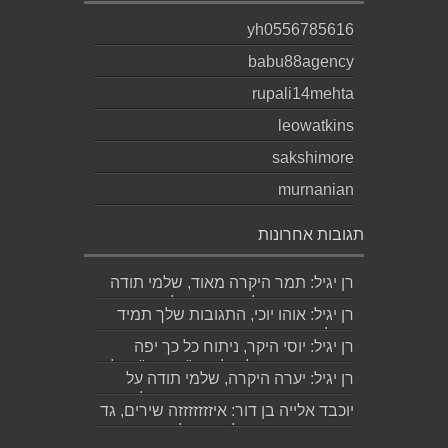
yh0556785616
babu88agency
rupali14mehta
leowatkins
sakshimore
murnanian
תגובות אחרונות
רן יגיל: תמר היקרה מאוד, שלמי תודה
ואמסור כמובן לגד. שבת שלום...
רן יגיל: אוהו יוכי, התגובות שלך תמיד
מאלפות בינה והן יצירה בפני עצמה....
רן יגיל: יוסי היקר, ניתוח כל כך יפה
ומדויק, ממש קולע, לשיר "השקה". של...
רן יגיל: יערה היקרה, שלמי תודה על
התגובה האישית והיפה. אמסור לגדי....
יוכבד אלייה בן דור: איזזזזזזזה שירים, גד
קינר היקר, ותודה לך רן יגיל שהארת