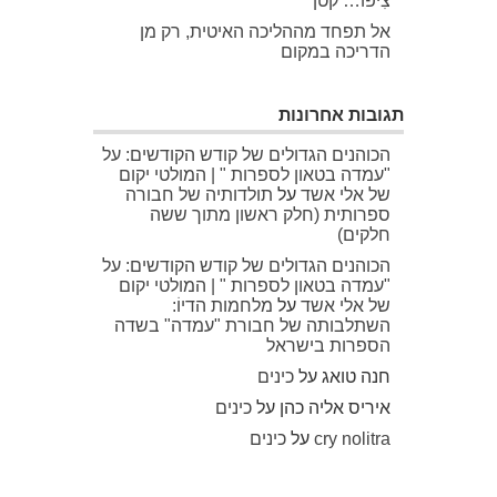
צִיפּוֹ… קטן
אל תפחד מההליכה האיטית, רק מן
הדריכה במקום
תגובות אחרונות
הכוהנים הגדולים של קודש הקודשים: על
"עמדה בטאון לספרות " | המולטי יקום
של אלי אשד
על
תולדותיה של חבורה
ספרותית (חלק ראשון מתוך ששה
חלקים)
הכוהנים הגדולים של קודש הקודשים: על
"עמדה בטאון לספרות " | המולטי יקום
של אלי אשד
על
מלחמות הדיוֹ:
השתלבותה של חבורת "עמדה" בשדה
הספרות בישראל
חנה טואג
על
כינים
איריס אליה כהן
על
כינים
cry nolitra
על
כינים