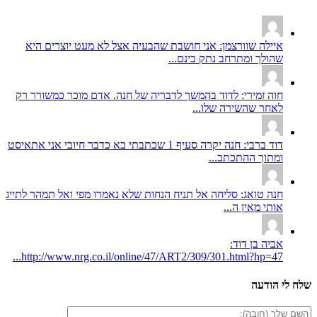
איילה שוורצמן: אני חושבת שהבעיה אצל לא מעט יוצרים היא
שהולך ומתרחב נתק בינם...
חוה זמירי: לדוד בהמשך לדבריה של חנה. אדם מוכר כמשורר רק
לאחר שהשירה שלו...
דוד ברבי: חנה יקרה סעיף 1 שכתבתי בא כדבר חיובי אני אתאיסט
ומתוך ההתכתב...
חנה טואג: סליחה אל תניח הנחות שלא נאמרו מפי ואל תמהר לתייג
אותי מאין ה...
אביה בן דוד:
http://www.nrg.co.il/online/47/ART2/309/301.html?hp=47...
שלח לי הודעה