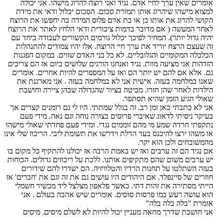
אומרים שאין ערך לחיי אדם. נגיד ואני רוצה להרוג מישהו. אני יכולה
למצוא מישהו שיהרוג אותו תמורת סכום. הסכום יכלול ודאי את מידת
הקושי להרוג את אותו בן או בת אדם פלוס המידה בה יחפשו את הרוצח
לאחר המעשה ( אם מדובר בדמות ציבורית ודאי הלחץ לאתר את הרוצח
יהיה גדול יותר). המחיר לפיכך יכלול גורמים הקשורים לעבודה ביחד עם
זה שעצם הרצח יוריד את ערך חיי הרוצח. אלו יהיו צמודים להתנהלות
הכלכלה המקומיים והגלובליים. לא כל בני האדם שווים. במקום הפגנות
הזדהות אני מציעה מוות. נגיד ואנחנו הורגים שלושים ביום אז הם צריכים
גם. אלא אם להם יש יותר הם ואז על המספרים להיות אחרים. אומרים
שאנו במלחמה בעזה. אישית אני לא במלחמה בעזה . אני מארגנת את
הילדות לאחר שהן חזרו. מביטה בציור שהגדולה שבהן ציירה וחושבת
שאולי הגיע הזמן שהיא תסתפר.
אני לא כתבתי כאן זמן רב. זה בגלל שמתתי. היו לי גם רומנים קצרים אך
בעיקר ניסיתי לדאוג שאיברי פרוסים בצורה נוחה וגם נאה. מידי פעם
נתקפתי חרדה שמע מי מהם זוממים נגדי. ומידי פעם פחדתי שאולי מישהו
או משהו ירצו להיכנס בעד הדלת וידרשו את תשומת ליבי. הריכוז שלי אינו
מהמשובחים ולכן הוא יקר.
אם נגיד הם זה ערבים ואז יש באמת הרבה אז יכולנו להתקיף כל מקום בו
יש ערבים משום שהם מתקיפים אותנו. ללכת על ריכוזים גדולים. הכוחות
בעזה השתלטו על תחנות הרדיו והטלוויזיה. הם ישדרו להם שידורים
חוזרים של סיינפלד. אם היהודים היו עושים גם את זה וגם את 'חברים' אז
הייתי מסתירה את זהות דתי. כאשר פלאפון מצלצל ליד מכשיר חשמלי
הוא עושה רעש כמו פרסות סוסים. אומרים שיש אהבה בעולם . אני
אומרת "בלה בלה בלה"
אני חושבת שדרך מחאה מעניין יכול להיות לא לשלם מיסים. מיסים