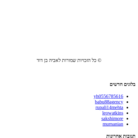
© כל הזכויות שמורות לאביה בן דוד
בלוגים חדשים
yh0556785616
babu88agency
rupali14mehta
leowatkins
sakshimore
murnanian
תגובות אחרונות