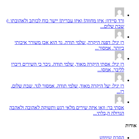
ורד סיידון: איזו מחווה! ואיזו עברית! יישר כוח לכותב ולאהובתו :)
שבת שלום...
רן יגיל: דפנה היקרה, שלמי תודה. גד הוא אכן משורר איכותי
ביותר. אמסור...
רן יגיל: אסתי היקרה מאוד, שלמי תודה. ניכר כי השירים דיברו
לליבך. אמסו...
רן יגיל: יעל היקרה מאוד, שלמי תודה. אמסור לגד. שבת שלום.
רן...
אסתי בר: וואו איזה שירים מלאי רגש ותשוקה לאהובה ולאהבה
הגדולה ה,בלתי...
אודות
הסכם שימוש