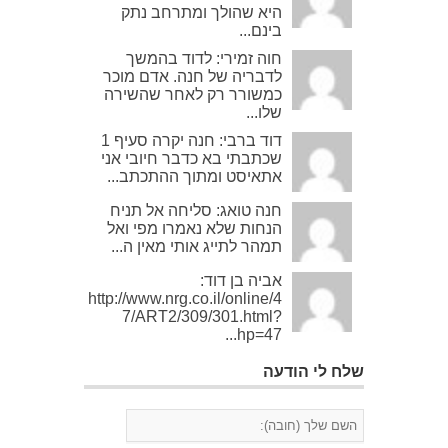
היא שהולך ומתרחב נתק
בינם...
חוה זמירי: לדוד בהמשך
לדבריה של חנה. אדם מוכר
כמשורר רק לאחר שהשירה
שלו...
דוד ברבי: חנה יקרה סעיף 1
שכתבתי בא כדבר חיובי אני
אתאיסט ומתוך ההתכתב...
חנה טואג: סליחה אל תניח
הנחות שלא נאמרו מפי ואל
תמהר לתייג אותי מאין ה...
אביה בן דוד:
http://www.nrg.co.il/online/4
7/ART2/309/301.html?
hp=47...
שלח לי הודעה