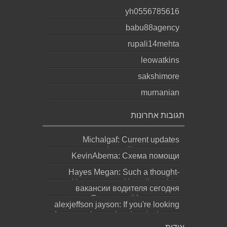
yh0556785616
babu88agency
rupali14mehta
leowatkins
sakshimore
murnanian
תגובות אחרונות
Michalgaf: Current updates
https://sapreqot.com...
KevinAbema: Схема помощи
зависит от состояния, стажа
Hayes Megan: Such a thought-
употребления, проти...
provoking statement! It really makes
вакансии водителя сегодня
you ques...
москва: Переезд в Москву ради
alexjeffson jayson: If you're looking
работы не должен превращаться
for a genuine and authentic degree
в бескон...
(bachel...