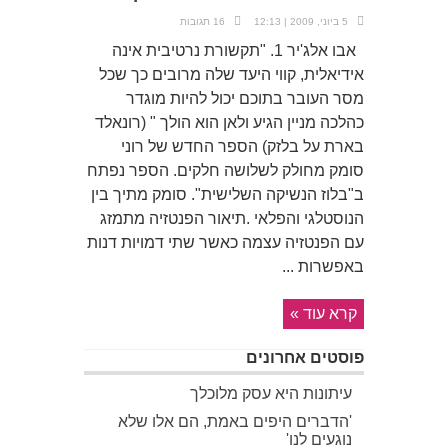
5 ביוני, 2009 | 12:13
16 תגובות
אבו אלג'יר 1. "תקשורת נרטיבית אינה
אידיאלית, קווי היעד שלה מרובים כך שכל
מסר העובר בתוכם יכול להיות מוגדר
כהלכה מניין הגיע ולאן הוא הולך " (רונאלד
בארת על בלזק) הספר החדש של רוני
סומק מחולק לשלושה חלקים. הספר נפתח
ב"בלוז הנשיקה השלישית". סומק מתיך בין
הנוסטלגי והפלאי .תיאור הפנטזיה מתמזג
עם הפנטזיה עצמה כאשר שתי דמויות דנות
באפשרות ...
קרא עוד »
פוסטים אחרונים
עיתונות היא עסק מלוכלך
'הדברים היפים באמת, הם אלו שלא
נוגעים לנו'