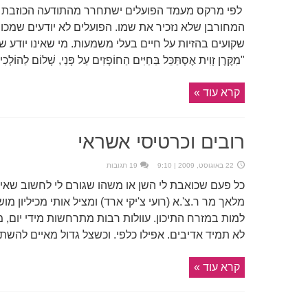
לפי מרקס מעמד הפועלים ישתחרר מהתודעה הכוזבת וי
המחורבן שלא נזכיר את שמו. הפועלים לא יודעים שמכונ
שקועים בהזיות על חיים בעלי משמעות. מי שאינו יודע ש
"מִקֶּרֶן זָוִית אֶסְתַּכֵּל בַּחַיִּים הַחוֹפְזִים עַל פָּנַי, שָׁלוֹם לַהוֹל
קרא עוד »
רובים וכרטיסי אשראי
22 באוגוסט, 2009 | 9:10
19 תגובות
כל פעם שכואבת לי השן או משהו שגורם לי לחשוב שאין 
מלאך מר ר.צ'.א (רועי צ'יקי ארד) ומציל אותי מכיליון מ
למות במזרח התיכון. עוולות רבות מתרחשות מידי יום, מ
לא תמיד אדיבים. אפילו כלפי. וכשצל גדול מאיים להשתל
קרא עוד »