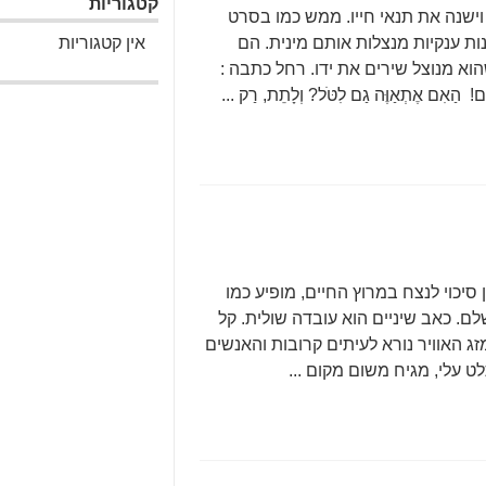
קטגוריות
שנה את תנאי חייו. ממש כמו בסרט
ות ענקיות מנצלות אותם מינית. הם
אין קטגוריות
הוא מנוצל שירים את ידו. רחל כתבה :
ְכִים! הַאִם אֶתְאַוֶּה גַם לִטֹּל? וְלָתֵת, רַק ...
סיכוי לנצח במרוץ החיים, מופיע כמו
ושלם. כאב שיניים הוא עובדה שולית. קל
זג האוויר נורא לעיתים קרובות והאנשים
ט עלי, מגיח משום מקום ...