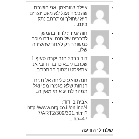
איילה שוורצמן: אני חושבת
שהבעיה אצל לא מעט יוצרים
היא שהולך ומתרחב נתק
בינם...
חוה זמירי: לדוד בהמשך
לדבריה של חנה. אדם מוכר
כמשורר רק לאחר שהשירה
שלו...
דוד ברבי: חנה יקרה סעיף 1
שכתבתי בא כדבר חיובי אני
אתאיסט ומתוך ההתכתב...
חנה טואג: סליחה אל תניח
הנחות שלא נאמרו מפי ואל
תמהר לתייג אותי מאין ה...
אביה בן דוד:
http://www.nrg.co.il/online/4
7/ART2/309/301.html?
hp=47...
שלח לי הודעה