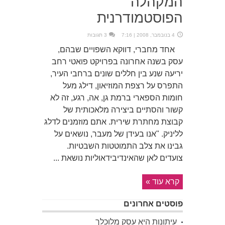
המקהלה
הפוסטמודרנית
4 בנובמבר, 2008 | 7:16
3 תגובות
אחד מחברי, דווקא השפויים שבהם,
עסק בשנה אחרונה בפרויקט פואטי רחב
יריעה שנע בין חללים שונים ברחבי העיר,
התפרס על רצפת המוזיאון, דילג מעל
חומות הספארי ברמת גן, אה, רגע, זה לא
קשור והסתיים ביצירה מלאכותית של
קבוצת מחתרת שירית. אתם מוזמנים לדלג
לליניק. "אנו בעידן של מעבר, נושאים על
גבינו את צלב התמוטטות השבטיות.
צועדים לאן שהאינדיבידאוליות נושאת ...
קרא עוד »
פוסטים אחרונים
עיתונות היא עסק מלוכלך