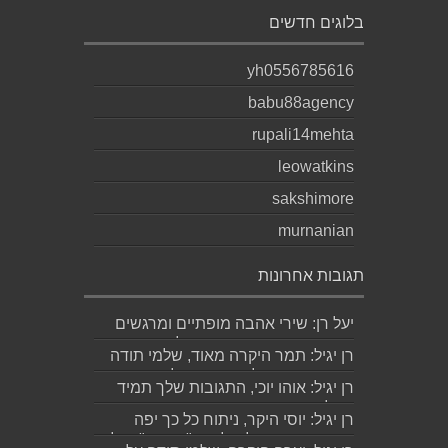
בלוגים חדשים
yh0556785616
babu88agency
rupali14mehta
leowatkins
sakshimore
murnanian
תגובות אחרונות
יעל רן: שירי אהבה מופתיים ומרגשים
עד מאוד כפי שרק גד יודע לכתוב
רן יגיל: תמר היקרה מאוד, שלמי תודה
תודה...
ואמסור כמובן לגד. שבת שלום...
רן יגיל: אוהו יוכי, התגובות שלך תמיד
מאלפות בינה והן יצירה בפני עצמה....
רן יגיל: יוסי היקר, ניתוח כל כך יפה
ומדויק, ממש קולע, לשיר "השקה". של...