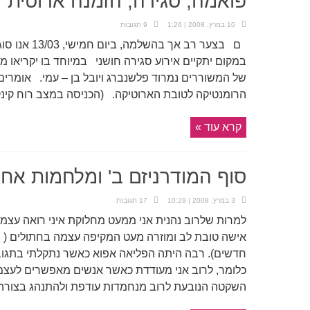
פואמה, סגירה, הזמנה ארוטית
10 במרץ, 2008 | 1:26
9 תגובות
ם בצער רב אך
במקום יתקיים אירוע סגירה חושני במיוחד בו יקריאו מ
של המשוררים נמרוד פלשנברג ויובל בן – עמי. אומרים
הרומנטיקה לטובת הארוטיקה. (הכניסה במצב רוח קינקי
קרא עוד »
סוף המודרניזם ב' ומלחמות אח
3 במרץ, 2008 | 10:29
17 תגובות
למרות שלרוב נהנית אני ממעט מחלוקת איני רואה עצמי
אישה טובת לב ומוזרה מעט המקיפה עצמה בחתולים ( 
חדשים). רבה היתה הפליאה אפוא כאשר נתקלתי בתגוב
כלומר, לרוב אני מעודדת כאשר אנשים מאפשרים לעצ
השקטה הנובעת לרוב מנחמדות עודפת ולהתנהג בצורה .