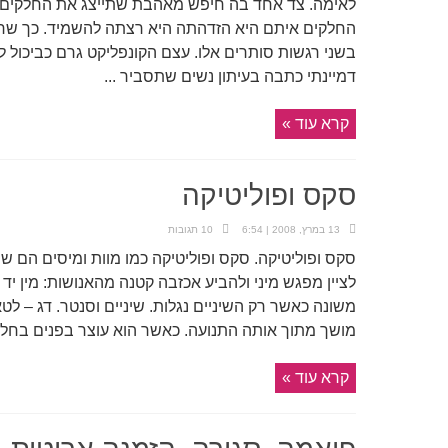
לאימה. צד אחד בה חיפש מאהבת שתייצג את החלקים 
החלקים איתם היא הזדהתה היא רצתה להשמיד. כך שרג
בשני רגשות סותרים אלו. עצם הקונפליקט גרם כביכול לס
דמיינתי כתבה בעיתון נשים שתסביר ...
קרא עוד »
סקס ופוליטיקה
13 במרץ, 2008 | 6:54
10 תגובות
סקס ופוליטיקה. סקס ופוליטיקה כמו מוות ומיסים הם 
לציין מפגש מיני ולהביע אכזבה קטנה מהאנושות: מין יד 
משונה כאשר רק השיניים נגלות. שיניים וסנטר. דג – לט
מושך מתוך אותה התנועה. כאשר הוא עוצר בפנים בחלק ה
קרא עוד »