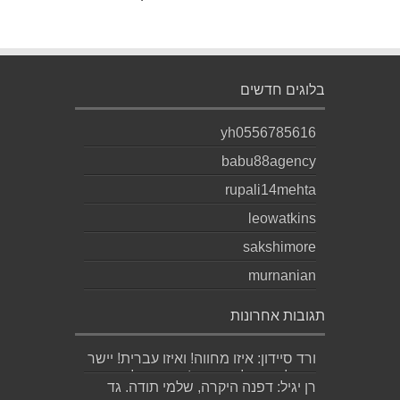
בלוגים חדשים
yh0556785616
babu88agency
rupali14mehta
leowatkins
sakshimore
murnanian
תגובות אחרונות
ורד סיידון: איזו מחווה! ואיזו עברית! יישר
כוח לכותב ולאהובתו :) שבת שלום...
רן יגיל: דפנה היקרה, שלמי תודה. גד