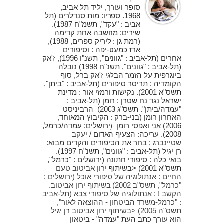
סופר ועורך, יליד תל אביב,
1968. ספריו: מות סנדלרים (תל
אביב : "עקד", תשמ"ח 1987).
שירים: מחשבה אחת קדימה
(רמת גן : ליריק ספרים, 1988),
ארז כמעט-יפה : וסיפורים
אחרים (תל-אביב : "גוונים", תשנ"ו 1996), ז'אק
(תל-אביב : "גוונים", תשנ"ח 1998) נובלה
ביוגרפית על הזמר הבלגי ז'אק ברל, סוף
הקומדיה : תריסר סיפורים (תל-אביב : "ביתן",
תשס"א 2001). נקישות ורמזי אור : מדינת
ישראל נגד נח שטרן : רומן (תל-אביב :
"עמדה/ביתן", תשס"ג 2003) הרביניסט
האחרון רומן (בני-ברק : הקיבוץ המאוחד,
2006) אני ואפסי רומן (ירושלים: עמדה/כרמל,
2008). עריכה: הצעיף האדום /
יעקב
שטיינברג
; בחר את הסיפורים והקדים מבוא:
רן יגיל (תל-אביב : "גוונים", תשנ"ח 1997).
בואי כלה : סיפורי חתונה (ירושלים : "כרמל",
תשס"א 2001) <בשיתוף
ירון אביטוב טעם
החיים : אנתולוגיה של סיפורי אוכל (ירושלים :
"כרמל", תשס"ב 2002) בשיתוף
ירון אביטוב.
הקשב ! : אנתולוגיה של סיפורי צבא (תל-אביב
: "כרמל-משרד הביטחון - ההוצאה לאור",
תשס"ה 2005) <בשיתוף
ירון אביטוב
רן יגיל
הוא עורך כתב העת "עמדה" - ביטאון