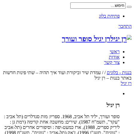
פתיחת בלוג
התחבר
רן יגיל סופר ועורך
ראשי
אודות
צור קשר
בננות - בלוגים
/
/
עמדת שיר וביקורת ועוד איך תהיה – שתי פינות חדשות
באתר בננות – רן יגיל
רן יגיל
רן יגיל
סופר ועורך, יליד תל אביב, 1968. ספריו: מות סנדלרים (תל אביב :
"עקד", תשמ"ח 1987). שירים: מחשבה אחת קדימה (רמת גן :
ליריק ספרים, 1988), ארז כמעט-יפה : וסיפורים אחרים (תל-אביב
: "גוונים", תשנ"ו 1996), ז'אק (תל-אביב : "גוונים", תשנ"ח 1998)