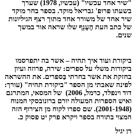
"שיר אחד עכשיו" (עכשיו, 1978) שערך
בשעתו פרופ' גבריאל מוקד. בספר בחר מוקד
שיר אחד של משורר אחד מתוך רצף הגיליונות
של כתב העת הֶעָנֵף שלו שראה אור במשך
שנים.
ביקורת ועוד איך תהיה
– אשר בה יתפרסמו
ביקורות משלי על ספרים: שירה, פרוזה ועיון
בחזקת את אשר בחרתי בַּספרים. את ההשראה
לפינה שאבתי מן הספר "ביקורת תהיה" (עורך:
דוד וינפלד, כרמל, 2006) של המסאי, המתרגם
ואיש הספרות המעולה יורם ברונובסקי המנוח
(2001-1948). שם ספרו לקוח מן הצירוף הזה
המצוי בתורה בספר ויקרא פרק יט פסוק כ.
רן יגיל