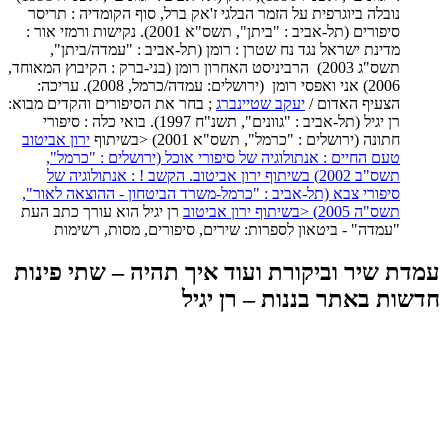
נובלה ביוגרפית על הזמר הבלגי ז'אק ברל, סוף הקומדיה : תריסר
סיפורים (תל-אביב : "ביתן", תשס"א 2001). נקישות ורמזי אור :
מדינת ישראל נגד נח שטרן : רומן (תל-אביב : "עמדה/ביתן",
תשס"ג 2003) הרביניסט האחרון רומן (בני-ברק : הקיבוץ המאוחד,
2006) אני ואפסי רומן (ירושלים: עמדה/כרמל, 2008). עריכה:
הצעיף האדום /
יעקב שטיינברג
; בחר את הסיפורים והקדים מבוא:
רן יגיל (תל-אביב : "גוונים", תשנ"ח 1997). בואי כלה : סיפורי
חתונה (ירושלים : "כרמל", תשס"א 2001) <בשיתוף
ירון אביטוב
טעם החיים : אנתולוגיה של סיפורי אוכל (ירושלים : "כרמל",
תשס"ב 2002) בשיתוף
ירון אביטוב. הקשב ! : אנתולוגיה של
סיפורי צבא (תל-אביב : "כרמל-משרד הביטחון - ההוצאה לאור",
תשס"ה 2005) <בשיתוף
ירון אביטוב
רן יגיל הוא עורך כתב העת
"עמדה" - ביטאון לספרות: שירים, סיפורים, מסות, רשימות
עמדת שיר וביקורת ועוד איך תהיה – שתי פינות
חדשות באתר בננות – רן יגיל