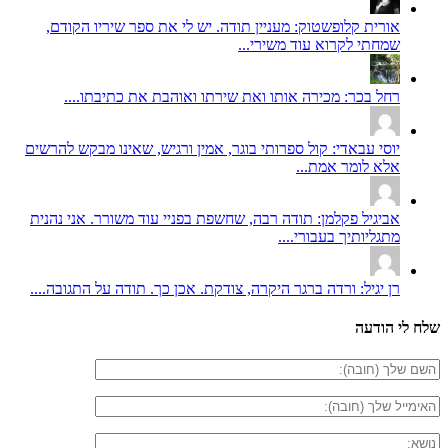
אורית קלופשטוק: מעניין תודה. יש לי את ספר שיריו הקודם,
שמחתי לקרוא עוד משירי...
רחל בכר: מכירה אותו ואת שירתו ואוהבת את כתיבתו....
יוסי עבאדי: קול ספרותי בוגר, אמין ורגיש, שאינו מבקש להרשים
אלא לומר אמת...
אביגיל פקלמן: תודה רבה, שחשפת בפניי עוד משורר. אני נהנית
מתגליותיך בעבורי....
רן יגיל: ורדה ברגר היקרה, צודקת. אכן כך. תודה על התגובה....
שלח לי הודעה