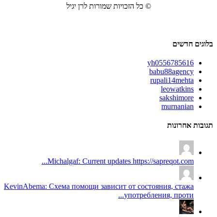
© כל הזכויות שמורות לרן יגיל
בלוגים חדשים
yh0556785616
babu88agency
rupali14mehta
leowatkins
sakshimore
murnanian
תגובות אחרונות
Michalgaf: Current updates https://sapreqot.com...
KevinAbema: Схема помощи зависит от состояния, стажа
употребления, проти...