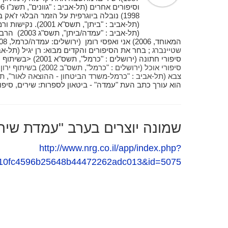
1998) נובלה ביוגרפית על הזמר הבלגי ז'אק
(תל-אביב : "ביתן", 
(תל-אביב : 
המאוחד, 2006) אני ואפסי רומן (ירושלים: עמדה/כרמל, 2008). עריכה: הצעיף האדום /
שטיינברג
סיפורי חתונה (ירושלים : "כרמל", תשס"א 2001) <בשיתוף
י
סיפורי אוכל (ירושלים : "כרמל", תשס"ב 2002) בשיתוף
ירון
צבא (תל-אביב : "כרמל-משרד הביטחון - ההוצאה לאור", תשס"ה 2005) 
הוא עורך כתב העת "עמדה" - ביטאון לספרות: שירים, סיפו
שמונה יוצרים בערב "עמדת שיר" 7 בבית היו
http://www.nrg.co.il/app/index.php?
710fc4596b25648b44472262adc013&id=5075