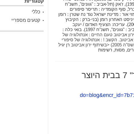
קטגוריות
וסיפורים אחרים (תל-אביב : "גוונים", תשנ"ו 1996), ז'אק (תל-אביב : "גוונים", תשנ"ח
 ברל, סוף הקומדיה : תריסר סיפורים
כללי
תשס"א 2001). נקישות ורמזי אור : מדינת ישראל נגד נח שטרן : רומן
"עמדה/ביתן", תשס"ג 2003) הרביניסט האחרון רומן (בני-ברק : הקיבוץ
קטעים מספריי
יעקב
; בחר את הסיפורים והקדים מבוא: רן יגיל (תל-אביב : "גוונים", תשנ"ח 1997). בואי כלה :
רון אביטוב טעם החיים : אנתולוגיה של
 אביטוב. הקשב ! : אנתולוגיה של סיפורי
<בשיתוף
ירון אביטוב
רן יגיל
רים, מסות, רשימות
צר
do=blog&encr_id=7b