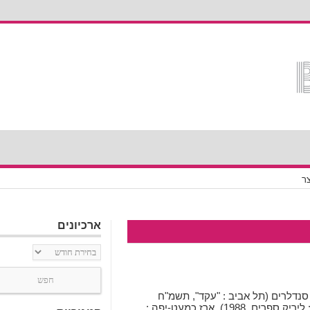
ארכיונים
ארכיונים
אביב, 1968. ספריו: מות סנדלרים (תל אביב : "עקד", תשמ"ח
1987). שירים: מחשבה אחת קדימה (רמת גן : ליריק ספרים, 1988), ארז כמעט-יפה :