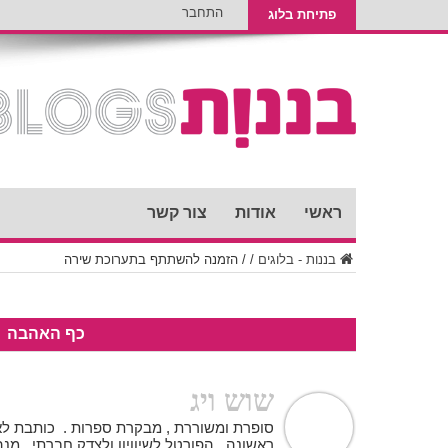
התחבר
פתיחת בלוג
ראשי
אודות
צור קשר
בננות - בלוגים
/
/
הזמנה להשתתף בתערוכת שירה
כף האהבה
שוש ויג
סופרת ומשוררת , מבקרת ספרות . כותבת לאת
ראשונה, הפורטל לשיוויון ולצדק חברתי. מנ