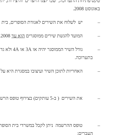
טקס פתיחת התערוכה,
שבו יוצגו היוצרים
והיצירות, ית
באוגוסט 2008.
–
יש
לשלוח את השירים לאגודת הסופרים, בית הסופר, רחוב 
–
המועד להגשת שירים ממוסגרים
הוא עד
1.8.2008 . חובת המיסגור חלה על הכותב/ת.
–
גודל השיר הממוסגר יהיה או
A
3 או
A
4 ולא גד
בתערוכה.
–
האחריות לתוכן השיר ועיצובו במסגרת היא על 
–
את השירים
( ב-5 עותקים) בצירוף טופס הרשמה יש לשלוח עד לתאריך 15.7.08
–
טופס ההרשמה
ניתן לקבל במשרדי בית הסופר
העברים: