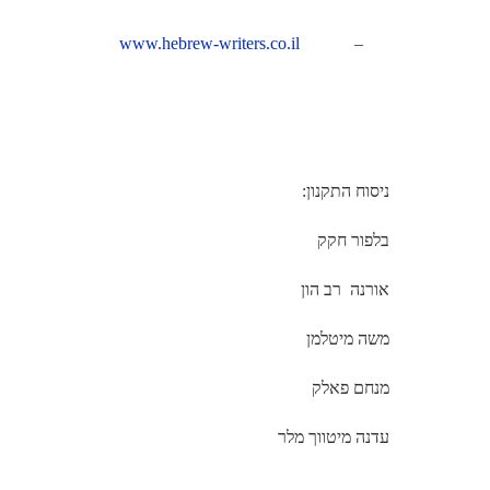
www.hebrew-writers.co.il
–
ניסוח התקנון:
בלפור חקק
אורנה
רב הון
משה מיטלמן
מנחם פאלק
עדנה מיטווך מלר