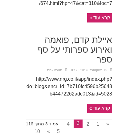
/674.html?hp=47&cat=310&loc=7
קרא עוד »
איילת קדם, פואמה
ואירוע ספרותי על סף
ספר
15 באוקטובר, 2014 | 8:19
תגובה אחת
http://www.nrg.co.il/app/index.php?
do=blog&encr_id=7b710fc4596b25648
b44472262adc013&id=5028
קרא עוד »
3
4
2
1
«
עמוד 3 מתוך 116
10
»
5