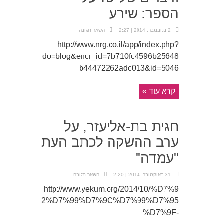
הספר: שירע
2 בנובמבר, 2014 | 2:27
השאר תגובה
http://www.nrg.co.il/app/index.php?
do=blog&encr_id=7b710fc4596b25648
b44472262adc013&id=5046
קרא עוד »
חגית בת-אליעזר, על
ערב ההשקה לכתב העת
"עמדה"
31 באוקטובר, 2014 | 2:20
השאר תגובה
http://www.yekum.org/2014/10/%D7%9
2%D7%99%D7%9C%D7%99%D7%95
%D7%9F-