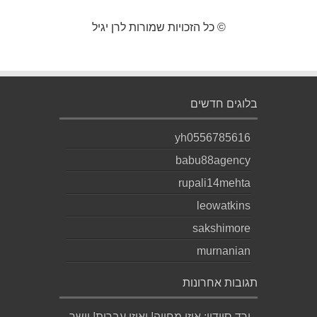
© כל הזכויות שמורות לרן יגיל
בלוגים חדשים
yh0556785616
babu88agency
rupali14mehta
leowatkins
sakshimore
murnanian
תגובות אחרונות
ורד סיידון: איזו מחווה! ואיזו עברית! יישר