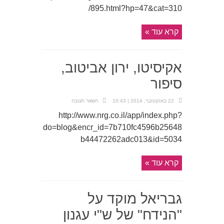
/895.html?hp=47&cat=310
קרא עוד »
אקיסיטו, ירון אביטוב,
סיפור
22 באוקטובר, 2014 | 10:43
השאר תגובה
http://www.nrg.co.il/app/index.php?
do=blog&encr_id=7b710fc4596b25648
b44472262adc013&id=5034
קרא עוד »
גבריאל מוקד על
"הנידח" של ש"י עגנון