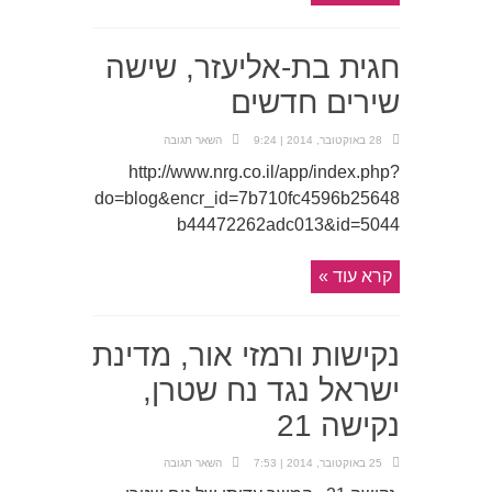
חגית בת-אליעזר, שישה
שירים חדשים
28 באוקטובר, 2014 | 9:24
השאר תגובה
http://www.nrg.co.il/app/index.php?
do=blog&encr_id=7b710fc4596b25648
b44472262adc013&id=5044
קרא עוד »
נקישות ורמזי אור, מדינת
ישראל נגד נח שטרן,
נקישה 21
25 באוקטובר, 2014 | 7:53
השאר תגובה