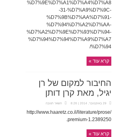
%D7%9E%D7%A1%D7%A4%D7%A8
-31-%D7%A9%D7%9C-
%D7%9B%D7%AA%D7%91-
%D7%94%D7%A2%D7%AA-
%D7%A2%D7%9E%D7%93%D7%94-
%D7%94%D7%94%D7%A9%D7%A7
%D7%94/
קרא עוד »
החיבור למקום של רן
יגיל, מאת קרן דותן
29 באוקטובר, 2014 | 8:26
השאר תגובה
http://www.haaretz.co.il/literature/prose/
.premium-1.2389250
קרא עוד »