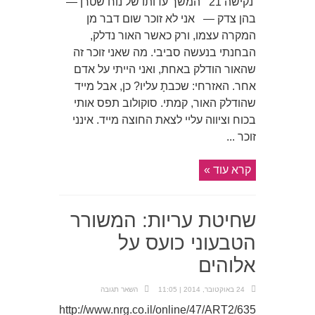
נקישה 21 המשך עדותו של נוח שטרן —
בהן צדק — אני לא זוכר שום דבר מן
המקרה עצמו, ורק כאשר האור נדלק,
הבחנתי בנעשה סביבי. מה שאני זוכר זה
שהאור הודלק באחת, ואני הייתי על אדם
אחר. האזרחי: שכבתָ עליו? כן, אבל מייד
שהודלק האור, קמתי. סוקולוב תפס אותי
בכוח וציווה עליי לצאת החוצה מייד. אינני
זוכר ...
קרא עוד »
שחיטת עריות: המשורר
הטבעוני כועס על
אלוהים
24 באוקטובר, 2014 | 11:05
השאר תגובה
http://www.nrg.co.il/online/47/ART2/635