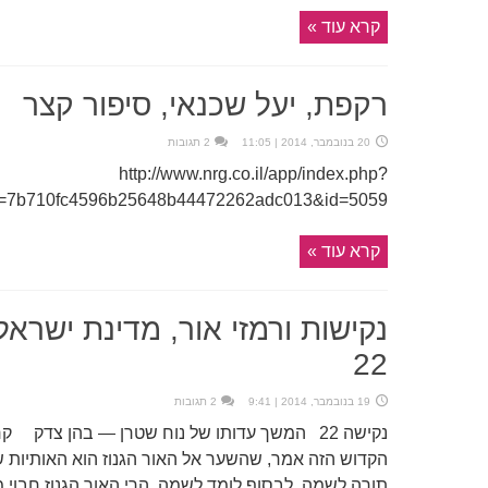
קרא עוד »
רקפת, יעל שכנאי, סיפור קצר
20 בנובמבר, 2014 | 11:05
2 תגובות
http://www.nrg.co.il/app/index.php?
d=7b710fc4596b25648b44472262adc013&id=5059
קרא עוד »
נקישות ורמזי אור, מדינת ישראל
22
19 בנובמבר, 2014 | 9:41
2 תגובות
נקישה 22 המשך עדותו של נוח שטרן — בהן צדק
הקדוש הזה אמר, שהשער אל האור הגנוז הוא האותיות של
תורה לשמה, לבסוף לומד לשמה. הרי האור הגנוז חבוי מ