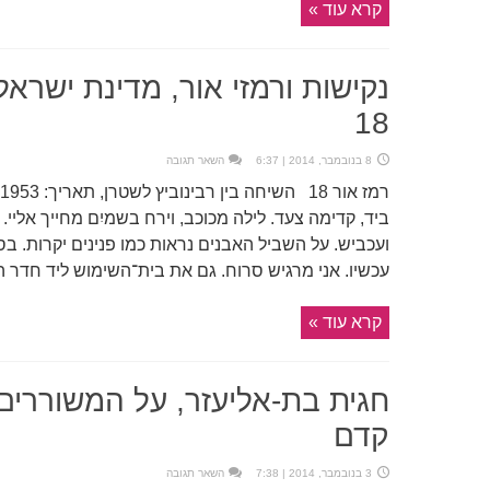
קרא עוד »
נקישות ורמזי אור, מדינת ישראל
18
8 בנובמבר, 2014 | 6:37
השאר תגובה
ביד, קדימה צעד. לילה מכוכב, וירח בשמיִם מחייך אליי. בתו
ועכביש. על השביל האבנים נראות כמו פנינים יקרות. ב
עכשיו. אני מרגיש סרוח. גם את בית־השימוש ליד חדר האו
קרא עוד »
חגית בת-אליעזר, על המשוררים:
קדם
3 בנובמבר, 2014 | 7:38
השאר תגובה