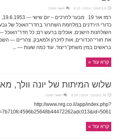
6 בדצמבר, 2014 | 8:22
השאר תגובה
כדורי הירדנים במלחמת השחרור בחדר־האוכל של גבע
השולחנות הישנים. אוכלים ברעש רם; כל חדר־האוכל —
את חורי־הכדורים, אות לזיכרון ולמאבק. צהריים — הש
בראשים במין משחק־ריצוד. עוד כמה שעות — ...
קרא עוד »
שלוש המיתות של יונה וולך, מא
30 בנובמבר, 2014 | 8:29
השאר תגובה
http://www.nrg.co.il/app/index.php?
d=7b710fc4596b25648b44472262adc013&id=5061
קרא עוד »