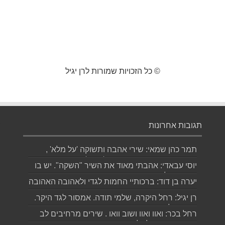
© כל הזכויות שמורות לרן יגיל
תגובות אחרונות
תמר כהן שמאי: שירי אהבה ותשוקה 'על מלא' ,
יפהפיים אהבתי במיוחד את 'סחף' תו...
יוסי עבאדי: אהבתי מאוד את השיר "השקה". יש בו
פיכחון של אדם המביט בזמן שח...
יערה בן דוד: ברכותיי החמות לגדי ולאהובה האהובה
המעוטרת בזר שירים יפה ומרג...
רן יגיל: רחל היקרה, שלמי תודה. אמסור לגד היקר.
שבת שלום. רן...
רחל בכר: ואוו ואוו ושוב וואו . שירים מרחיבים לב
ותקווה, בנויים לתלפיו...