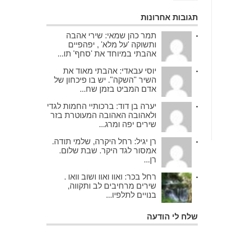
תגובות אחרונות
תמר כהן שמאי: שירי אהבה
ותשוקה 'על מלא' , יפהפיים
אהבתי במיוחד את 'סחף' תו...
יוסי עבאדי: אהבתי מאוד את
השיר "השקה". יש בו פיכחון של
אדם המביט בזמן שח...
יערה בן דוד: ברכותיי החמות לגדי
ולאהובה האהובה המעוטרת בזר
שירים יפה ומרג...
רן יגיל: רחל היקרה, שלמי תודה.
אמסור לגד היקר. שבת שלום.
רן...
רחל בכר: ואוו ואוו ושוב וואו .
שירים מרחיבים לב ותקווה,
בנויים לתלפיו...
שלח לי הודעה