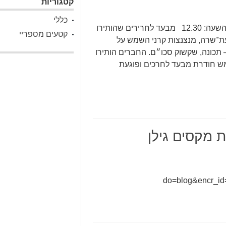
קטגוריות
כללי
רמז אור 19 מבער לחרכים – יום שישי — 19.6.1953, השעה: 12.30 מבעד לחרירים שהותירו
קטעים מספריי
ת־שרה, מנצנצות קרני השמש על
 תכונה, שקשוק סכו״ם. החברים הותירו
מש חודרת מבעד לחרכים ופוגעת
ת מקסים גילן
do=blog&encr_i