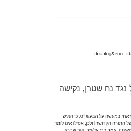
do=blog&encr_i
 נגד נח שטרן, נקישה
 קראתי במעשה על הבעש״ט, כי האיש
 התורה הקדושה! ולכן, אפילו אינו לומד
איתנו. אמר רבי אלעזר: אור שברא