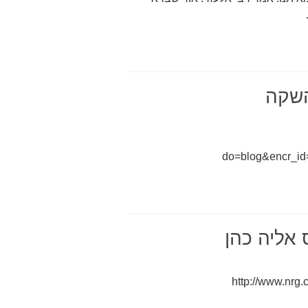
השקה
do=blog&encr_i
 אליה כהן
http://www.nrg