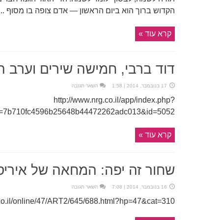
הקדוש ברוך הוא ביום הראשון — אדם צופה בו מסוף ...
קרא עוד »
דוד ברבי, חמישה שירים וערב 
17 בנובמבר, 2014 | 1:58
השאר תגובה
http://www.nrg.co.il/app/index.php?
d=7b710fc4596b25648b44472262adc013&id=5052
קרא עוד »
שחור זה יפה: המחאה של איריס
16 בנובמבר, 2014 | 7:08
השאר תגובה
.co.il/online/47/ART2/645/688.html?hp=47&cat=310