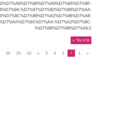
14/11/02/%D7%A8%D7%90%D7%A9%D7%95%D7%9F-
8%D7%94-%D7%97%D7%92%D7%99%D7%AA-
0%D7%9C%D7%99%D7%A2%D7%96%D7%A8-
%D7%AA%D7%91%D7%AA-%D7%A2%D7%9C-
%D7%90%D7%99%D7%A8-2/
קרא עוד »
2
30
20
10
»
5
4
3
1
«