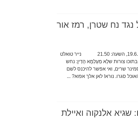
 נגד נח שטרן, רמז אור
רמז אור 18 השיחה בין רבינוביץ לשטרן, תאריך: 19.6.1953, השעה: 21.50 נייר טואלט
כו צורות שלָא מֵעָלְמָא הָדֵין: נחש
סמינר שרים, ואי אפשר להיכנס לשם
כל סגרו. נורא! לאן אלך אפוא? ...
 שגיא אלנקוה ואיילת