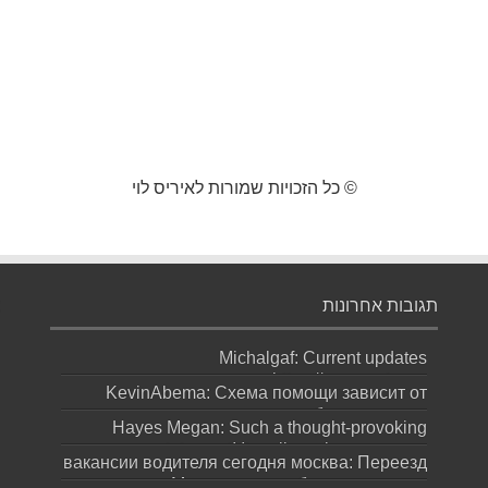
© כל הזכויות שמורות לאיריס לוי
תגובות אחרונות
Michalgaf: Current updates
https://sapreqot.com...
KevinAbema: Схема помощи зависит от
состояния, стажа употребления, проти...
Hayes Megan: Such a thought-provoking
statement! It really makes you ques...
вакансии водителя сегодня москва: Переезд
в Москву ради работы не должен