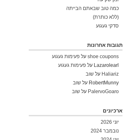
כמה טוב שבאתם הבייתה
(ללא כותרת)
סדקי געגוע
תגובות אחרונות
shoe coupons
על
פעימות געגוע
Lazarolearl
על
פעימות געגוע
Haliariz
על
שוב
RobertMunny
על
שוב
PalervoGoaro
על
שוב
ארכיונים
יוני 2026
נובמבר 2024
יוני 2024