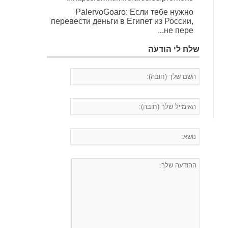
PalervoGoaro: Если тебе нужно
перевести деньги в Египет из России,
не пере...
שלח לי הודעה