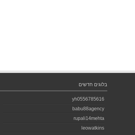
בלוגים חדשים
yh0556785616
babu88agency
rupali14mehta
leowatkins