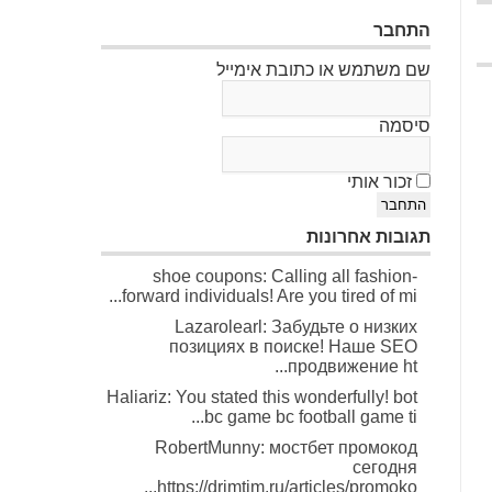
התחבר
שם משתמש או כתובת אימייל
סיסמה
זכור אותי
התחבר
תגובות אחרונות
shoe coupons: Calling all fashion-
forward individuals! Are you tired of mi...
Lazarolearl: Забудьте о низких
позициях в поиске! Наше SEO
продвижение ht...
Haliariz: You stated this wonderfully! bot
bc game bc football game ti...
RobertMunny: мостбет промокод
сегодня
https://drimtim.ru/articles/promoko...