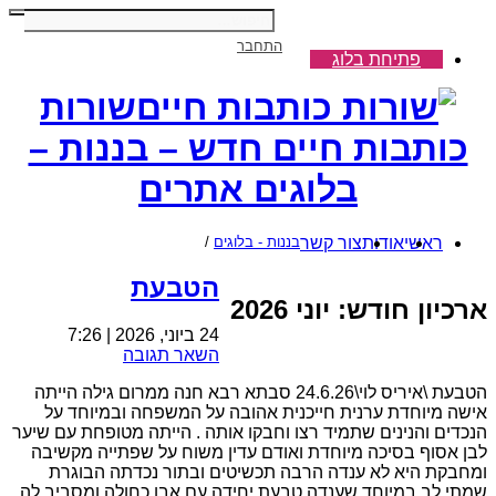
התחבר
פתיחת בלוג
שורות
כותבות חיים חדש – בננות –
בלוגים אתרים
ראשי
אודות
צור קשר
בננות - בלוגים
/
הטבעת
ארכיון חודש:
יוני 2026
24 ביוני, 2026 | 7:26
השאר תגובה
הטבעת \איריס לוי\24.6.26 סבתא רבא חנה ממרום גילה הייתה
אישה מיוחדת ערנית חייכנית אהובה על המשפחה ובמיוחד על
הנכדים והנינים שתמיד רצו וחבקו אותה . הייתה מטופחת עם שיער
לבן אסוף בסיכה מיוחדת ואודם עדין משוח על שפתייה מקשיבה
ומחבקת היא לא ענדה הרבה תכשיטים ובתור נכדתה הבוגרת
שמתי לב במיוחד שענדה טבעת יחידה עם אבן כחולה ומסביב לה