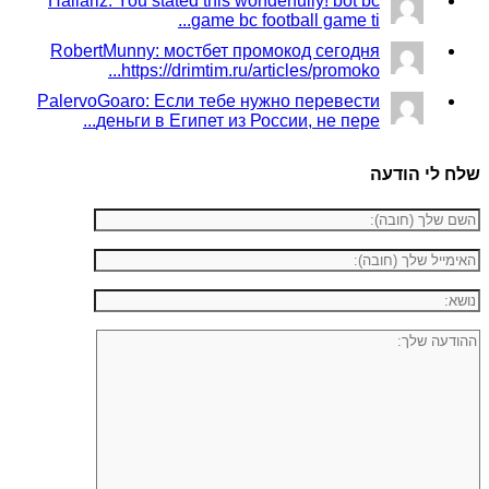
Haliariz: You stated this wonderfully! bot bc
game bc football game ti...
RobertMunny: мостбет промокод сегодня
https://drimtim.ru/articles/promoko...
PalervoGoaro: Если тебе нужно перевести
деньги в Египет из России, не пере...
שלח לי הודעה