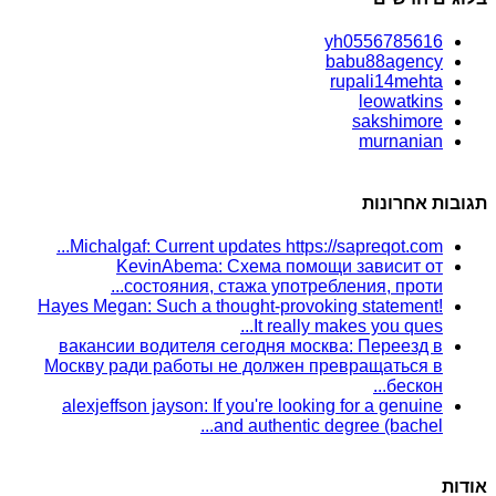
yh0556785616
babu88agency
rupali14mehta
leowatkins
sakshimore
murnanian
תגובות אחרונות
Michalgaf: Current updates https://sapreqot.com...
KevinAbema: Схема помощи зависит от
состояния, стажа употребления, проти...
Hayes Megan: Such a thought-provoking statement!
It really makes you ques...
вакансии водителя сегодня москва: Переезд в
Москву ради работы не должен превращаться в
бескон...
alexjeffson jayson: If you're looking for a genuine
and authentic degree (bachel...
אודות