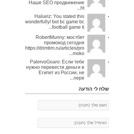
Наше SEO продвижение
ht...
Haliariz: You stated this
wonderfully! bot bc game bc
football game ti...
RobertMunny: мостбет
промокод сегодня
https://drimtim.ru/articles/pro
moko...
PalervoGoaro: Если тебе
нужно перевести деньги в
Египет из России, не
пере...
שלח לי הודעה