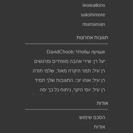
leowatkins
sakshimore
murnanian
תגובות אחרונות
DavidChoob: Чтобы лучше
понимать расстановку сил перед
יעל רן: שירי אהבה מופתיים ומרגשים
матчем, читаю ана...
עד מאוד כפי שרק גד יודע לכתוב
רן יגיל: תמר היקרה מאוד, שלמי תודה
תודה...
ואמסור כמובן לגד. שבת שלום...
רן יגיל: אוהו יוכי, התגובות שלך תמיד
מאלפות בינה והן יצירה בפני עצמה....
רן יגיל: יוסי היקר, ניתוח כל כך יפה
ומדויק, ממש קולע, לשיר "השקה". של...
אודות
הסכם שימוש
אודות