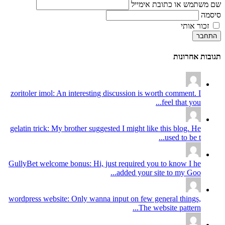
שם משתמש או כתובת אימייל
סיסמה
זכור אותי
התחבר
תגובות אחרונות
zoritoler imol: An interesting discussion is worth comment. I
feel that you...
gelatin trick: My brother suggested I might like this blog. He
used to be t...
GullyBet welcome bonus: Hi, just required you to know I he
added your site to my Goo...
wordpress website: Only wanna input on few general things,
The website pattern...