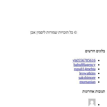
© כל הזכויות שמורות ליסמין אבן
בלוגים חדשים
yh0556785616
babu88agency
rupali14mehta
leowatkins
sakshimore
murnanian
תגובות אחרונות