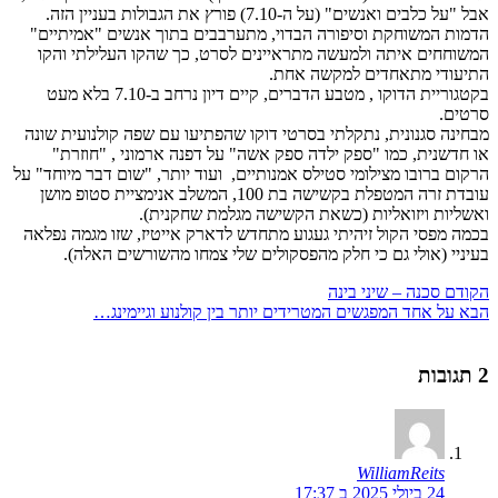
אבל "על כלבים ואנשים" (על ה-7.10) פורץ את הגבולות בעניין הזה.
הדמות המשוחקת וסיפורה הבדוי, מתערבבים בתוך אנשים "אמיתיים"
המשוחחים איתה ולמעשה מתראיינים לסרט, כך שהקו העלילתי והקו
התיעודי מתאחדים למקשה אחת.
בקטגוריית הדוקו , מטבע הדברים, קיים דיון נרחב ב-7.10 בלא מעט
סרטים.
מבחינה סגנונית, נתקלתי בסרטי דוקו שהפתיעו עם שפה קולנועית שונה
או חדשנית, כמו "ספק ילדה ספק אשה" על דפנה ארמוני , "חוזרת"
הרקום ברובו מצילומי סטילס אמנותיים, ועוד יותר, "שום דבר מיוחד" על
עובדת זרה המטפלת בקשישה בת 100, המשלב אנימציית סטופ מושן
ואשליות ויזואליות (כשאת הקשישה מגלמת שחקנית).
בכמה מפסי הקול זיהיתי געגוע מתחדש לדארק אייטיז, שזו מגמה נפלאה
בעיניי (אולי גם כי חלק מהפסקולים שלי צמחו מהשורשים האלה).
הקודם
סכנה – שיני בינה
הבא
על אחד המפגשים המטרידים יותר בין קולנוע וגיימינג…
2 תגובות
WilliamReits
24 ביולי 2025 ב 17:37