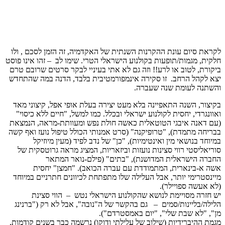
לקראת סיום עונת ההקרנות השנתית של האקדמיה, זה הזמן לסכם , ולו
חלקית, מגמות/תופעות בקולנוע הישראלי הטרי. שימו לב – זהו אינו פוסט
ביקורת, לטוב או לרע!! וזה גם לא אתי בעיניי לבקר סרטים שרובם טרם
יצא לקהל הרחב. זו סקירה אינמפורמטיבית בלבד, הדנה במה שהתחדש
והשתנה לעומת שנה שעברה.
בקיצור, השנה התאפיינה בלא מעט יצירה בעלת אופי אפל, קיצוני מאד
ואוונגרדי, יחסית לקולנוע ישראלי ובכלל. כמו למשל, "חיים ללא כיסוי"
(עם דאנה איבגי הטוטאלית כאשה חולת נפש ומעוותת-מראה, הנמצאת
בבריחה מתמדת), "טרופיקנה" (סרט אמנותי הכולל טיפול נועז ואף קשה
במיוחד בנושאי מין ואינטימיות), "כן" של נדב לפיד (מעין מיוזיקל
סוריאליסטי רווי סצינות נועזות וביזאריות, המציג מראה גרוטסקית של
החברה הישראלית המדושנת), "בתים" (פילם-נואר המתאר
אשה א-בינארית, המתמודדת עם עברה הכואב). "חמצן" יחסית
מיינסטרימי יותר, אבל העלילה שלו מתפתחת לכיוונים חתרניים במיוחד
(לא אעשה ספויילר).
יש חזרה מסויימת לנושא שהקולנוע הישראלי נטש – הווי סצינת
הלילה/בליינות/סמים – גם בהקשר של ה"נובה", אבל לא רק ("ברנינג
מן", "לא שבת שלי", "יום באמסטרדם").
מגמת ההיברידיות (שילוב של עלילתי ודוקו) נרשמה כבר בשנים קודמות,