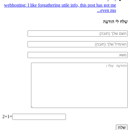
webhosting: I like forgathering utile info, this post has got me
even mo...
שלח לי הודעה
2+1=