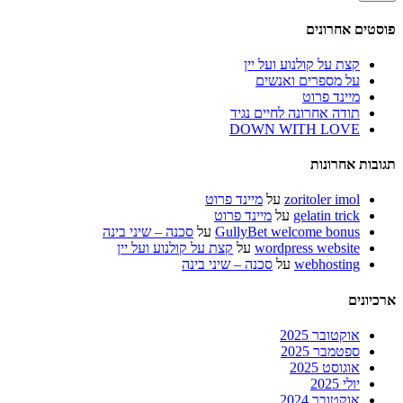
פוסטים אחרונים
קצת על קולנוע ועל יין
על מספרים ואנשים
מיינד פרוט
תודה אחרונה לחיים נגיד
DOWN WITH LOVE
תגובות אחרונות
zoritoler imol
על
מיינד פרוט
gelatin trick
על
מיינד פרוט
GullyBet welcome bonus
על
סכנה – שיני בינה
wordpress website
על
קצת על קולנוע ועל יין
webhosting
על
סכנה – שיני בינה
ארכיונים
אוקטובר 2025
ספטמבר 2025
אוגוסט 2025
יולי 2025
אוקטובר 2024