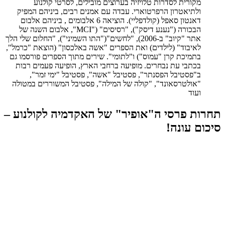
מקורית לסדרות טלויזיה בערוצים מובילים, לסרטי קולנוע
ולתיאטרון הרפרטוארי. עבדה עם אמנים רבים, ביניהם המפיק
דאנטון סאפל (קולדפליי). הוציאה 6 אלבומים , ביניהם אלבום
הבכורה ("נענע דיסק"), "רסיסים" ("MCI", אלבום השנה של
אתר "קיוב" ב-2006), "לחשים"("התו השמיני"), "החלום שלי הלך
לאיבוד" (לילדים) ואת הספרים "אשה באלכסון" (הוצאת "כרמל",
בתמיכת קרן "עמוס") ו"לתומי". שירים מתוך הספרים פורסמו גם
בכתבי עת נבחרים. מופיעה ברחבי הארץ, הופיעה פעמים רבות
ב"פסטיבל הפסנתר", פסטיבל "אשה", פסטיבל "ימי זמר",
"אולטרסאונד", "קולה של המילה", פסטיבל המשוררים במטולה
ועוד
תחרות פרסי ה"אופיר" של האקדמיה לקולנוע –
סיכום עונה!