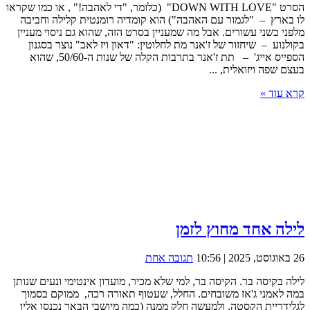
הסרט "DOWN WITH LOVE" (כלומר, "די לאהבה!" , או כמו שקראו
לו בארץ – "לגמור עם האהבה") הוא קומדיה רומנטית קלילה וחביבה
מלפני כשני עשורים. אבל מה שמעניין בסרט הזה, שהוא גם ניסוי מעניין
בקולנוע – שיחזור של ז'אנר מת לחלוטין: "דאון ויז לאב" נוצר בסגנון
הספייס אייג' – תת ז'אנר בתרבות הקלה של שנות ה-50/60, שהוא
בעצם שפה ויזואלית, ...
קרא עוד »
לילה אחד מחוץ לזמן
26 באוגוסט, 2025 | 10:56
תגובה אחת
לילה בקיסה בר. הקיסה בר, למי שלא מכיר, מועדון אינטימי ונעים שנותן
במה לאמני ג'אז משובחים. החלל, שעטוף תאורה רכה, ממוקם בסמוך
לגלידריית הקסטה, ולמעשה חלק ממנה (כמה מיושבי הבאר נכנסו אליו