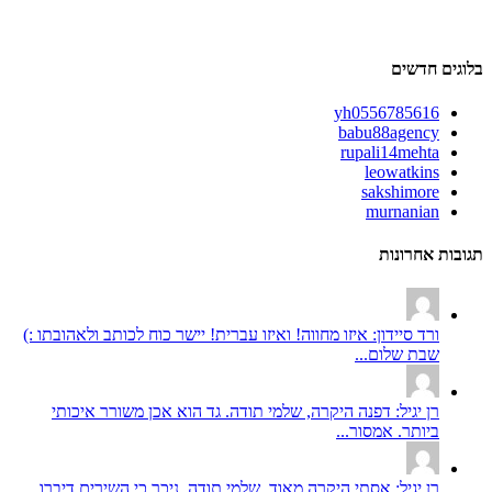
בלוגים חדשים
yh0556785616
babu88agency
rupali14mehta
leowatkins
sakshimore
murnanian
תגובות אחרונות
ורד סיידון: איזו מחווה! ואיזו עברית! יישר כוח לכותב ולאהובתו :)
שבת שלום...
רן יגיל: דפנה היקרה, שלמי תודה. גד הוא אכן משורר איכותי
ביותר. אמסור...
רן יגיל: אסתי היקרה מאוד, שלמי תודה. ניכר כי השירים דיברו