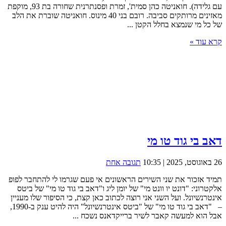
עם גלידה). חואניטה כהן סמית', זמרת ופסנתרנית שחורה בת 93, מוקפת
מאזינים מרותקים סביבה. רובם בני 40 מינוס. חואניטה שוברת את הלב
של כל מי שנמצא בחלל הקטן ...
קרא עוד »
דאב בי גוד טו מי
26 באוגוסט, 2025 | 10:35
תגובה אחת
תמיד אזכור את שני השירים הראשונים אי פעם שגרמו לי להתחבר לפופ
אלקטרוני: "דונט יו וונט מי" של יומן ליג ו"דאב בי גוד טו מי" של ביטס
אינטרנשיונל. ועל השני אני רוצה לכתוב כאן קצת, כי הסיפור שלו מעניין
– "דאב בי גוד טו מי" של "ביטס אינטרנשיונל" היה להיט ענק ב-1990,
אבל הוא למעשה קאבר לשיר ברייקדאנס נשכח ...