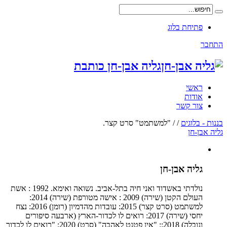
פתיחת בלוג
התחבר
גליה אבן-חן כותבת
ראשי
אודות
צור קשר
בננות - בלוגים
/
/
"למשתמט" סרט קצר.
גליה אבן-חן
גליה אבן-חן
נולדתי באשדוד ואני חיה בתל-אביב. נשואה ואימא. 1992 : אשת
העולם הקטן (שירה) 2009 : אישה מטורפת (שירה) 2014:
למשתמט (סרט קצר) 2015: עובדות מהדמיון (רומן) 2016: נצח
יחסי (שירה) 2017: רואים לו לכדור-הארץ (ארבעה סיפורים
ונובלה) 2018:: "אין פטנט לאהבה" (סרט) 2020: "רואים לו לכדור