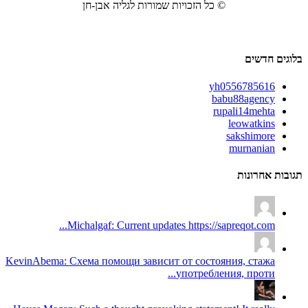
© כל הזכויות שמורות לגליה אבן-חן
בלוגים חדשים
yh0556785616
babu88agency
rupali14mehta
leowatkins
sakshimore
murnanian
תגובות אחרונות
Michalgaf: Current updates https://sapreqot.com...
KevinAbema: Схема помощи зависит от состояния, стажа
употребления, проти...