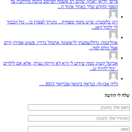
פרופ' יוליאן יאנקו: שלום רב אשמח לפרסם כתבה מורחבת על
הספר החדש שלך באתר איגוד ה...
רונן בלומברג: סרט נחמד ומצחיק... נהניתי לצפות בו... כול הכבוד
לך ולכול האנ...
אהליבמה: גדול!שמעתי לראשונה אתמול ברדיו. פשוט,אמיתי,קיים
אצל כולם לפח...
אביטל קשת: ממה שידוע לי היא לא הייתה נערה, אלא אם לילדים
. יכול להיות ש...
גליה אבן-חן: כנראה בינואר-פברואר 2015 ....
שלח לי הודעה