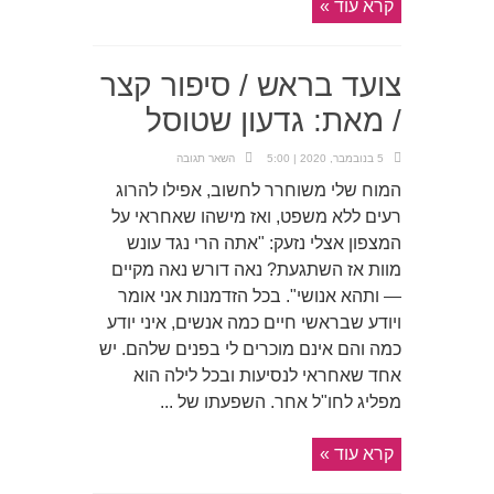
קרא עוד »
צועד בראש / סיפור קצר
/ מאת: גדעון שטוסל
5 בנובמבר, 2020 | 5:00
השאר תגובה
המוח שלי משוחרר לחשוב, אפילו להרוג
רעים ללא משפט, ואז מישהו שאחראי על
המצפון אצלי נזעק: "אתה הרי נגד עונש
מוות אז השתגעת? נאה דורש נאה מקיים
— ותהא אנושי". בכל הזדמנות אני אומר
ויודע שבראשי חיים כמה אנשים, איני יודע
כמה והם אינם מוכרים לי בפנים שלהם. יש
אחד שאחראי לנסיעות ובכל לילה הוא
מפליג לחו"ל אחר. השפעתו של ...
קרא עוד »