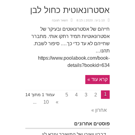
אסטרונאוטית כחול לבן
10 ביוני, 2020 | 8:15
השאר תגובה
חייהם של אסטרונאוטים ובעיקר של
אסטרונאוטיות תמיד רתקו אותי. מתברר
שחייהם לא עד כדי כך…. סיפור לשבת.
תהנו…
https://www.poolabook.com/book-
details?bookid=634
קרא עוד »
1
5
4
3
2
עמוד 1 מתוך 14
...
10
»
אחרון »
פוסטים אחרונים
דבריו ושירו של המשורר עזרא לוי