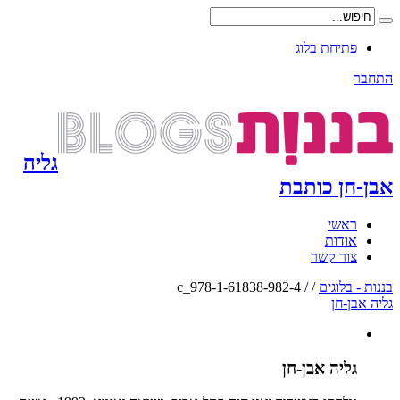
פתיחת בלוג
התחבר
גליה
אבן-חן כותבת
ראשי
אודות
צור קשר
בננות - בלוגים
/
/
c_978-1-61838-982-4
גליה אבן-חן
גליה אבן-חן