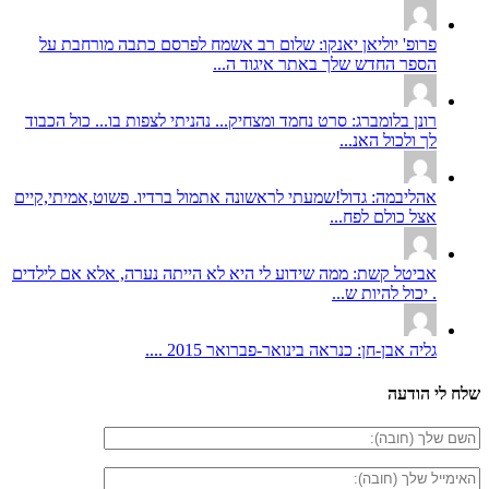
פרופ' יוליאן יאנקו: שלום רב אשמח לפרסם כתבה מורחבת על
הספר החדש שלך באתר איגוד ה...
רונן בלומברג: סרט נחמד ומצחיק... נהניתי לצפות בו... כול הכבוד
לך ולכול האנ...
אהליבמה: גדול!שמעתי לראשונה אתמול ברדיו. פשוט,אמיתי,קיים
אצל כולם לפח...
אביטל קשת: ממה שידוע לי היא לא הייתה נערה, אלא אם לילדים
. יכול להיות ש...
גליה אבן-חן: כנראה בינואר-פברואר 2015 ....
שלח לי הודעה