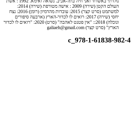
נולדתי באשדוד ואני חיה בתל-אביב. נשואה ואימא. 1992 : אשת
העולם הקטן (שירה) 2009 : אישה מטורפת (שירה) 2014:
למשתמט (סרט קצר) 2015: עובדות מהדמיון (רומן) 2016: נצח
יחסי (שירה) 2017: רואים לו לכדור-הארץ (ארבעה סיפורים
ונובלה) 2018:: "אין פטנט לאהבה" (סרט) 2020: "רואים לו לכדור
הארץ" (סרט קצר) galiaeh@gmail.com
c_978-1-61838-982-4