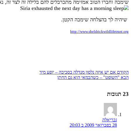
שימבה וחברו הטוב אמזימה מתכרבלים להם בלילה זה לצד זה, נ
שיהיה לך בהצלחה שימבה הקטן.
http://www.sheldrickwildlifetrust.org
הקודם
אם יש איזה נלסון מנדלה בסביבה – יופע מיד
הבא
"השופט" – כשהבמאי הוא גם החתן
23 תגובות
גבריאלה
28 בפברואר 2009 ב 20:03