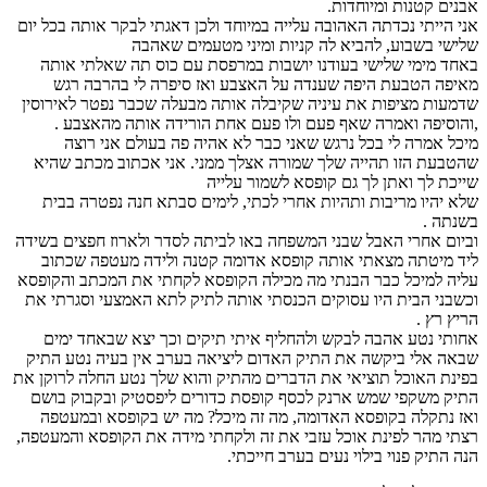
אבנים קטנות ומיוחדות.
אני הייתי נכדתה האהובה עלייה במיוחד ולכן דאגתי לבקר אותה בכל יום
שלישי בשבוע, להביא לה קניות ומיני מטעמים שאהבה
באחד מימי שלישי בעודנו יושבות במרפסת עם כוס תה שאלתי אותה
מאיפה הטבעת היפה שענדה על האצבע ואז סיפרה לי בהרבה רגש
שדמעות מציפות את עיניה שקיבלה אותה מבעלה שכבר נפטר לאירוסין
,והוסיפה ואמרה שאף פעם ולו פעם אחת הורידה אותה מהאצבע .
מיכל אמרה לי בכל נרגש שאני כבר לא אהיה פה בעולם אני רוצה
שהטבעת הזו תהייה שלך שמורה אצלך ממני. אני אכתוב מכתב שהיא
שייכת לך ואתן לך גם קופסא לשמור עלייה
שלא יהיו מריבות ותהיות אחרי לכתי, לימים סבתא חנה נפטרה בבית
בשנתה .
וביום אחרי האבל שבני המשפחה באו לביתה לסדר ולארוז חפצים בשידה
ליד מיטתה מצאתי אותה קופסא אדומה קטנה ולידה מעטפה שכתוב
עליה למיכל כבר הבנתי מה מכילה הקופסא לקחתי את המכתב והקופסא
וכשבני הבית היו עסוקים הכנסתי אותה לתיק לתא האמצעי וסגרתי את
הריץ רץ .
אחותי נטע אהבה לבקש ולהחליף איתי תיקים וכך יצא שבאחד ימים
שבאה אלי ביקשה את התיק האדום ליציאה בערב אין בעיה נטע התיק
בפינת האוכל תוציאי את הדברים מהתיק והוא שלך נטע החלה לרוקן את
התיק משקפי שמש ארנק לכסף קופסת כדורים ליפסטיק ובקבוק בושם
ואז נתקלה בקופסא האדומה, מה זה מיכל? מה יש בקופסא ובמעטפה
רצתי מהר לפינת אוכל עזבי את זה ולקחתי מידה את הקופסא והמעטפה,
הנה התיק פנוי בילוי נעים בערב חייכתי.