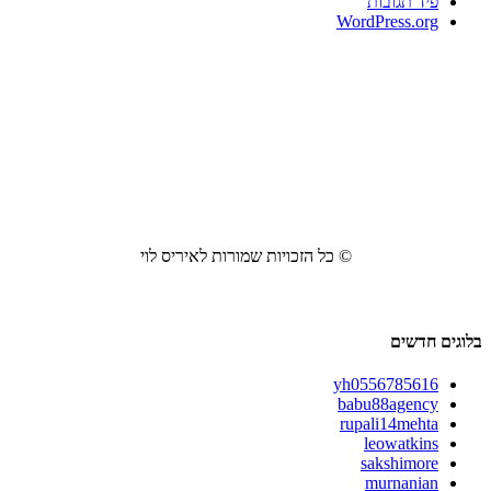
פיד תגובות
WordPress.org
© כל הזכויות שמורות לאיריס לוי
בלוגים חדשים
yh0556785616
babu88agency
rupali14mehta
leowatkins
sakshimore
murnanian