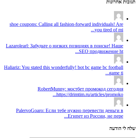
תגובות אחרונות
shoe coupons: Calling all fashion-forward individuals! Are
you tired of mi...
Lazarolearl: Забудьте о низких позициях в поиске! Наше
SEO продвижение ht...
Haliariz: You stated this wonderfully! bot bc game bc football
game ti...
RobertMunny: мостбет промокод сегодня
https://drimtim.ru/articles/promoko...
PalervoGoaro: Если тебе нужно перевести деньги в
Египет из России, не пере...
שלח לי הודעה