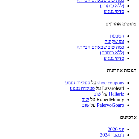
כמה טוב שבאתם הבייתה
(ללא כותרת)
סדקי געגוע
פוסטים אחרונים
הטבעת
זמן שקיעה
כמה טוב שבאתם הבייתה
(ללא כותרת)
סדקי געגוע
תגובות אחרונות
shoe coupons
על
פעימות געגוע
Lazarolearl
על
פעימות געגוע
Haliariz
על
שוב
RobertMunny
על
שוב
PalervoGoaro
על
שוב
ארכיונים
יוני 2026
נובמבר 2024