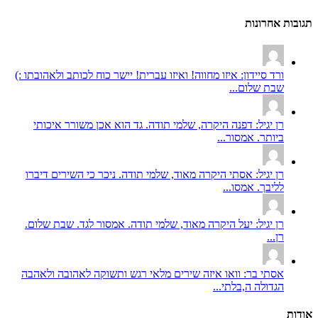
תגובות אחרונות
ורד סיידון: איזו מחווה! ואיזו עברית! יישר כוח לכותב ולאהובתו :)
שבת שלום...
רן יגיל: דפנה היקרה, שלמי תודה. גד הוא אכן משורר איכותי
ביותר. אמסור...
רן יגיל: אסתי היקרה מאוד, שלמי תודה. ניכר כי השירים דיברו
לליבך. אמסו...
רן יגיל: יעל היקרה מאוד, שלמי תודה. אמסור לגד. שבת שלום.
רן...
אסתי בר: וואו איזה שירים מלאי רגש ותשוקה לאהובה ולאהבה
הגדולה ה,בלתי...
אודות