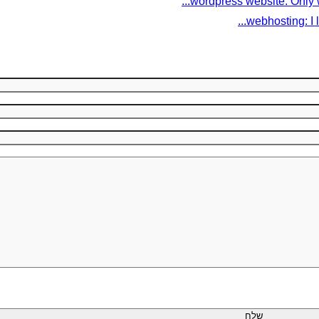
wordpress website: Only w
webhosting: I l