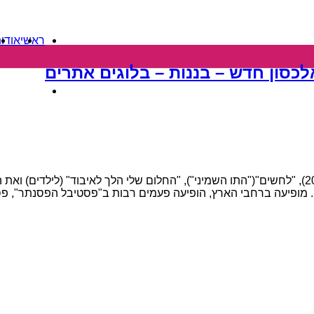
ראשי
אודו
כסון חדש – בננות – בלוגים אתרים
דיסק"), "רסיסים" ("MCI", אלבום השנה של אתר "קיוב" ב-2006), "לחשים"("התו השמיני"), "החלום 
 מופיעה ברחבי הארץ, הופיעה פעמים רבות ב"פסטיבל הפסנתר", פסט