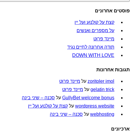
פוסטים אחרונים
קצת על קולנוע ועל יין
על מספרים ואנשים
מיינד פרוט
תודה אחרונה לחיים נגיד
DOWN WITH LOVE
תגובות אחרונות
zoritoler imol
על
מיינד פרוט
gelatin trick
על
מיינד פרוט
GullyBet welcome bonus
על
סכנה – שיני בינה
wordpress website
על
קצת על קולנוע ועל יין
webhosting
על
סכנה – שיני בינה
ארכיונים