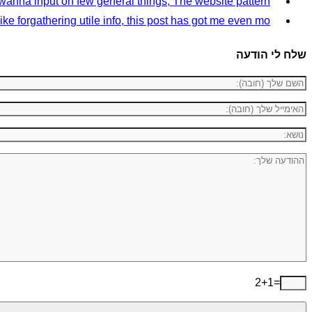
anna input on few general things, The website pattern...
ike forgathering utile info, this post has got me even mo...
שלח לי הודעה
2+1=