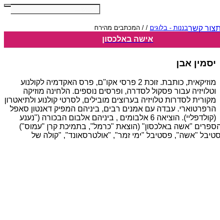
ת
צור קשר
בננות - בלוגים
/
/
המכתבים מהירח
אישה באלכסון
יסמין אבן
מוזיקאית, כותבת. זוכת 2 פרסי אקו"ם, פרס האקדמיה לקולנוע
וטלויזיה עבור פסקול לסדרה, ופרסים נוספים. הלחינה מוזיקה
מקורית לסדרות טלויזיה בערוצים מובילים, לסרטי קולנוע ולתיאטרון
הרפרטוארי. עבדה עם אמנים רבים, ביניהם המפיק דאנטון סאפל
(קולדפליי). הוציאה 6 אלבומים , ביניהם אלבום הבכורה ("נענע
שלי הלך לאיבוד" (לילדים) ואת הספרים "אשה באלכסון" (הוצאת "כרמל", בתמיכת קרן "עמוס")
יבל "אשה", פסטיבל "ימי זמר", "אולטרסאונד", "קולה של