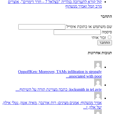
קול קורא לתערוכה בגלריה "בצלאל 7 – חדר דימויים", אוצרים
מרב קמל ואמיר מנשהוף
התחבר
שם משתמש או כתובת אימייל
סיסמה
זכור אותי
התחבר
תגובות אחרונות
OppoffKen: Moreover, TAMs infiltration is strongly
associated with poor...
locksmith in tel aviv: כתבה מצויינת תודה על השיתוף....
אמיר מנשהוף: אמנים מציגים: רות אורנבך, מאיה אטון, נטלי אילון,
יעל אלון, ז...