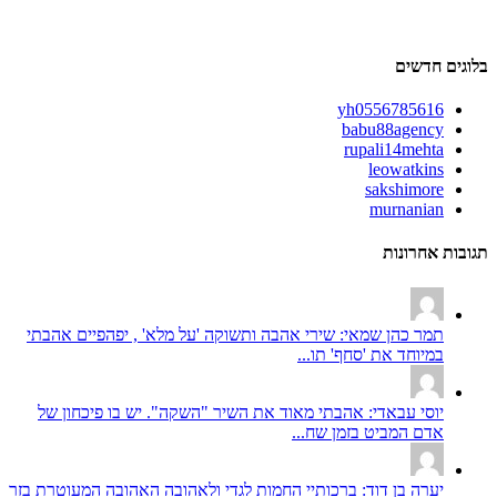
בלוגים חדשים
yh0556785616
babu88agency
rupali14mehta
leowatkins
sakshimore
murnanian
תגובות אחרונות
תמר כהן שמאי: שירי אהבה ותשוקה 'על מלא' , יפהפיים אהבתי
במיוחד את 'סחף' תו...
יוסי עבאדי: אהבתי מאוד את השיר "השקה". יש בו פיכחון של
אדם המביט בזמן שח...
יערה בן דוד: ברכותיי החמות לגדי ולאהובה האהובה המעוטרת בזר