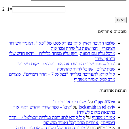
2+1=
פוסטים אחרונים
שלומי חתוכה ראיין אותי בפודקאסט של "כאן", תאגיד השידור
הציבורי – חצי שעה על שירה ומציאות
מרכל עליו עם המוות, יושן עליו מפחד בלילות – וידאו חדש שלי
ב"כאן שיר"
'קוּם' – ספר שיריי החדש ראה אור בהוצאת מקום לשירה!
שבת שלום | שנוכל לחזור להתווכח
קול קורא לתערוכה בגלריה "בצלאל 7 – חדר דימויים", אוצרים
מרב קמל ואמיר מנשהוף
תגובות אחרונות
OppoffKen
על
משוררים אורחים ב'
locksmith in tel aviv
על
'קוּם' – ספר שיריי החדש ראה אור
בהוצאת מקום לשירה!
אמיר מנשהוף
על
קול קורא לתערוכה בגלריה "בצלאל 7 – חדר
דימויים", אוצרים מרב קמל ואמיר מנשהוף
אמיר מנשהוף
על
מתוך החומר של השירה – קבוצת כתיבה