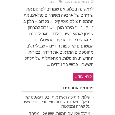
6 ביוני, 2010 | 12:23
7 תגובות
לראשונה בַּבלוג, אנו שמחים לפרסם את
שיריהם של ארבעה משוררים נפלאים. את
התמונות צילם מוטי קיקיון. בקרוב – חלק ב'.
* * * * מיתר מורן יש גבול למרחק
שניתן לגמוע בעיניים לבדן. הגבול נבנה
ומתגבש בקווים הדקים, המצטלבים,
המשתנים של כפות הידיים – שבילי תלם
מחוספסים המראים את הדרך. בצורות
החדשות, הנופלות, המתפתלות של תלתלי
השיער – כבשי בר נודדים ...
קרא עוד »
פוסטים אחרונים
שלומי חתוכה ראיין אותי בפודקאסט של
"כאן", תאגיד השידור הציבורי – חצי שעה
על שירה ומציאות
מרכל עליו עם המוות, יושן עליו מפחד