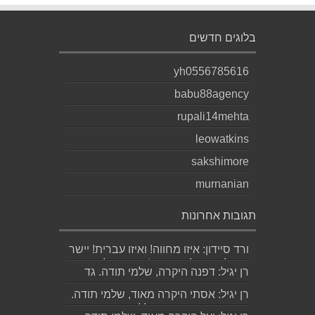
בלוגים חדשים
yh0556785616
babu88agency
rupali14mehta
leowatkins
sakshimore
murnanian
תגובות אחרונות
ורד סיידון: איזו מחווה! ואיזו עברית! יישר
כוח לכותב ולאהובתו :) שבת שלום...
רן יגיל: דפנה היקרה, שלמי תודה. גד
הוא אכן משורר איכותי ביותר. אמסור...
רן יגיל: אסתי היקרה מאוד, שלמי תודה.
ניכר כי השירים דיברו לליבך. אמסו...