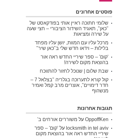
פוסטים אחרונים
שלומי חתוכה ראיין אותי בפודקאסט של
"כאן", תאגיד השידור הציבורי – חצי שעה
על שירה ומציאות
מרכל עליו עם המוות, יושן עליו מפחד
בלילות – וידאו חדש שלי ב"כאן שיר"
'קוּם' – ספר שיריי החדש ראה אור
בהוצאת מקום לשירה!
שבת שלום | שנוכל לחזור להתווכח
קול קורא לתערוכה בגלריה "בצלאל 7 –
חדר דימויים", אוצרים מרב קמל ואמיר
מנשהוף
תגובות אחרונות
OppoffKen
על
משוררים אורחים ב'
locksmith in tel aviv
על
'קוּם' – ספר
שיריי החדש ראה אור בהוצאת מקום