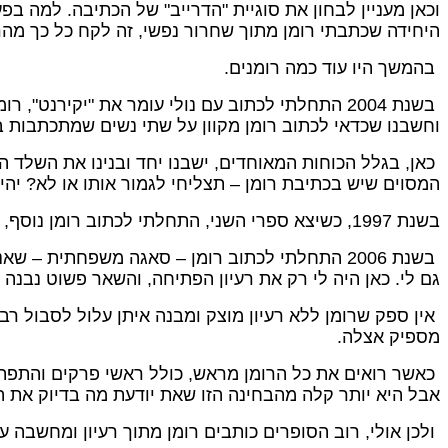
וכאן מעניין לבחון את סוגיית "הדרייב" של הכתיבה. למה ב
היחידה שכתבתי רומן מתוך שחרור נפשי, זה לקח כל כך מהר
בהמשך היו עוד כמה רומנים.
וחשבנו שכדאי לכתוב רומן מקוון על שתי נשים שמתכתבות 
כאן, בגלל הכוחות המאוחדים, ישבנו יחד ובנינו את השלד 
המסוים שיש בכתיבת רומן – תצליחי לגמור אותו או לא? יה
בשנת 1997, כשיצא ספרי השני, התחלתי לכתוב רומן נוסף, שגם הוא יצא מתוך רעיון: לכתוב על בחור שנמצא במשבר זהות – רוחני, עדתי ומיני. הרומן הזה עדיין תקוע.
בשנת 2006 התחלתי לכתוב רומן – סאגה משפחתית 
גם לי. כאן היה לי רק את רעיון הפתיחה, והשאר פשוט נבנה 
אין ספק שרומן ללא רעיון מוצק ומבנה איתן עלול לסבול רב
מספיק אצלה.
כאשר רואים את כל הרומן מראש, כולל ראשי פרקים והתפתחות
אבל היא יותר קלה מהבחינה הזו שאת יודעת מה בדיוק את ה
ולכן אולי, רוב הסופרים כותבים רומן מתוך רעיון ומחשבה 