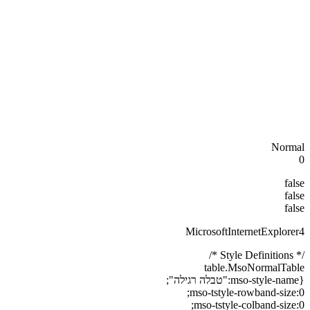
Normal
0
false
false
false
MicrosoftInternetExplorer4
/* Style Definitions */
table.MsoNormalTable
{mso-style-name:"טבלה רגילה";
mso-tstyle-rowband-size:0;
mso-tstyle-colband-size:0;