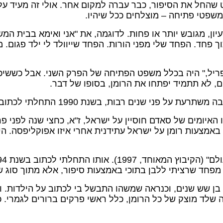
 שהחל את הסיפור, כבר עברה למקום אחר. אולי זה מעיד ע
שפטי פתיחה – מוצלחים ככל שיהיו.
ון, מגובש יותר או פחות. לדוגמה, את "אני ואימא בבית המש
לתי לכתוב (בשנת 1988), התחלתי מתוך פחד. הפחד שלי מפני הורות. הפחד שייוול
פריל," היה בכלל משפט הפתיחה של הפרק השני. אבל כששיכ
 לא תתמיד יפתחו את הרומן, בסופו של דבר.
199 התחלתי לכתוב את "סוף סוף רומן" שיצא בחרגול ב-2000.
עיון שעלה בי בקיץ של שנת 90, כשהתחילו האיומים של סאדם חוסיין על ישראל, ז
צעות רומן על ישראל עתידנית אחרי איזו אפוקליפסה. היה ל
בע מפחד שרציתי ללבן בתוכי באמצעות סיפור, אלא מתוך סוג 
לד מוצק של כל הרומן, כלל ראשי פרקים ברורים לגמרי. כנ