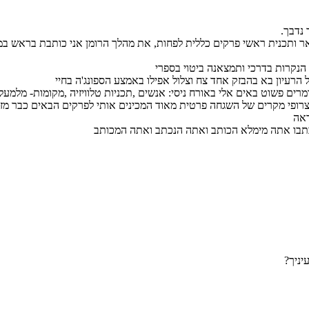
 נדבך.
תאר ותכנית ראשי פרקים כללית לפחות, את מהלך הרומן אני כותבת בראש במ
 הנקרות בדרכי ותמצאנה ביטוי בספרי
רעיון בא בהבזק אחד צח וצלול אפילו באמצע הספונג'ה בחיי
מרים פשוט באים אלי באורח ניסי: אנשים ,תכניות טלוויזיה ,מקומות- מלמע
 צרופי מקרים של השגחה פרטית מאוד המכינים אותי לפרקים הבאים כבר מזו
ראה
 יכתבו אתה מימלא הכותב ואתה הנכתב ואתה המכותב
יניך?