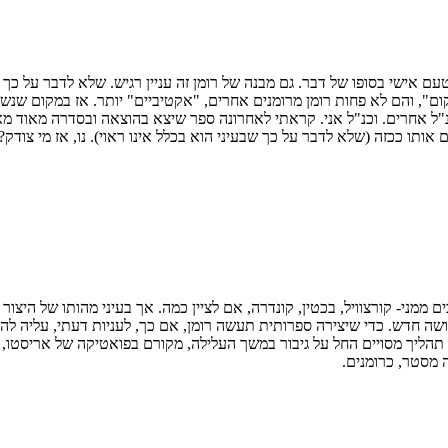
עם אישי בסופו של דבר. גם מבנה של רומן זה עניין רגיש. שלא לדבר על כך
קום", והם לא פחות רומן מרומנים אחרים, "אקטיביים" יותר. אז במקום שנש
 אחרים. וכנ"ל אני. קראתי לאחרונה ספר שיצא בהוצאה ובסדרה מאוד מאוד
ותו ככזה (שלא לדבר על כך שבעיני הוא בכלל אינו ראוי). נו, אז מי צודק
ים ממני- קורצוויל, בכטין, קונדרה, אם לציין כמה. אך בעיני מהותו של היצו
תהליך מסויים החל על גיבור במשך העלילה, מקורם בפואטיקה של אריסטו, 
 מסטר, כרומנים.