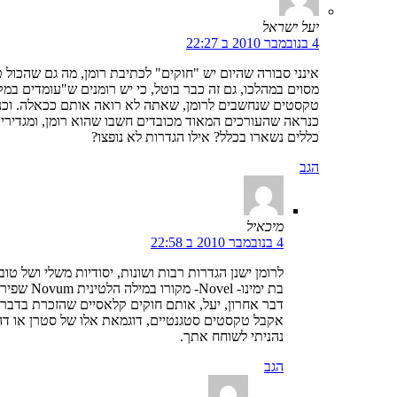
יעל ישראל
4 בנובמבר 2010 ב 22:27
אינני סבורה שהיום יש "חוקים" לכתיבת רומן, מה גם שהכול ט
מסוים במהלכו, גם זה כבר בוטל, כי יש רומנים ש"עומדים במ
טקסטים שנחשבים לרומן, שאתה לא רואה אותם ככאלה. וכנ"ל
כנראה שהעורכים המאוד מכובדים חשבו שהוא רומן, ומגדירים א
כללים נשארו בכלל? אילו הגדרות לא נופצו?
הגב
מיכאיל
4 בנובמבר 2010 ב 22:58
לרומן ישנן הגדרות רבות ושונות, יסודיות משלי ושל טוב
בת ימינו- Novel- מקורו במילה הלטינית Novum שפירושה חדש. כדי שיצירה ספרותית תעשה רומן, אם כך, לעניות דעתי, עליה להיות בהכרח חדשנית, או בעלת איזושהי תכונה או סגולה חדשנית.
דבר אחרון, יעל, אותם חוקים קלאסיים שהזכרת בדבר 
אקבל טקסטים סטגנטיים, דוגמאת אלו של סטרן או דה
נהניתי לשוחח אתך.
הגב