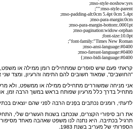
mso-style-noshow:yes;
mso-style-parent:"";
mso-padding-alt:0cm 5.4pt 0cm 5.4pt;
mso-para-margin:0cm;
mso-para-margin-bottom:.0001pt;
mso-pagination:widow-orphan;
font-size:10.0pt;
font-family:"Times New Roman";
mso-ansi-language:#0400;
mso-fareast-language:#0400;
mso-bidi-language:#0400;}
קראתי פעם שיש סופרים שמתחילים רומן ממילה או משפט, ויש
"החושבים", שמאוד חשובים להם התימה והרעיון, ומצד שני
אני מניחה שמשוררים מתחילים ממילה או ממשפט, ולא מרעי
מתחיל בדרך כלל מרעיון שפותח בראש במשך הרבה זמן, או 
לדעתי, רומנים נכתבים בפְנים הרבה לפני שהם יוצאים בכתיב
את רוב סיפורי הקצרים, שנכתבו בשנות העשרים שלי, התחלת
תרגיל בכתיבה. היא נתנה לנו משפט שאהבה מאחד מסיפורי 
הספרותי של מעריב בשנת 1983.