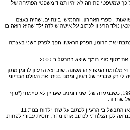
ל כך שמשפטי פתיחה לא יהיו תמיד משפטי הפתיחה של
וגעות", ספרי האחרון, והחמישי בינתיים, שהיה בעצם
ד לי ילד פגום. מכאן נולד הרעיון לכתוב על אישה שילדה ילד שהיא רואה בו
תבתי את הרומן, הפרק הראשון הפך לפרק השני בעצתה
"א, כחצי שנה לפני פרוץ מלחמת המפרץ הראשונה. שוב יצא הרעיון לרומן מתוך
י רק שבריר של רעיון, וממנו בניתי את העולם הבדיוני
רק רומן אחד שלי נכתב בשנה, והוא "רואות מכאן את כל העולם" (הקיבוץ המאוחד, 1997). אותו התחלתי לכתוב בשנת 1994, כשבמגירה שלי שני רומנים שעדיין לא סיימתי ("סוף
של שחרור.
הייתי אז כמה חודשים אחרי שסיימתי טיפול פסיכולוגי ארוך בן שש שנים, וכנראה שמשהו התבשל בי לכתוב על הילדות. ואז התבשל בי הרעיון לכתוב על שתי ילדות בנות 11
ראה לכן הצלחתי לכתוב אותו מהר, יחסית עבורי לפחות,