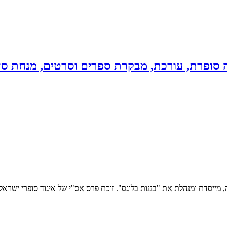
סופרת, עורכת, מבקרת ספרים וסרטים, מנחת סדנ
"בננות בלוגס". זוכת פרס אס"י של איגוד סופרי ישראל לשנת 2009 על הרומן "אני ואימא בבית ה