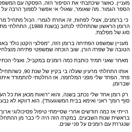
מעניין. כאשר שיכתבתי את הסיפור הזה, הפִסקה עם המשפט
הספר הגמור. מה שאומר, שאולי אי אפשר לסמוך הרבה על מ
כי ברומנים, אצלי לפחות, זה אחרת לגמרי. הכול מתחיל מרעי
הרומן הראשון שהתח
סוג של מפלצת.
מעניין שמשפט הפתיחה ברומן הזה, "מפלצי הקטן נולד בא
הטובה של שפרה הורן. שוב הוכחה שמשפטי פתיחה מוצלחים,
מאחר שאני תמיד כותבת כמה רומנים במקביל, ואצלי הכתיבה משתרעת על פני שנים רבות, בשנת 0
אותו התחלתי מר
פחד. הפחד שלי מפני המלחמה. אז החלטתי להתמודד איתו באמ
שברומן.
סוף רומן" ו"אני ואימא בבית המשוגעות"). הוא דווקא לא נ
בראשית שנות השבעים. במקרה הזה היה לי כבר מן ההתחלה ש
שנגררת עם רומנים על פני שנים.