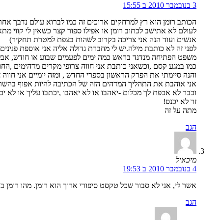
3 בנובמבר 2010 ב 15:55
הכותב רומן הוא רץ למרחקים ארוכים זה כמו לברוא עולם נדבך אחר
לעולם לא אתישב לכתוב רומן או אפילו ספור קצר כשאין לי קווי מ
אנשים ועוד הנה אני צריכה בקרוב לשהות בצפת למטרת תחקיר)
לפני זה לא כותבת מילה.יש לי מחברת גדולה אליה אני אוספת פנינים
משפט הפתיחה מנדנד בראש כמה ימים לפעמים שבוע או חודש, אבל ה
כמו במגע קסם ,וכשאני כותבת אני חווה צרופי מקרים מדהימים ,החו
והנה סיימתי את הפרק הראשון בספרי החדש , ומזה יומיים אני חווה
אני אוהבת את התהליך המדהים הזה של הכתיבה להיות אפוף בהש
וכבר לא אכפת לך מכלום -יאהבו או לא יאהבו ,יכתבו עליך או לא
זר לא יכנס!
מתה על זה
הגב
מיכאיל
4 בנובמבר 2010 ב 19:53
אשר לי, אני לא סבור שכל טקסט סיפורי ארוך הוא רומן. מהו רומן בע
הגב