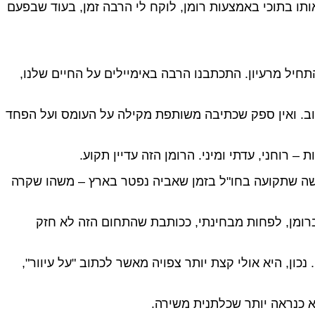
ותו בתוכי באמצעות רומן, לוקח לי הרבה זמן, בעוד שבפעם
מר את "יקירנט", רומן הרשת שהתפרסם בווינט בהמשכים ב-2007. גם כאן הכול התחיל מרעיון. התכתבנו הרבה באימיילים על החיים שלנו,
תוב. ואין ספק שכתיבה משותפת מקילה על העומס ועל הפחד
על אישה שתקועה בחו"ל בזמן שאביה נפטר בארץ – משהו שקרה
ברומן, לפחות מבחינתי, ככותבת שהתחום הזה לא חזק
ן, היא אולי קצת יותר צפויה מאשר לכתוב "על עיוור",
א כנראה יותר שכלתנית משירה.