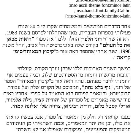
mso-ascii-theme-font:minor-latin;
mso-hansi-font-family:Calibri;
mso-hansi-theme-font:minor-latin;}
אחד הדברים המרגשים והמשמחים שקרו לי ב-30 שנות
פעילותי בספרות העברית, מאז שהתחלתי לפרסם בשנת 1983,
הוא זה ש
ד"ר רוני הלפרן
החלה ללמד את ספרי
"רואות מכאן
את כל העולם"
בקורס שלה באוניברסיטת תל אביב, החל משנת
1998, שנה אחרי שהספר ראה אור ב"
קיבוץ המאוחד/סימן
קריאה".
במשך השנים הארוכות הללו שבהן נערך הקורס, קיבלתי
תגובות מרגשות וחמות מן הסטודנטים שלה, וכמה פעמים אף
הוזמנתי לדבר בפניהם. עתה ראה אור ב"קיבוץ המאוחד" הספר
של רוני, "
גוף בלא נחת",
המבוסס על הקורס שלה ועל עבודת
הדוקטורט, והמאמר הפותח הוא המאמר על ספרי. אחריו באים
עוד שישה מאמרים על ספריהן של
יהודית קציר, גילה אלמגור,
אורלי קסטל בלום, דורית רביניאן, צרויה שלו ואלונה קמחי
.
בעבר קראתי רק חלק מן המאמר על ספרי, אבל עכשיו קראתי
את כולו, וכן את יתר המאמרים, וכמה השתאיתי מן הניתוחים
המעמיקים והמעניינים, ומנקודות שאפילו אני לא חשבתי