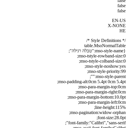
false
false
false
EN-US
X-NONE
HE
/* Style Definitions */
table.MsoNormalTable
{mso-style-name:"טבלה רגילה";
mso-tstyle-rowband-size:0;
mso-tstyle-colband-size:0;
mso-style-noshow:yes;
mso-style-priority:99;
mso-style-parent:"";
mso-padding-alt:0cm 5.4pt 0cm 5.4pt;
mso-para-margin-top:0cm;
mso-para-margin-right:0cm;
mso-para-margin-bottom:10.0pt;
mso-para-margin-left:0cm;
line-height:115%;
mso-pagination:widow-orphan;
font-size:28.0pt;
font-family:"Calibri","sans-serif";
mso-ascii-font-family:Calibri;