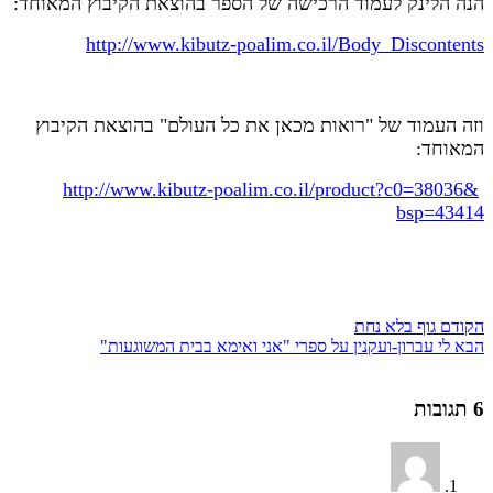
הנה הלינק לעמוד הרכישה של הספר בהוצאת הקיבוץ המאוחד:
http://www.kibutz-poalim.co.il/Body_Discontents
וזה העמוד של "רואות מכאן את כל העולם" בהוצאת הקיבוץ
המאוחד:
http://www.kibutz-poalim.co.il/product?c0=38036&
bsp=43414
הקודם
גוף בלא נחת
הבא
לי עברון-ועקנין על ספרי "אני ואימא בבית המשוגעות"
6 תגובות