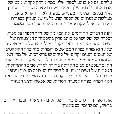
עליהם, גם לא בנוגע לספרי שלי. כמה מרתק לקרוא מבט של
אדם אחר על ספר שלך, ולא בביקורת קצרה ושטחית בעיתון,
אלא במאמר מלומד ומעמיק. עכשיו, לאחר הקריאה, אני
ממליצה שבעתיים על הספר הזה. כל מי שמתעניין בספרות
ומגדר, כדאי לו לקרוא אותו. ערכה את הספר
תמר משמר.
והנה הדברים החותמים את המאמר של
ד"ר הלפרן
על ספרי:
"ספרה של
יעל ישראל
כותב פרק בהיסטוריה המצונזרת של
נשים. הוא מאיר אותו באור יקרות מבלי להיכשל ברומנטיזציה
שלו. הוא מזהה בפרק המטושטש והמחוק מהזיכרון הקולקטיבי
של הנשים רגעים יקרים של סירוב לפטריארכיה, של מרי ושל
חלומות שמתרוממים מעל למגבלות ולתנאי המקום והזמן.
אבל
הוא מתעכב גם סביב הקריסה בחזרה לסדר, סביב ההתרחקות
האלימה של נשים זו מזו, ועל הפרידה העצובה מעצמן ומגופן
שנכפת לתוך אידיאות של תקניות. כך הוא מציע לנו לזהות את
הגוף הפרוץ כפתח למערה הסודית של אפשרויותינו הגנוזות
."
את הספר ניתן לרכוש באתר של הקיבוץ המאוחד ובעוד אתרים
ברשת, וגם להזמין בסטימצקי.