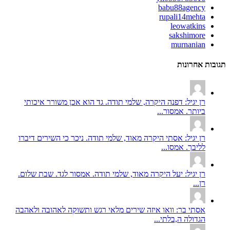
babu88agency
rupali14mehta
leowatkins
sakshimore
murnanian
תגובות אחרונות
רן יגיל: דפנה היקרה, שלמי תודה. גד הוא אכן משורר איכותי
ביותר. אמסור...
רן יגיל: אסתי היקרה מאוד, שלמי תודה. ניכר כי השירים דיברו
לליבך. אמסו...
רן יגיל: יעל היקרה מאוד, שלמי תודה. אמסור לגד. שבת שלום.
רן...
אסתי בר: וואו איזה שירים מלאי רגש ותשוקה לאהובה ולאהבה
הגדולה ה,בלתי...