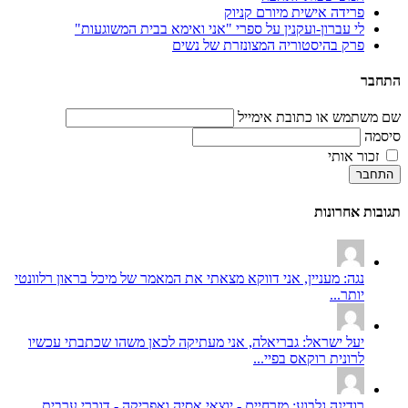
פרידה אישית מיורם קניוק
לי עברון-ועקנין על ספרי "אני ואימא בבית המשוגעות"
פרק בהיסטוריה המצונזרת של נשים
התחבר
שם משתמש או כתובת אימייל
סיסמה
זכור אותי
התחבר
תגובות אחרונות
נגה: מעניין, אני דווקא מצאתי את המאמר של מיכל בראון רלוונטי
יותר...
יעל ישראל: גבריאלה, אני מעתיקה לכאן משהו שכתבתי עכשיו
לרונית רוקאס בפיי...
רודינה גלבוע: מזרחיים - יוצאי אסיה ואפריקה - דוברי ערבית