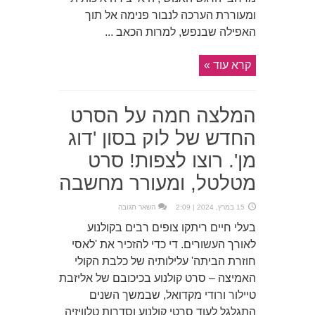
ומעוררת הערכה לנבור פנימה אל תוך
האפילה שבנפש, למרות הכאב ...
קרא עוד »
המלצה חמה על הסרט
החדש של לוק בסון 'דוג
מן'. רוצו לצפות! סרט
מטלטל, ומעורר מחשבה
15 במרץ, 2024 | 2:09
השאר תגובה
בעלי חיים ריתקו צופים רבים בקולנוע
לאורך העשורים. די כדי להזכיר את 'לאסי
חוזרת הביתה' עלילותיה של כלבת הקולי
האמיצה – סרט קולנוע בכיכובם של אליזבת
טיילור ורודי מקדואל, שבמשך השנים
התגלגל לעוד סרטי קולנוע וסדרות טלוויזיה