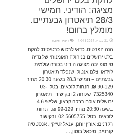
להקת בלט ירושלים
מציגה: הודיני. חמישי
28/3 תיאטרון גבעתיים.
מומלץ בחום!
21 במרץ, 2024 | 4:04
השאר תגובה
הנה הפרטים. כדאי לרכוש כרטיסים: להקת
בלט ירושלים בניהולה האומנותי של נדיה
טיימופייבה מציגה הודיני בכורה עולמית
לוידאו צלם אנטולי שנפלד תיאטרון
גבעתיים – חמישי 28.3 בשעה 20:30 מחיר
90-129 ₪. הנחות לזכאים. בטל. 03-
7325340 שלוחה 2 ובקישור תיאטרון
ירושלים אולם רבקה קראון, שלישי 4.6
בשעה 20:30 מחיר 99-129 ₪. הנחות
לזכאים. בטל. 02-5605755 ובקישור
רקדנים: אורין יוחנן, ענאל זטייקין, אנסטסיה
קורנייב, מיכאל בוטון, ...