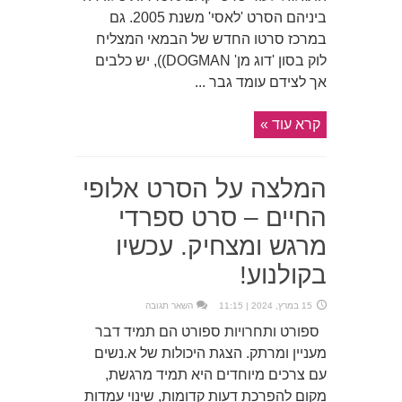
ביניהם הסרט 'לאסי' משנת 2005. גם
במרכז סרטו החדש של הבמאי המצליח
לוק בסון 'דוג מן' DOGMAN)), יש כלבים
אך לצידם עומד גבר ...
קרא עוד »
המלצה על הסרט אלופי
החיים – סרט ספרדי
מרגש ומצחיק. עכשיו
בקולנוע!
15 במרץ, 2024 | 11:15
השאר תגובה
ספורט ותחרויות ספורט הם תמיד דבר
מעניין ומרתק. הצגת היכולות של א.נשים
עם צרכים מיוחדים היא תמיד מרגשת,
מקום להפרכת דעות קדומות, שינוי עמדות