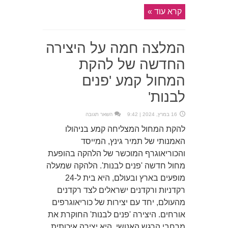
קרא עוד »
המלצה חמה על היצירה
החדשה של להקת
המחול קמע 'פנים
לבנות'
16 במרץ, 2024 | 9:42
השאר תגובה
להקת המחול המצליחה קמע בניהולו
האמנותי של תמיר גינץ, המייסד
והכוריאוגרף המוכשר של הלהקה בהופעת
מחול חדשה 'פנים לבנות'. הלהקה שמעלה
מופעים בארץ ובעולם, היא בית ל-24
רקדניות ורקדנים ישראלים לצד רקדנים
מהעולם, יחד עם יצירות של כוריאוגרפים
אורחים. היצירה 'פנים לבנות' החוקרת את
מרחבי הרגש האנושי, היא יצירה איכותית