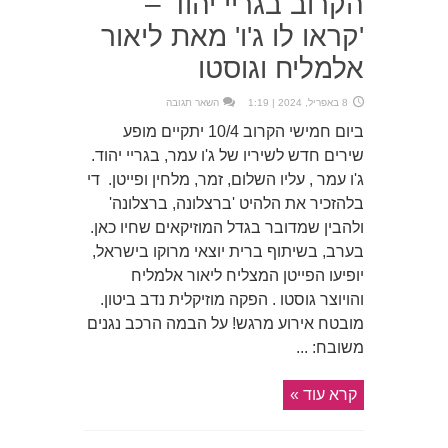
הקרוב בגריי יהוד –
'קראו לו ג'ו' מאת ליאור
אלמליח וגוסטו
8 באפריל, 2024 | 1:19
השאר תגובה
ביום חמישי הקרוב 10/4 יתקיים מופע
שירים חדש לשיריו של ג'ו עמר, בגריי יהוד.
ג'ו עמר , עליו השלום, זמר, מלחין ופייטן. די
בלהזכיר את הלהיט 'ברצלונה, ברצלונה'
ולהבין שמדובר בגדל המוזיקאים שחיו כאן.
בערב, בשיתוף ברית יוצאי מרוקו בישראל,
יופיעו הפייטן המצליח ליאור אלמליח
והויוצר גוסטו . הפקה מוזיקלית נדב ביטון.
מובטח אירוע מרגש! על הבמה הרכב נגנים
משובח: ...
קרא עוד »