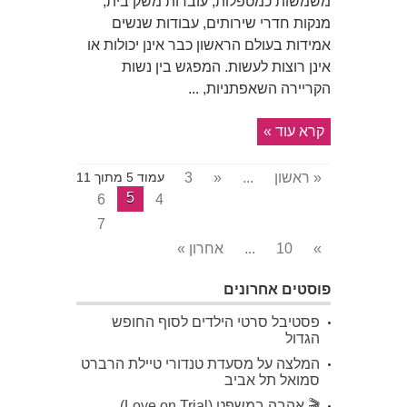
משמשות כמטפלות, עובדות משק בית,
מנקות חדרי שירותים, עבודות שנשים
אמידות בעולם הראשון כבר אינן יכולות או
אינן רוצות לעשות. המפגש בין נשות
הקריירה השאפתניות, ...
קרא עוד »
« ראשון
...
«
3
עמוד 5 מתוך 11
5
6
4
7
»
10
...
אחרון »
פוסטים אחרונים
פסטיבל סרטי הילדים לסוף החופש
הגדול
המלצה על מסעדת טנדורי טיילת הרברט
סמואל תל אביב
🎬 אהבה במשפט (Love on Trial)