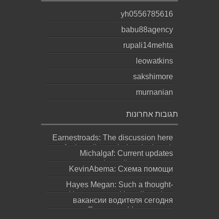
yh0556785616
babu88agency
rupali14mehta
leowatkins
sakshimore
murnanian
תגובות אחרונות
Earnestroads: The discussion here
feels well-rounded and relaxed,
Michalgaf: Current updates
which ma...
https://sapreqot.com...
KevinAbema: Схема помощи
зависит от состояния, стажа
Hayes Megan: Such a thought-
употребления, проти...
provoking statement! It really makes
вакансии водителя сегодня
you ques...
москва: Переезд в Москву ради