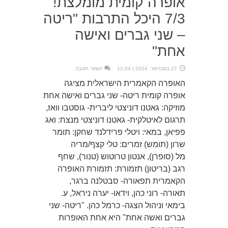
אופרה קומית מומלצת!
7/3 היכל התרבות "ריטה
– שני גברים ואישה
אחת"
27 בפברואר, 2024 | 12:04
השאר תגובה
האופרה הקאמרית הישראלית מציגה
אופרה קומית ריטה- שני גברים ואישה אחת
מוזיקה: גאטנו דוניצטי ליברית- גוסטבו וואז,
תרגום לאיטלקית- גאטנו דוניצטי מנצח: ואג
פפיאן, במאי: ויטלי פרידלנד שחקן: תומר
שרון (תומש) זמרים: טלי קצף/מריה
מל (סופרן), אנטון טרוטוש (טנור), שחף
רגב (בריטון) תזמורת: תזמורת האופרה
הקאמרית תפאורה- סבטלנה ברגר,
תאורה- רוני כהן, וידאו- יערה ניראל, ע.
בימאי וניהול הצגה- כרמל כהן. "ריטה- שני
גברים ואשה אחת" היא אחת האופרות