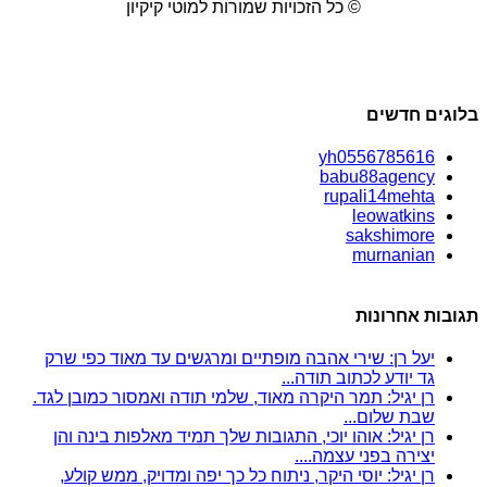
© כל הזכויות שמורות למוטי קיקיון
בלוגים חדשים
yh0556785616
babu88agency
rupali14mehta
leowatkins
sakshimore
murnanian
תגובות אחרונות
יעל רן: שירי אהבה מופתיים ומרגשים עד מאוד כפי שרק
גד יודע לכתוב תודה...
רן יגיל: תמר היקרה מאוד, שלמי תודה ואמסור כמובן לגד.
שבת שלום...
רן יגיל: אוהו יוכי, התגובות שלך תמיד מאלפות בינה והן
יצירה בפני עצמה....
רן יגיל: יוסי היקר, ניתוח כל כך יפה ומדויק, ממש קולע,