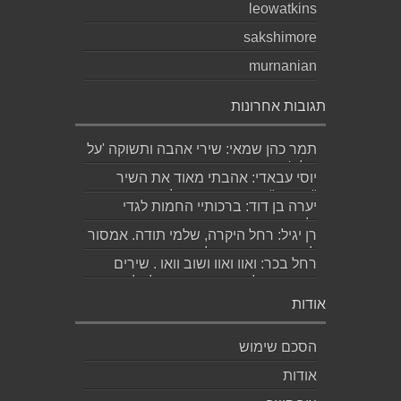
leowatkins
sakshimore
murnanian
תגובות אחרונות
תמר כהן שמאי: שירי אהבה ותשוקה 'על
מלא' , יפהפיים אהבתי במיוחד את
יוסי עבאדי: אהבתי מאוד את השיר
'סחף' תו...
"השקה". יש בו פיכחון של אדם המביט
יערה בן דוד: ברכותיי החמות לגדי
בזמן שח...
ולאהובה האהובה המעוטרת בזר שירים
רן יגיל: רחל היקרה, שלמי תודה. אמסור
יפה ומרג...
לגד היקר. שבת שלום. רן...
רחל בכר: ואוו ואוו ושוב וואו . שירים
מרחיבים לב ותקווה, בנויים לתלפיו...
אודות
הסכם שימוש
אודות