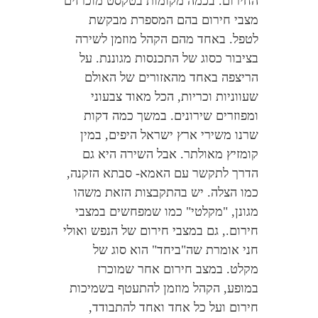
החירום. בכמה מקומות בטקסט מוכרזים
מצבי חירום בהם המספרת מבקשת
לטפל. באחד מהם הקהל מוזמן לשירה
בציבור כסוג של התכנסות מגוננת. על
הריצפה באחד מהאזורים של האולם
שעווניות וכריות, הכל מאוד צבעוני
ומפוזרים שירונים. במשך כמה דקות
שרנו משירי ארץ ישראל היפים, במין
קומזיץ מאולתר. אבל השירה היא גם
הדרך לתקשר עם האמא- סבתא הזקנה,
כמו הצלה. יש בהתקבצות הזאת משהו
מגונן, "מקלטי" כמו שמפחשים במצבי
חירום., גם במצבי חירום של הנפש ואולי
חני אומרת שה"ביחד" הוא סוג של
מקלט. במצב חירום אחר שמוכרז
במופע, הקהל מוזמן להתעטף בשמיכות
חירום ועל כל אחד ואחד להתבודד,