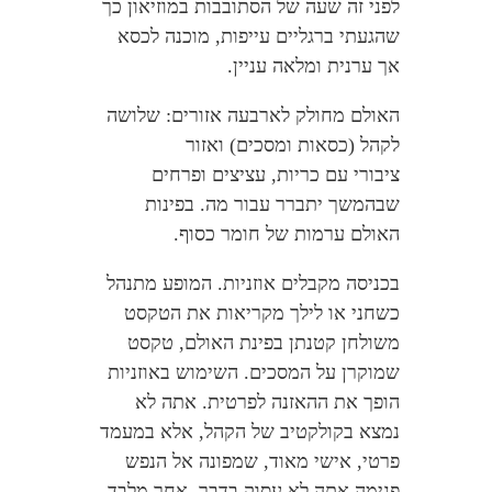
לפני זה שעה של הסתובבות במוזיאון כך
שהגעתי ברגליים עייפות, מוכנה לכסא
אך ערנית ומלאה עניין.
האולם מחולק לארבעה אזורים: שלושה
לקהל (כסאות ומסכים) ואזור
ציבורי עם כריות, עציצים ופרחים
שבהמשך יתברר עבור מה. בפינות
האולם ערמות של חומר כסוף.
בכניסה מקבלים אוזניות. המופע מתנהל
כשחני או לילך מקריאות את הטקסט
משולחן קטנתן בפינת האולם, טקסט
שמוקרן על המסכים. השימוש באוזניות
הופך את ההאזנה לפרטית. אתה לא
נמצא בקולקטיב של הקהל, אלא במעמד
פרטי, אישי מאוד, שמפונה אל הנפש
פנימה.אתה לא עסוק בדבר אחר מלבד