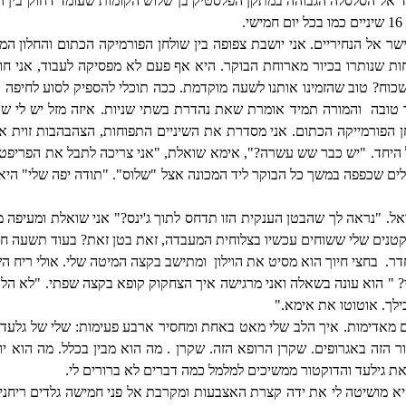
היד אל הסלסלה הגבוהה במתקן הפלסטיק בן שלוש הקומות שעומד דחוק בין ה
אל הנחיריים. אני יושבת צפופה בין שולחן הפורמיקה הכתום והחלון המ
ות שנותרו בכיור מארוחת הבוקר. היא אף פעם לא מפסיקה לעבוד, אני חו
לשכוח? טוב שהזמינו אותנו לשעה מוקדמת. ככה תוכלי להספיק לסוע לחיפה 
ך טובה
והמורה תמיד אומרת שאת נהדרת בשתי שניות. איזה מזל יש לי ש
 הפורמייקה הכתום. אני מסדרת את השיניים התפוחות, הצהבהבות זוית אל 
היחד. "יש כבר שש עשרה?", אימא שואלת, "אני צריכה לתבל את הפריפטורה
ם שכפפה במשך כל הבוקר ליד המכונה אצל "שלוס". "תודה יפה שלי" היא 
אל. "נראה לך שהבטן הענקית הזו תדחס לתוך ג'ינס?" אני שואלת ומעיפה 
נים שלי ששוחים עכשיו בצלוחית המעבדה, זאת בטן זאת? בעוד תשעה חודשי
דר.
בחצי חיוך הוא מסיט את הוילון
ומתישב בקצה המיטה שלי. אולי ריח הש
? " הוא עונה בשאלה ואני מרגישה איך הצחקוק קופא בקצה שפתי. "לא הלך 
ילך. אוטוטו את אימא."
ים מאדימות. איך הלב שלי מאט באחת ומחסיר ארבע פעימות: שלי של גלעד ו
 הזה באגרופים. שקרן הרופא הזה. שקרן . מה הוא מבין בכלל. מה הוא יו
ת גילעד והדוקטור ממשיכים למלמל כמה דברים לא ברורים לי.
יא מושיטה לי את ידה קצרת האצבעות ומקרבת אל פני חמישה גלדים ריחניים