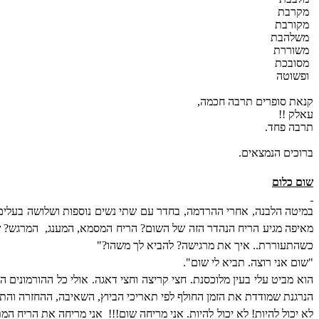
מקרבת
מקורבת
משלהבת
משוררת
מסובכת
ופשוטה
קנאת סופרים תרבה חכמה,
עאלק !!
תרבה פחד.
ברוכים הנמצאים.
שום כלום
במיטה הלבנה, אחרי ההרדמה, בחדר עם שתי נשים נוספות ושלושה בעלים ר
מאיפה מגיע הריח הנהדר הזה של השום? הריח המסמא, המענג,
המרגש? ש
כשהתעוררת.. איך את מרגישה? להביא לך משהו?"
"שום אני רוצה. תביא לי שום".
הוא מביט עלי בעין מלוכסנת. חצי קריצה וחצי דאגה. אולי כל ההורמוני
הנרגנת שמודדת את הזמן החולף לפי תאריכי הביוץ, השאיבה, ההחזרה והת
לא יכול להיות! לא יכול להיות. אני מריחה שום!!!
אני מריחה את הריח המתו