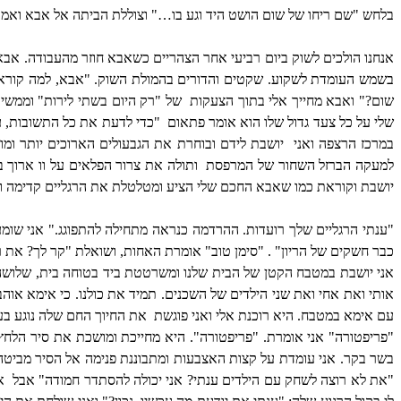
בלחש "שם ריחו של שום הושט היד וגע בו…" וצוללת הביתה אל אבא וא
אנחנו הולכים לשוק ביום רביעי אחר הצהריים כשאבא חוזר מהעבודה. אבא 
בשמש העומדת לשקוע. שקטים והדורים בהמולת השוק. "אבא, למה קוראים
שום?" ואבא מחייך אלי בתוך הצעקות
של "רק היום בשתי לירות" וממשיך
שלי על כל צעד גדול שלו הוא אומר פתאום
"כדי לדעת את כל התשובות, ענ
במרכז הרצפה ואני
יושבת לידם ובוחרת את הגבעולים הארוכים יותר ומו
למעקה הברזל השחור של המרפסת
ותולה את צרור הפלאים על וו ארוך 
יושבת וקוראת כמו שאבא החכם שלי הציע ומטלטלת את הרגליים קדימה וא
"ענתי הרגליים שלך רועדות. ההרדמה כנראה מתחילה להתפוגג." אני שו
כבר חשקים של הריון" . "סימן טוב" אומרת האחות, ושואלת "קר לך? את 
אני יושבת במטבח הקטן של הבית שלנו ומשרטטת ביד בטוחה בית, שלושה 
אותי ואת אחי ואת שני הילדים של השכנים. תמיד את כולנו. כי אימא אוהב
עם אימא במטבח. היא רוכנת אלי ואני פוגשת
את החיוך החם שלה נוגע בעי
"פריפטורה" אני אומרת. "פריפטורה". היא מחייכת ומושכת את סיר הלחץ
בשר בקר. אני עומדת על קצות האצבעות ומתבוננת פנימה אל הסיר מביטה
"את לא רוצה לשחק עם הילדים ענתי? אני יכולה להסתדר חמודה" אבל
א