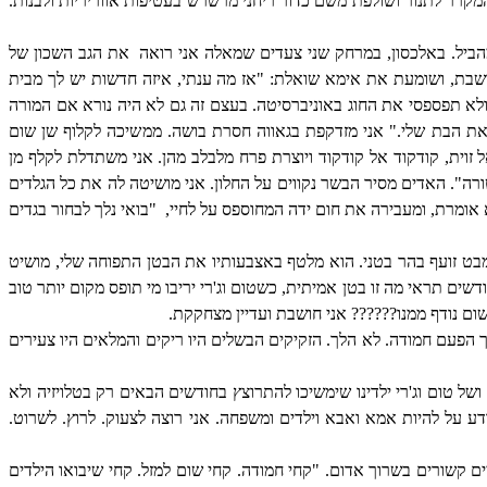
מקרר לתנור ושולפת משם כדור ריחני מרשרש בעטיפות אווריריות ולבנות.
הביל. באלכסון, במרחק שני צעדים שמאלה אני רואה
את הגב השכון של
שבת, ושומעת את אימא שואלת: "אז מה ענתי, איזה חדשות יש לך מבית
ולא תפספסי את החוג באוניברסיטה. בעצם זה גם לא היה נורא אם המורה
את הבת שלי." אני מזדקפת בגאווה חסרת בושה. ממשיכה לקלוף שן שום
זוית, קודקוד אל קודקוד ויוצרת פרח מלבלב מהן. אני משתדלת לקלף מן
". האדים מסיר הבשר נקווים על החלון. אני מושיטה לה את כל הגלדים
אומרת, ומעבירה את חום ידה המחוספס על לחיי,
"בואי נלך לבחור בגדים
מבט זועף בהר בטני. הוא מלטף באצבעותיו את הבטן התפוחה שלי, מושיט
ם תראי מה זו בטן אמיתית, כשטום וג'רי יריבו מי תופס מקום יותר טוב
ום נודף ממנו?????? אני חושבת ועדיין מצחקקת.
הפעם חמודה. לא הלך. הזקיקים הבשלים היו ריקים והמלאים היו צעירים
של טום וג'רי ילדינו שימשיכו להתרוצץ בחודשים הבאים רק בטלויזיה ולא
דע על להיות אמא ואבא וילדים ומשפחה. אני רוצה לצעוק. לרוץ. לשרוט.
 קשורים בשרוך אדום. "קחי חמודה. קחי שום למזל. קחי שיבואו הילדים