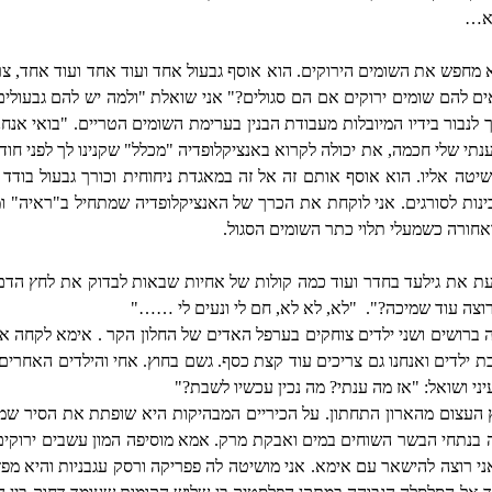
מא…
מחפש את השומים הירוקים. הוא אוסף גבעול אחד ועוד אחד ועוד אחד, צרור 
 להם שומים ירוקים אם הם סגולים?" אני שואלת "ולמה יש להם גבעולים
 לנבור בידיו המיובלות מעבודת הבנין בערימת השומים הטריים. "בואי אנחנ
תי שלי חכמה, את יכולה לקרוא באנציקלופדיה "מכלל" שקנינו לך לפני חוד
שיטה אליו. הוא אוסף אותם זה אל זה במאגדת ניחוחית וכורך גבעול בוד
בינות לסורגים. אני לוקחת את הכרך של האנציקלופדיה שמתחיל ב"ראיה" 
חורה כשמעלי תלוי כתר השומים הסגול.
מעת את גילעד בחדר ועוד כמה קולות של אחיות שבאות לבדוק את לחץ הד
רוצה עוד שמיכה?".
"לא, לא לא, חם לי ונעים לי ……"
ברושים ושני ילדים צוחקים בערפל האדים של החלון הקר . אימא לקחה או
ת ילדים ואנחנו גם צריכים עוד קצת כסף. גשם בחוץ. אחי והילדים האחרים
ני ושואל: "אז מה ענתי? מה נכין עכשיו לשבת?"
 העצום מהארון התחתון. על הכיריים המבהיקות היא שופתת את הסיר שמיל
 בנתחי הבשר השוחים במים ואבקת מרק. אמא מוסיפה המון עשבים ירוקים 
ני רוצה להישאר עם אימא. אני מושיטה לה פפריקה ורסק עגבניות והיא מפזר