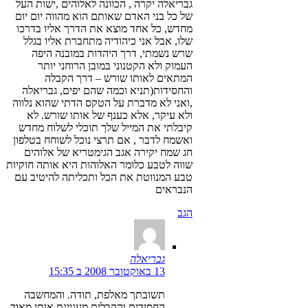
גבריאלה יקרה , הכוונה לאלוהים ,ישות העל
של כל בני האדם שאותם הוא מהווה יום יום
מחדש, כל אחד מוצא את הדרך אליו בדרכו
שלו, אבל אני כיהודיה מתחברת אליו בגלל
שרש נשמתי, דרך היהדות במובנה היפה
העמוק ולא הקטנוני במובן הרוחני יותר
המתאים לאותו שורש – דרך הקבלה
והחסידות(תניא וכמה שהם יפים, גבריאלה
,ואני לא מדברת על הטקס הדתי שהוא נלווה
ולא עיקר, אלא כענף של אותו שורש. לא
קיבלתי את המייל שלך תוכלי לשלוח מחדש
ואשמח לדבר , אם תרצי נוכל לשוחח בטלפון
חג שמח יקירה אגב הגימטריא של אלוהים
שווה לטבע כלומר האלוהות היא אותה חוקיות
טבע המנווטת את הכל ותכליתה להיטיב עם
הנבראים
הגב
גבריאלה
13 באוקטובר 2008 ב 15:35
תשובתך מאלפת, תודה. והמחשבה
החסידית והקבלית מעניינת אותי מאוד.