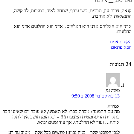
מים זכים, __ אוהבת
קנאה, צרות עין, תככים, קשי עורף, שמחה לאיד, קמצנות, לב קשה,
התנשאות לא אוהבת.
אדני הוא האלהים אדני הוא האלהים. אדני הוא החלונים אדני הוא
החלונים.
הקודם
אמת
הבא
פתאם
24 תגובות
משה גנן
13 באוקטובר 2008 ב 9:59
אמירה,
מה עם התמונה? מכרת כבר? לא תאמיני, לא עובר יום שאינני נזכר
בתקרית הדיפלומטית המצערת!!! – וכל הזמן חושב איך לתקן
אותה… ועוד לא החלטתי. אך עוד זמנים יבואו.
לגבי הפוסט שלך – כמה נכון!!! פוגשים בכל אלה – מטוב עד רע –