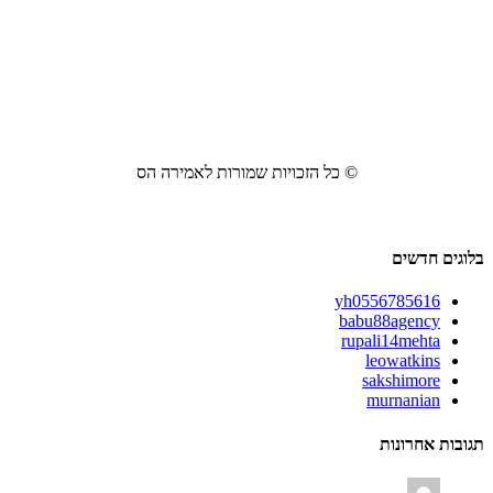
© כל הזכויות שמורות לאמירה הס
בלוגים חדשים
yh0556785616
babu88agency
rupali14mehta
leowatkins
sakshimore
murnanian
תגובות אחרונות