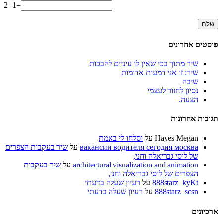
2+1=
פוסטים אחרונים
שיר מתוך בכי שאין לו עיניים להבכות
שיר: זו אני דמעות אדומות
שיבה
נסיון לחזור לעצמי
הצעה.
תגובות אחרונות
Hayes Megan
על
וסלחו לי באמת
вакансии водителя сегодня москва
על
שיר בעקבות הצפרים
של לוסי גבריאלה וחני,
architectural visualization and animation
על
שיר בעקבות
הצפרים של לוסי גבריאלה וחני,
888starz_kyKt
על
רעיון שעלה בדעתי
888starz_scsn
על
רעיון שעלה בדעתי
ארכיונים