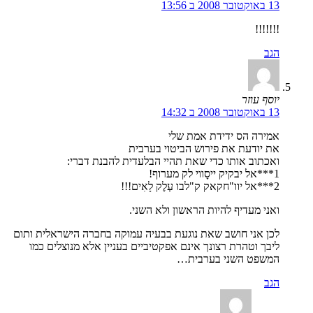
13 באוקטובר 2008 ב 13:56
!!!!!!!
הגב
יוסף עוזר
13 באוקטובר 2008 ב 14:32
אמירה הס ידידת אמת שלי
את יודעת את פירוש הביטוי בערבית
ואכתוב אותו כדי שאת תהיי הבלעדית להבנת דברי:
1***אל יבקיק ייסָווי לק מערוף!
2***אל יוו"חקאק ק"לבו עְלֶק לָאִים!!!
ואני מעדיף להיות הראשון ולא השני.
לכן אני חושב שאת נוגעת בבעיה עמוקה בחברה הישראלית ותום
ליבך וטהרת רצונך אינם אפקטיביים בעניין אלא מנוצלים כמו
המשפט השני בערבית…
הגב