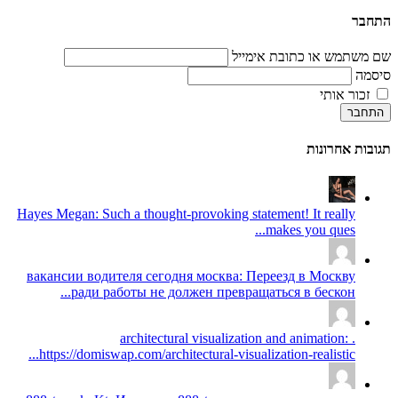
התחבר
שם משתמש או כתובת אימייל
סיסמה
זכור אותי
התחבר
תגובות אחרונות
Hayes Megan: Such a thought-provoking statement! It really
makes you ques...
вакансии водителя сегодня москва: Переезд в Москву
ради работы не должен превращаться в бескон...
architectural visualization and animation: .
https://domiswap.com/architectural-visualization-realistic...