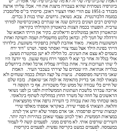
האמת שהביוגרפיה שלי זה לא מה שהביוגרפיה שלי אומרת. יש
ביוגרפיה נשמתית שהיא בעבורה מיצגת את חיי. אבל: עליתי ארצה
מבגדד ב-1951 עם הורי ואחי הצעיר ראובן. סיימתי בי"ס סליגסברג
במגמה הלבורנטית. צבא. נשואין. גרושים. שתי בנות 3 נכדים.
קורסים רבים ושונים ביניהם שנה או שנתיים באוניברסיטה למדתי
ערבית. הופעתי בכמה הצגות בתאטרון הקהילתי בקיראון
ובתאטרון החאן במונולוגים ודיאלוגים. בקיר און הייתי האמא של
ורדהלה של חנוך לוין. ובחאן בלונש מחשמלית ושמה תשוקה ואחת
המשוגעות משאיו. מאוד אוהבת לשחק בתפקידי משוגעת. בילדותי
הייתי בפינת הילד אצל נעמי צורי ואסתר סופר. ושרנו "דוד ירח
בשמים לא עצם את העינים. כל הלילה לא ישן במקטרת מעשן.
אולי בגלל זה אחר כך יצא לי הספר וירח נוטף שגעון. מי יודע? היו
לי שתי תערוכות ציור. אחת בגלריה עמליה ארבל ואחת בירושלים
בגלריה אנתיאה. היו שבחים על יצירתי בעכבר העיר. האמת
שאני מרגישה מפוספסת. נגיעות על קצה המזלג בכמה שטחים ולא
מצאתי למה אני בדיוק מתאימה או למה אני שואפת. בזבוז שלם
של חיים בלי עבודה של ממש ובלי משכורות. אף כי תקופה די
ארוכה עבדתי בלשכת העתונות הממשלתית ולפני כן לפני נשואי
הראשונים על חוזה של משרד החוץ במחלקה לשתוף בינלאומי.
מאז שכחתי מה זאת עבודה כי השירה גרפה אותי מהמציאות
והלאה. הוצאתי 6 ספרי שירה. באקראי אספתי מאלפי שירי
קבוצות שירים ופרסמתי. אני אדם מפוזר שלא יודע איך לנהוג
במציאות הממשית. ואיך לכוונן עצמי שאובן בנהירות רבה יותר.
השירים שורפים אותי. לא מרפים ממני. לפעמים קשה לי לעמוד
במעמסה. לפעמים כמעט בקריסה נפשית. לפעמים בקריסות