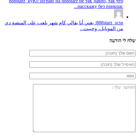
888starz_kyKt: Играю на 888starz не так давно, так что
расскажу без прикрас...
888starz_scsn: يعني أنا بقالي كام شهر بلعب على المنصة دي
من الموبايل، وحبيت...
שלח לי הודעה