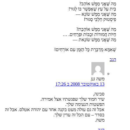
מַה שֶּׁאֲנִי מַמָּשׁ אוֹהֵב?
בַּיִת עַל עֵץ שֶׁאֶפְשָׁר בּוֹ לָגוּר!
מַה שֶּׁאֲנִי מַמָּשׁ שׂוֹנֵא —
פִיסְטוּק חַלַבִּי סָגוּר!
מַה שֶּׁאֲנִי מַמָּשׁ אוֹהֶבֶת?
חַיּוֹת חֲמוּדוֹת וּבֻבּוֹת וּפְרָחִים. …
מַה שֶּׁאֲנִי מַמָּשׁ שׂוֹנֵאת —
שֶׁאִמָּא מְדַבֶּרֶת כָּל הַזְּמַן עִם אוֹרְחִים!
הגב
משה גנן
13 באוקטובר 2008 ב 17:26
סבינה,
שיר חמוד שלך שפגשתיו אצל אמירה.
הפשטות הנעימה שלך.
אבל זה גם עולה מעט בקנה אחד עם יהודה אטלס. אבל זה
בסדר – עם הכל זה עדין שלך.
משה.
הגב