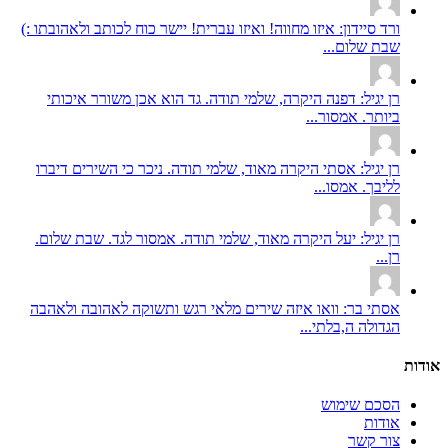
ורד סיידון: איזו מחווה! ואיזו עברית! יישר כוח לכותב ולאהובתו :)
שבת שלום...
רן יגיל: דפנה היקרה, שלמי תודה. גד הוא אכן משורר איכותי
ביותר. אמסור...
רן יגיל: אסתי היקרה מאוד, שלמי תודה. ניכר כי השירים דיברו
לליבך. אמסו...
רן יגיל: יעל היקרה מאוד, שלמי תודה. אמסור לגד. שבת שלום.
רן...
אסתי בר: וואו איזה שירים מלאי רגש ותשוקה לאהובה ולאהבה
הגדולה ה,בלתי...
אודות
הסכם שימוש
אודות
צור קשר