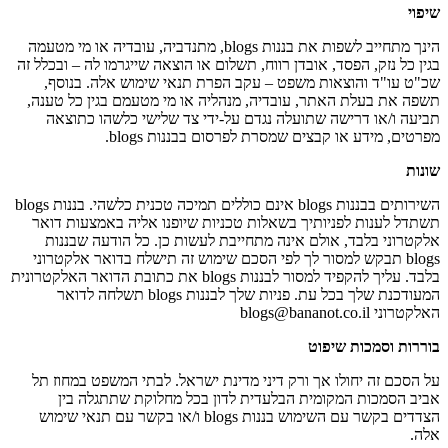
שיפוי
הינך מתחייב לשפות את בננות blogs, מתנדביה, עובדיה או מי מטעמה
בגין כל נזק, הפסד, אובדן רווח, תשלום או הוצאה שייגרמו לה – ובכלל זה
שכ"ט עו"ד והוצאות משפט – עקב הפרת תנאי שימוש אלה. בנוסף,
תשפה את בעלת האתר, עובדיה, מנהליה או מי מטעמם בגין כל טענה,
תביעה ו/או דרישה שתועלה נגדם על-ידי צד שלישי כלשהו כתוצאה
מפרטים, מידע או קבצים שמסרת לפרסום בבננות blogs.
שונות
השירותים בבננות blogs אינם כוללים תמיכה טכנית כלשהי. בננות blogs
תשתדל לענות לפניותיך בשאלות טכניות שיופנו אליה באמצעות דואר
אלקטרוני בלבד, אולם אינה מתחייבת לעשות כן. כל הודעה שבננות
blogs תבקש למסור לך לפי הסכם שימוש זה תישלח בדואר אלקטרוני
בלבד. עליך להקפיד למסור לבננות blogs את כתובת הדואר האלקטרונית
המעודכנת שלך בכל עת. פניות שלך לבננות blogs תשלחה לדואר
האלקטרוני blogs@bananot.co.il
בוררות וסמכות שיפוט
על הסכם זה יחולו אך ורק דיני מדינת ישראל. לבתי המשפט במחוז תל
אביב הסמכות המקומית הבלעדית לדון בכל מחלוקת שתתגלה בין
הצדדים בקשר עם השימוש בננות blogs ו/או בקשר עם תנאי שימוש
אלה.