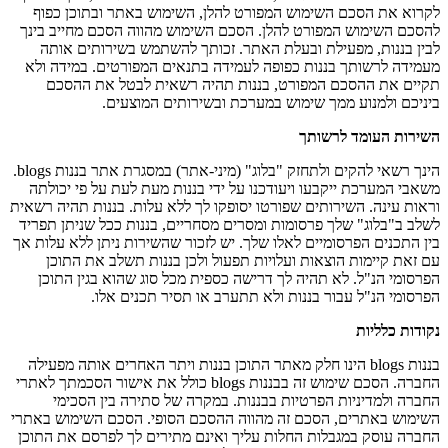
לקרוא את הסכם השימוש המפורט להלן, השימוש באתר ובתוכן כפוף
להסכם השימוש המפורט להלן. הסכם השימוש מהווה הסכם מחייב בינך
לבין בננות, מפעילת ובעלת האתר. זכותך להשתמש בשירותים אותה
מעמידה לרשותך בננות כפופה לעמידה בתנאים המפורטים. במידה ולא
תקיים את ההסכם המפורט, בננות תהיה רשאית לבטל את ההסכם
ביניכם ולמנוע ממך שימוש במערכת ובשירותים המוצעים.
השירות העומד לרשותך
הינך רשאי להקים ולתחזק "בלוג" (מיני-אתר) במסגרת אתר בננות blogs.
משאבי המערכת ייקבעו ויעודכנו על ידי בננות מעת לעת על פי יכולתה
וראות עינה. השירותים שפורטו יסופקו לך ללא עלות. בננות תהיה רשאית
לשלב ב"בלוג" שלך פרסומות ומסרים מסחריים, בננות ככל שניתן תפריד
בין התכנים הפרסומיים לאלו שלך. יש לזכור שהשירות ניתן ללא עלות אך
עם זאת קיימות הוצאות ועלויות תפעול ולכן בננות תשלב את התוכן
הפרסומי הנ"ל. לא תהיה לך דרישה כספית מכל סוג שהוא בגין התוכן
הפרסומי הנ"ל עבור בננות ולא תתערב או תסיר תכנים אלו.
נקודות כלליות
בננות blogs הינו חלק מאתר התוכן בננות ויתר האחרים אותה מפעילה
החברה. הסכם שימוש זה בבננות blogs כולל את אישור הסכמתך לאתרי
החברה ולמדיניות הפרטיות בבננות. במקרה של סתירה בין הסכימי
השימוש באתרים, הסכם זה מהווה ההסכם הסופי. הסכם השימוש באתרי
החברה עוסק במגבלות החלות עליך ואינם מתירים לך לפרסם את התוכן