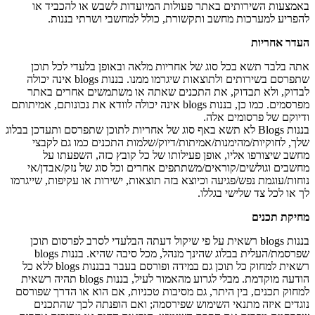
באמצעות השירותים באתר פעולות המיועדות לשבש או להכביד או
להפריע למערכות מחשב ותקשורת, כולל למחשבי ושרתי בננות.
העדר אחריות
אתה בלבד תשא בכל סוג של אחריות מלאה ובאופן בלעדי לכל תוכן
שתפרסם בשירותים ולתוצאות שיגרמו ממנו. בננות blogs אינה יכולה
לבדוק, ולא תבדוק, את התכנים שאתה או משתמשים אחרים באתר
מפרסמים. כמו כן, בננות blogs אינה יכולה לוודא את נכונותם, אמיתותם
ודיוקם של פרסומים אלה.
בננות Blogs לא תשא באף סוג של אחריות לתוכן שתפרסם ותעדכן בבלוג
שלך, לחוקיות/מהימנות/אמיתות/דיוק/שלמות התכנים כמו גם לקבצי
מחשב שיצורפו אליו, אופן פעילותו של כל קובץ כזה, השפעתו על
מחשבים וגולשים/קוראים/משתתפים אחרים וכל סוג של נזק/אבדן/אי
נוחות/עוגמת נפש/פגיעה וכיוצא בזה תוצאות, ישירות או עקיפות, שייגרמו
לך או לכל צד שלישי בגללו.
מחיקת תכנים
בננות blogs רשאית על פי שיקול דעתה הבלעדי לסרב לפרסום תוכן
שפרסמת/העלית בבלוג שהינך מנהל, מכל סיבה שהיא. בננות blogs
רשאית למחוק כל תוכן גם במידה ופורסם בעבר בבננות blogs ללא כל
הודעה מוקדמת. מבלי לגרוע מהאמור לעיל, בננות blogs תהיה רשאית
למחוק תכנים, בין היתר, גם מסיבות טכניות, אם הוא או הדרך שפורסם
נוגדים איזה מתנאי השימוש שפירסמה; ואם הופנתה לכך שהתכנים