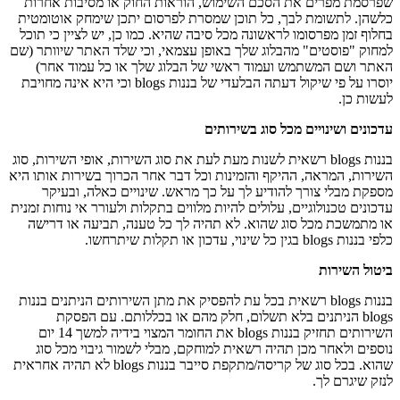
שפרסמת מפרים את הסכם השימוש, הוראות החוק או מסיבות אחרות
כלשהן. לתשומת לבך, כל תוכן שמסרת לפרסום יתכן שימחק אוטומטית
בחלוף זמן מפרסומו לראשונה מכל סיבה שהיא. כמו כן, יש לציין כי תוכל
למחוק "פוסטים" מהבלוג שלך באופן עצמאי, וכי שלד האתר שיוותר (שם
האתר ושם המשתמש ועמוד ראשי של הבלוג שלך או כל עמוד אחר)
יוסרו על פי שיקול דעתה הבלעדי של בננות blogs וכי היא אינה מחויבת
לעשות כן.
עדכונים ושינויים מכל סוג בשירותים
בננות blogs רשאית לשנות מעת לעת את סוג השירות, אופי השירות, סוג
השירות, המראה, ההיקף והזמינות וכל דבר אחר הכרוך בשירות אותו היא
מספקת מבלי צורך להודיע לך על כך מראש. שינויים כאלה, ובעיקר
עדכונים טכנולוגיים, עלולים להיות מלווים בתקלות ולעורר אי נוחות זמנית
או מתמשכת מכל סוג שהוא. לא תהיה לך כל טענה, תביעה או דרישה
כלפי בננות blogs בגין כל שינוי, עדכון או תקלות שיתרחשו.
ביטול השירות
בננות blogs רשאית בכל עת להפסיק את מתן השירותים הניתנים בננות
blogs הניתנים בלא תשלום, חלק מהם או בכללותם. עם הפסקת
השירותים תחזיק בננות blogs את החומר המצוי בידיה למשך 14 יום
נוספים ולאחר מכן תהיה רשאית למוחקם, מבלי לשמור גיבוי מכל סוג
שהוא. בכל סוג של קריסה/מתקפת סייבר בננות blogs לא תהיה אחראית
לנזק שיגרם לך.