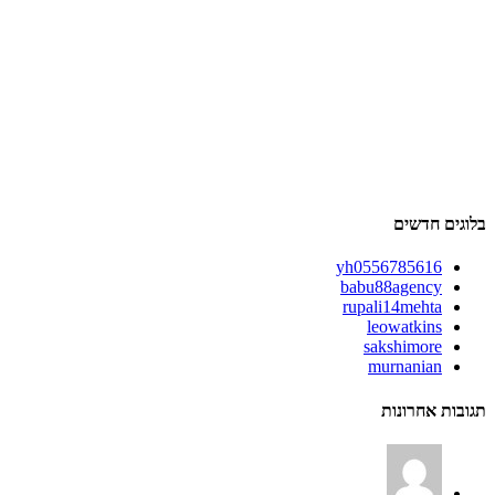
בלוגים חדשים
yh0556785616
babu88agency
rupali14mehta
leowatkins
sakshimore
murnanian
תגובות אחרונות