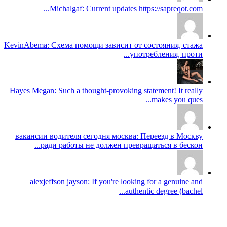
Michalgaf: Current updates https://sapreqot.com...
KevinAbema: Схема помощи зависит от состояния, стажа
употребления, проти...
Hayes Megan: Such a thought-provoking statement! It really
makes you ques...
вакансии водителя сегодня москва: Переезд в Москву
ради работы не должен превращаться в бескон...
alexjeffson jayson: If you're looking for a genuine and
authentic degree (bachel...