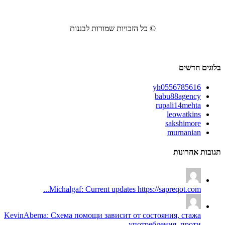
© כל הזכויות שמורות לבננות
בלוגים חדשים
yh0556785616
babu88agency
rupali14mehta
leowatkins
sakshimore
murnanian
תגובות אחרונות
Michalgaf: Current updates https://sapreqot.com...
KevinAbema: Схема помощи зависит от состояния, стажа
употребления, проти...