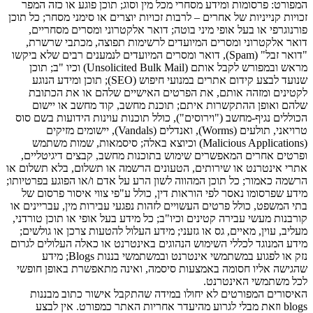
המפורט: פרסומות ומידע מסחרי מכל מין וסוג; תוכן פוגע או כזה המפר
זכויות קנייניות של אחרים – לרבות זכויות יוצרים או סימני מסחר; כל תוכן
פורנוגרפי או בעל אופי מיני בוטה; דואר אלקטרוני ומסרים מסחריים,
דואר אלקטרוני ומסרים המיועדים לרשימות תפוצה, מכתבי שרשרת,
"דואר זבל" (Spam), דואר ומסרים המיועדים לנמענים רבים שלא ביקשו
מראש ובמפורש לקבל אותם (Unsolicited Bulk Mail) וכיו "ב; תוכן
שנועד לבצע קידום אתרים במנועי חיפוש (SEO); תוכן ומידע הנוגע
לקטינים ומזהה אותם, את הפרטים האישיים שלהם או את הכתובת
שלהם ואופן ההתקשרות איתם; תוכנת מחשב, קוד מחשב או יישום
הכוללים נגיף-מחשב ("וירוסים"), כולל תוכנות עוינות הידועות בשם סוס
טרויאני, תולעים (Worms), ואנדלים (Vandals), יישומים מזיקים
(Malicious Applications) וכיוצא באלה; סיסמאות, שמות משתמש
ופרטים אחרים המאפשרים שימוש בתוכנות מחשב, קבצים דיגיטליים,
אתרי אינטרנט או שירותים, הטעונים הרשמה או תשלום, בלא תשלום או
הרשמה כאמור; כל תוכן המהווה לשון הרע על אדם ו/או הפוגע בפרטיותו;
מידע שפרסומו נאסר לפי הוראות דין, כולל ע"פי צווי איסור פרסום של
בתי המשפט, כולל פרטים העשויים לזהות נפגעי עבירות מין, עבריינים או
קורבנות מעשי עבירה קטינים וכיו"ב; כל מידע בעל אופי או תוכן טורדני,
מעליב, עוין, מאיים, גס או גזעני; מידע העלול להטעות צרכן או גולשים;
מידע המנוגד לכללי השימוש הנהוגים באינטרנט או כאלה העלולים לגרום
נזק או לפגוע במשתמשי אינטרנט ובמשתמשי בננות Blogs; מידע
שהגישה אליו חסומה באמצעות סיסמה, ואינה מתאפשרת באופן חופשי
לכל משתמשי האינטרנט.
האיסורים המפורטים לא יחולו במידה שהתקבל אישור כתוב מבננות
blogs וזאת מבלי לגרוע מהיעדר אחריות האתר כמפורט. אין לבצע