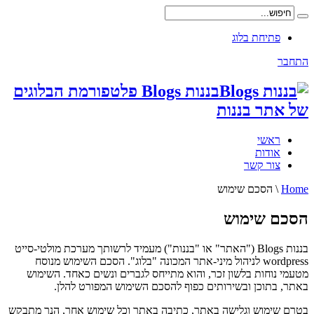
פתיחת בלוג
התחבר
בננות Blogs פלטפורמת הבלוגים
של אתר בננות
ראשי
אודות
צור קשר
Home
\
הסכם שימוש
הסכם שימוש
בננות Blogs ("האתר" או "בננות") מעמיד לרשותך מערכת מולטי-סייט
wordpress לניהול מיני-אתר המכונה "בלוג". הסכם השימוש מנוסח
מטעמי נוחות בלשון זכר, והוא מתייחס לגברים ונשים כאחד. השימוש
באתר, בתוכן ובשירותים כפוף להסכם השימוש המפורט להלן.
בטרם שימוש וגלישה באתר, כתיבה באתר וכל שימוש אחר, הנך מתבקש