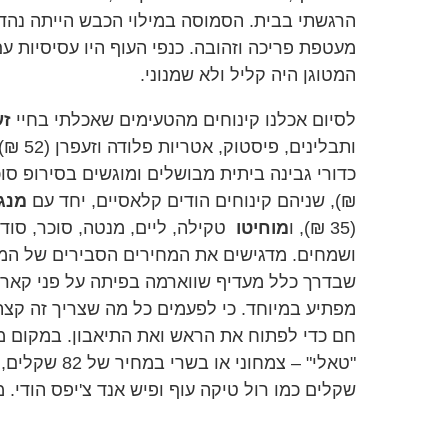
הרגשתי בבית. הסמוסה במילוי הכבש הייתה נה
מעטפת פריכה וזהובה. כנפי העוף היו עסיסיות עם 
המטוגן היה קליל ולא שמנוני.
לסיום אכלנו קינוחים מהטעימים שאכלתי בחיי
זע
ותבלינים, פיסטוק, אטריות פלודה וזעפרן (52 ₪), ו
₪), שניהם קינוחים הודים קלאסיים, יחד עם
מנגו
(35 ₪), ו
מוחיטו
ושמחים. מדגישים את המחירים הסבירים של המנ
שבדרך כלל מעדיף שווארמה בפיתה על פני קארי ו
מפתיע במיוחד. כי לפעמים כל מה שצריך זה קצת 
חם כדי לפתוח את הראש ואת התיאבון. במקום מו
שקלים כמו רול טיקה עוף ופיש אנד צ'יפס הודי. 