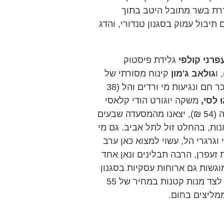
דרת בשר מתובל היטב בתוך
תיבול עמוק בסגנון טנדורי, והדג
פרני קולפי
גלידת פיסטוק
גולאב ג'מון
קינוח מסורתי של
כדורי גבינה ביתית מבושלים ומוגשים בסירופ סוכר חם ונגיעות מי ורדים והל (38
 לסי,
משקה יוגורט הודי קלאסי
טקילה, ליים, מנטה, סוכר, סודה (54 ₪), יצאנו מהמסעדה שבעים
ות, בהחלט זול לתל אביב. גם מי
גרגרי הל, עשוי למצוא כאן ערב
זעפרן, הרבה תבלינים ונאן אחד
גשות גם ארוחות עסקיות בסגנון
"טאלי" – צמחוני או בשרי במחיר של 82 שקלים, לצד מנות קטנות במחיר של 55
ממליצים בחום.