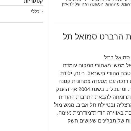
קטגוריות
היגמל מההרגל המגונה הזה של להאזין
כללי
ת הרברט סמואל תל
 סמואל בתל
של ממש. מאחורי המקום עומדת
בח ההודי בישראל. רינה, ילידת
שראל בשנת 1982, החלה את דרכה עם מסעדה צמחונית קטנה
והפכה במשך השנים לאימפריה קולינרית צבעונית ומתובלת. בשנת 2004 אף הוענק
תרומתה להבאת התרבות ההודית
רצליה ובטיילת תל אביב, ממש מול
 באווירה הודית־מודרנית נעימה,
חות של תבלינים שעושים חשק