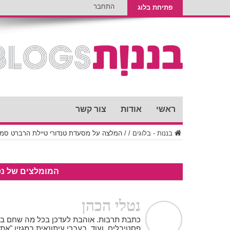
התחבר
פתיחת בלוג
ראשי
אודות
צור קשר
בננות - בלוגים
/
/
המלצה על מסעדת טנדורי טיילת הרברט סמו
המומלצים של נט
נטלי הכהן
כתבת תרבות. אוהבת לעדכן בכל מה שחם בעיר
פסטיבלים, ועוד. בעברי עיתונאית במגזין "א