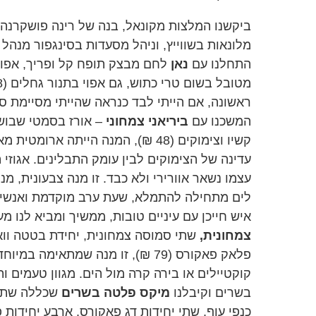
ביקשנו המלצות מקונאל, בנה של רינה פושקרנה
מלונאות בשווייץ, וניהל מסעדות בסינגפור מנה
התחלנו עם
נאן
לחם מבצק תופח קל ופריך, אפוי בתנור
ראשונה, אם הייתי לבד כנראה שהייתי מסיימת 
המשכנו עם
ביריאני צמחוני
– אורז בסמטי שבושל 
קשיו וצימוקים (48 ₪), המנה הייתה אר
עדינה של הצימוקים לבין עומק התבלינים. אגוזי ה
עצמו נשאר אוורירי ולא כבד. זו מנה צבעונית,
לים מתחילה להתמלא, שעת ערב מוקדמת ואנשים 
איש חייכן עם עיניים טובות, ממשיך ומביא לנו 
צמחונית,
שתי סמוסה צמחונית, יחידת בטטה וואד
פלאק פאקורס (79 ₪), זו מנה שמתאימ
קוקטיילים או בירה קרה מול הים. מגוון טעמים ות
בשרים וקיבלנו
מיקס פלטה בשרים
שכללה שתי 