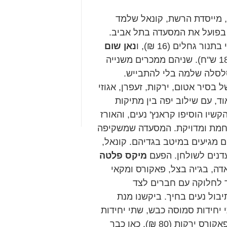
, מייסדת הרשת, קונאל שלמד
ל בפועל את המסעדה בתל אביב.
 גחלים (16 ₪), ו
נאן שום
מטובל בשום טרי כתוש, גם אפוי בתנור גחלים (18 ש"ח). שניהם ממכרים משנייה
סלסלה שלמה בלי להתבייש.
בסיר אטום, ירקות, זעפרן, אגוזי
ומטית מאוד, עם שילוב יפה בין מתיקות
קשיו הוסיפו קראנץ' נעים, והאורז
 מנחמת ומדויקת. המסעדה שמשקיפה
מגיעים במיטב בגדיהם. קונאל,
מעדנים לשולחן. הפעם
מיקס פלטה
ה, בג'יה בצל, פאקורס ומקאי
ה במיוחד לחלוקה עם חברים לצד
יבול נעים בחיך. ביקשנו מנת
יחידות סמוסה כבש, שתי יחידות
כנפי עוף, שתי יחידות דג פאקורס, ארבע יחידות פאקורס ירקות (80 ₪). כאן כבר