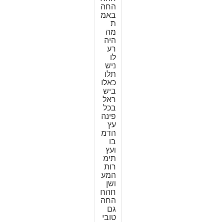
החה
באמ
ת
מה
היה
רע
לו
ניש
תלו
כאלו
ביש
ראל
בכל
פינה
עץ
הדמ
בו
ועץ
תימ
רות
המע
ושן
חהח
החה
גם
טובי