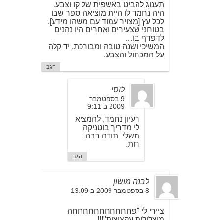
תענוג להביט באשפית של קו וצבע.
היה נחמד לו היית מוציאה ספר שבו
לכל עץ [מצויר עמוד עם משהו מידע].
בטוחני שצעירים ואחרים היו נהנים
לדפדף בו…
המשיכי ושנה טובה ומבורכת, יד קלה
על המכחול והצבע.
הגב
לוסי
9 בספטמבר
2009 ב 9:11
רעיון נחמד, להמציא
לי מדריך בוטניקה
משלי. תודה רבה
רות.
הגב
לבנה מושון
8 בספטמבר 2009 ב 13:09
ציירי לי "פחחחחחחחחחחחה
מיצלולית עקצוצית"!!!