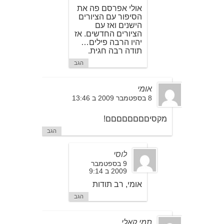
אולי אפרסם פה את
הסיפור עם הציורים
הישנים ואז עם
הציורים החדשים. אז
יהיו הרבה פילים…
תודה רבה חגית.
הגב
אומי
8 בספטמבר 2009 ב 13:46
מקסיםםםםםםםם!
הגב
לוסי
9 בספטמבר
2009 ב 9:14
אומי, רב תודות
הגב
תמי קאלי