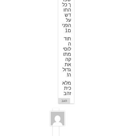
ך כל
החו
דש
על
הפני
ם1
תוד
ה
לוסי
מתו
קה
את
גדול
ה!
מלא
כית
זהב
הגב
ל
ו
ס
י