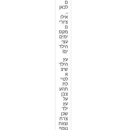
ם
לכאן
..
אילו
ציורי
ם
מקס
ימים
עצי
הילד
ים!
עץ
הילד
שיצ
א
לטיי
לת
תהע
צבן
על
עץ
ילד
שכן
צרח
וצווח
נופף