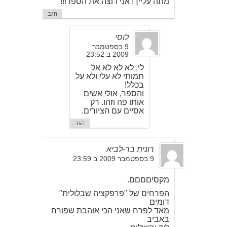
מתה עלייך! אני רוצה את הספר!!!
הגב
לוסי
9 בספטמבר
2009 ב 23:52
לי, לא לא לא אל
תמותי לא עלי ולא על
בכלל!
והספר, אולי אשים
אותו פה וזהו. רק
אסיים עם הציורים.
הגב
רונית בר-לביא
9 בספטמבר 2009 ב 23:59
מקסיםםםם.
הפרחים של "פרפקציה שבלולית"
דומים
מאד לפרח שאני הכי אוהבת שפורח
באביב