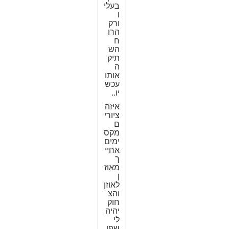
בעלי
ו
ורק
הרו
ח
הש
תיק
ה
אותו
עכש
יו..
איזה
ציורי
ם
מקס
ימים
אחיי
ך
מאוז
ן
לאוזן
והצ
חוק
יהיה
לי
שפו