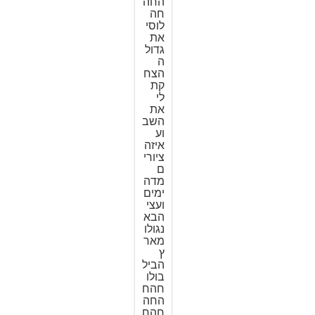
החה
חה
לוסי
את
גדול
ה
הצח
קת
לי
את
השב
וע
איזה
ציורי
ם
מדה
ימים
ועצי
הבא
נגולו
מאר
ץ
הביל
בולו
חהח
החה
חהח