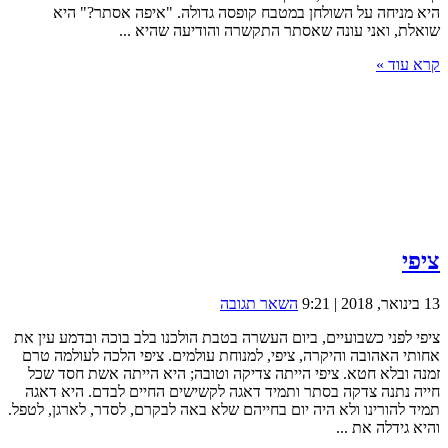
היא מניחה על השולחן במטבח קופסה גדולה. "איפה אסתר?" היא
שואלת, ואני עונה שאסתר התקשרה והודיעה שהיא ...
קרא עוד »
ציפי
13 בינואר, 2018 | 9:21
השאר תגובה
ציפי לפני כשבועיים, ביום העשרה בטבת הולכנו בלב בוכה ובדמע עין את
אחותי האהובה והיקרה, ציפי, למנוחת עולמים. ציפי הלכה לעולמה טרם
זמנה ובלא חטא. ציפי הייתה צדיקה וטובה; היא הייתה אשת חסד שכל
חייה נתנה צדקה בסתר ותמיד דאגה לקשישים החיים לבדם. היא דאגה
תמיד להורינו ולא היה יום בחייהם שלא באה לבקרם, לסדר, לארגן, לטפל.
והיא גידלה את ...