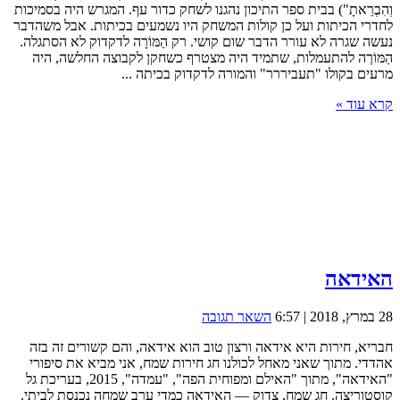
וְהִבְרֵאתָ") בבית ספר התיכון נהגנו לשחק כדור עף. המגרש היה בסמיכות
לחדרי הכיתות ועל כן קולות המשחק היו נשמעים בכיתות. אבל משהדבר
נעשה שגרה לא עורר הדבר שום קושי. רק הַמּוֹרָה לדקדוק לא הסתגלה.
הַמּוֹרֶה להתעמלות, שתמיד היה מצטרף כשחקן לקבוצה החלשה, היה
מרעים בקולו "תעביררר" והמורה לדקדוק בכיתה ...
קרא עוד »
האידאה
28 במרץ, 2018 | 6:57
השאר תגובה
חבריא, חירות היא אידאה ורצון טוב הוא אידאה, והם קשורים זה בזה
אהדדי. מתוך שאני מאחל לכולנו חג חירות שמח, אני מביא את סיפורי
"האידאה", מתוך "האילם ומפוחית הפה", "עמדה", 2015, בעריכת גל
קוסטוריצה. חג שמח, צדוק — האידאה כמדי ערב שמחה נכנסת לביתי.