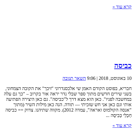
קרא עוד »
כביסה
10 באוגוסט, 2018 | 9:06
השאר תגובה
חבריא, בפוסט הקודם האמן שי אלכסנדרוני "זיכך" את הקובה הצמחוני,
בשני שירים חדשים מתוך ספר שבלי נדר יראה אור בקרוב – "כך גם עלה
במחשבה לפניו". כאן הוא מצא דרך ל"כביסה". גם כאן היצירה הפתיעה
אותי וגם כאן אני חש שזכיתי — תודה. הנה כאן מילות השיר (מתוך
"אנסה הקולמוס ואראה", עמדה 2012). מקווה שתיהנו. צדוק == כביסה
חַבְלֵי כְּבִיסָה ...
קרא עוד »