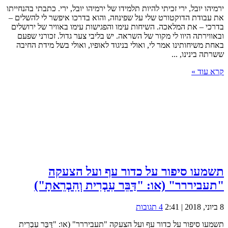
ירמיהו יובל, ירי זכיתי להיות תלמידו של ירמיהו יובל, ירי. כתבתי בהנחייתו
את עבודת הדוקטורט שלי על שפינוזה, והוא בדרכו איפשר לי להשלים –
בדרכי – את המלאכה. השיחות עימו והפגישות עימו באוויר של ירושלים
ובאווירתה היוו לי מקור של השראה. יש בליבי צער גדול. זכורני שפעם
באחת משיחותינו אמר לי, ואולי בניגוד לאופיו, ואולי בשל מידת החיבה
ששרתה בינינו, ...
קרא עוד »
תשמעו סיפור על כדור עף ועל הצעקה
"תעביררר" (או: "דַּבֵּר עִבְרִית וְהִבְרֵאתָ")
8 ביוני, 2018 | 2:41
4 תגובות
תשמעו סיפור על כדור עף ועל הצעקה "תעביררר" (או: "דַּבֵּר עִבְרִית