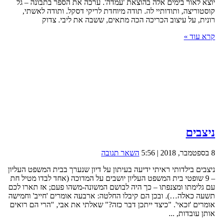
יוצא לאור בימים אלה בהוצאת 'עמדה'. ערכה את הספר בתבונה – גל
קוסטוריצה, ותודותיי לה. תודה מיוחדת לריקי דסקל. ותודה לאשתי,
רונית, על עיצוב הכריכה הכה מתאים, ששבה את ליבי. צדוק
קרא עוד »
ניצבים
8 בספטמבר, 2018 | 5:56
השאר תגובה
ניצבים בילדותי ראיתי ידיעה בעיתון על דיון שנערך בבית המשפט העליון
– 9 שופטי בית המשפט העליון יושבים על המדוכה (אחד לבדו מטיל חת
עם גלימתו ומצנפתו – כך היה לבושם המשונה-משהו פעם; אז תארו לכם
תשעה כאלה…). ובכן הם קיבלו החלטה: ארבעה אומרים 'חייב' וחמישה
אומרים 'זכאי'. "כיצד ייתכן דבר כזה?" שאלתי את אבי, "הרי הם רואים
אותן עובדות, ...