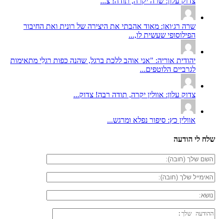
צדוק עלון: שרה יקרה, תודה! צ...
שרה רג׳ואן: מאוד אהבתי את היצירה של רונית ואת החיבור
הפילוסופי שעשית לו,...
יהודית אוריה: "אני אוהב ללכת ברגל, שהנה כפות רגלַי מתאימות
לגרביים הלוטפים...
צדוק עלון: אוולין יקרה, תודה רבה! צדוק...
אוולין כץ: סיפור נפלא ומרגש...
שלח לי הודעה