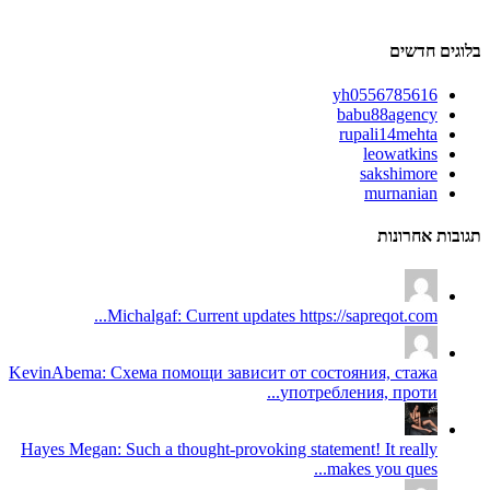
בלוגים חדשים
yh0556785616
babu88agency
rupali14mehta
leowatkins
sakshimore
murnanian
תגובות אחרונות
Michalgaf: Current updates https://sapreqot.com...
KevinAbema: Схема помощи зависит от состояния, стажа
употребления, проти...
Hayes Megan: Such a thought-provoking statement! It really
makes you ques...