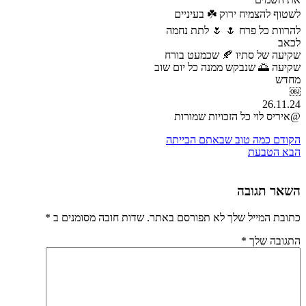
לשטוף להצמיח ירוק ☘️ בעיניים
להרוות כל פרח 🌷 🌷 לתת נחמה
לכאב
שקיעה של סתיו 🍂 שכמעט בורח
שקיעה 🌅 שנבקש ממנה כל יום שוב
מחדש
￼
26.11.24
@איריס לוי כל הזכויות שמורות
הקודם
כמה טוב שבאתם הבייתה
הבא
הטבעת
השאר תגובה
כתובת המייל שלך לא תפורסם באתר. שדות חובה מסומנים ב
*
התגובה שלך
*