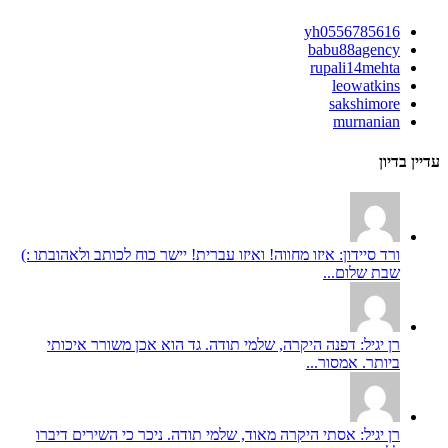
yh0556785616
babu88agency
rupali14mehta
leowatkins
sakshimore
murnanian
עדיין בדיון
ורד סיידון: איזו מחווה! ואיזו עברית! יישר כוח לכותב ולאהובתו :)
שבת שלום...
רן יגיל: דפנה היקרה, שלמי תודה. גד הוא אכן משורר איכותי
ביותר. אמסור...
רן יגיל: אסתי היקרה מאוד, שלמי תודה. ניכר כי השירים דיברו