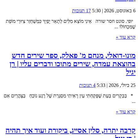
6 באוגוסט, 2026 | 5:30
17 תגובות
יופי. סונט חסר שורה אֵינִי מוֹצֵא מִלִּים לְתָאֵר יָפְיֵךְ כִּמְשַׁחְזֵר צִיּוּרֵי מוֹפֵת
שֶׁמִּכְחוֹלוֹ ...
קרא עוד »
מונו-דואלי, מנחם מ' פאלק, ספר שירים חדש
בהוצאת עמדה, שירים מתוכו ודברים עליו | רן
יגיל
25 ביולי, 2026 | 5:33
4 תגובות
* בַּבְּקָרִים בְּעֵת שֶׁפָּקַחְתִּי עַיִן רָאִיתִי מִסְגֶּרֶת שֶׁל רֶגַע נוֹכֵחַ בַּצָּהֳרַיִם אִם
...
קרא עוד »
קרבה יתרה, סלין אסייג, ביקורת ועוד איך תהיה