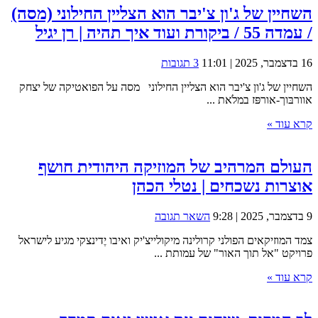
השחיין של ג'ון צ'יבר הוא הצליין החילוני (מסה)
/ עמדה 55 / ביקורת ועוד איך תהיה | רן יגיל
16 בדצמבר, 2025 | 11:01
3 תגובות
השחיין של ג'ון צ'יבר הוא הצליין החילוני מסה על הפואטיקה של יצחק
אוורבּוך-אורפּז במלֹאת ...
קרא עוד »
העולם המרהיב של המוזיקה היהודית חושף
אוצרות נשכחים | נטלי הכהן
9 בדצמבר, 2025 | 9:28
השאר תגובה
צמד המוזיקאים הפולני קרולינה מיקולייצ'יק ואיבו יֶדינצקי מגיע לישראל
פרויקט "אל תוך האור" של עמותת ...
קרא עוד »