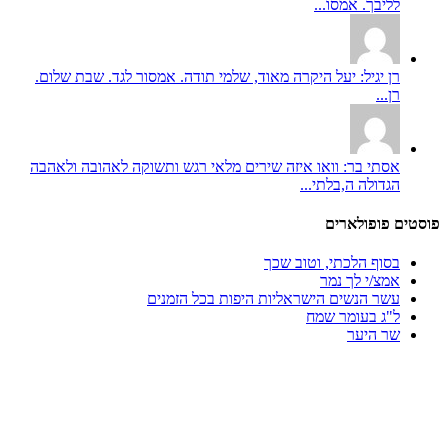
לליבך. אמסו...
רן יגיל: יעל היקרה מאוד, שלמי תודה. אמסור לגד. שבת שלום.
רן...
אסתי בר: וואו איזה שירים מלאי רגש ותשוקה לאהובה ולאהבה
הגדולה ה,בלתי...
פוסטים פופולארים
בסוף הלכתי, וטוב שכך
אמצ/י לך נמר
עשר הנשים הישראליות היפות בכל הזמנים
ל"ג בעומר שמח
שר היער