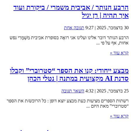
הרבע הנותר / אביבית משמרי / ביקורת ועוד
איך תהיה | רן יגיל
30 בדצמבר, 2025 | 9:27
תגובה אחת
הרבע הנותר דובר אלינו ועלינו אני רואֶה בסופרת אביבית מִשְׁמָרִי נפש
אחות, אף על פי ...
קרא עוד »
מבצע ייחודי: קנו את הספר “סטרוברי” וקבלו
סדנת AI מקצועית במתנה | נטלי הכהן
25 בדצמבר, 2025 | 4:32
השאר תגובה
רשתות הספרים מציעות כעת מבצע יוצא דופן : כל הרוכש/ת את הספר
“סטרוברי” מאת היזם ...
קרא עוד »