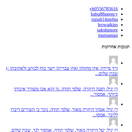
yh0556785616
babu88agency
rupali14mehta
leowatkins
sakshimore
murnanian
תגובות אחרונות
ורד סיידון: איזו מחווה! ואיזו עברית! יישר כוח לכותב ולאהובתו :)
שבת שלום...
רן יגיל: דפנה היקרה, שלמי תודה. גד הוא אכן משורר איכותי
ביותר. אמסור...
רן יגיל: אסתי היקרה מאוד, שלמי תודה. ניכר כי השירים דיברו
לליבך. אמסו...
רן יגיל: יעל היקרה מאוד, שלמי תודה. אמסור לגד. שבת שלום.