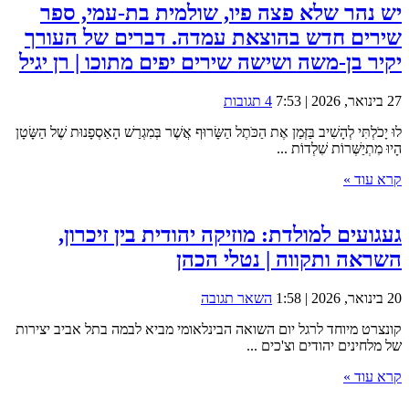
יש נהר שלא פצה פיו, שולמית בת-עמי, ספר
שירים חדש בהוצאת עמדה. דברים של העורך
יקיר בן-משה ושישה שירים יפים מתוכו | רן יגיל
27 בינואר, 2026 | 7:53
4 תגובות
לוּ יָכֹלְתִּי לְהָשִׁיב בַּזְּמַן אֶת הַכֹּתֶל הַשָּׂרוּף אֲשֶׁר בְּמִגְרַשׁ הָאַסְפָנוּת שֶׁל הַשָּׂטָן
הָיוּ מִתְיַשְּׁרוֹת שִׁלְדוֹת ...
קרא עוד »
געגועים למולדת: מוזיקה יהודית בין זיכרון,
השראה ותקווה | נטלי הכהן
20 בינואר, 2026 | 1:58
השאר תגובה
קונצרט מיוחד לרגל יום השואה הבינלאומי מביא לבמה בתל אביב יצירות
של מלחינים יהודים וצ'כים ...
קרא עוד »