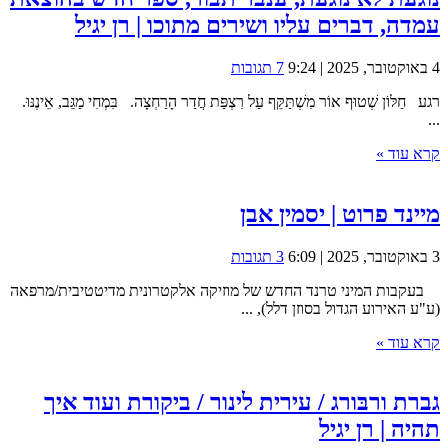
עמדה, דברים עליו ושירים מתוכו | רן יגיל
4 באוקטובר, 2025 | 9:24
7 תגובות
רגע חַלּוֹן שְׁטוּף אוֹר מִשְׁתַּקֵּף עַל רִצְפַּת חֲדַר הָרַחְצָה. בִּמְחִי מַגֵּב, אֵינֶנּוּ.
...
קרא עוד »
מיינד פרוט | יסמין אבן
3 באוקטובר, 2025 | 6:09
3 תגובות
בעקבות המיני טרנד החדש של מוזיקה אלקטרונית מדיטטיבית/מרפאה
(ע"ע האירוע הגדול בסוזן דלל), ...
קרא עוד »
גברת ורבּורג / עירית לינור / ביקורת ועוד איך
תהיה | רן יגיל