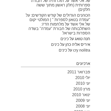
של אלי אשד
על
תולדותיה של חבורה
ספרותית (חלק ראשון מתוך ששה
חלקים)
הכוהנים הגדולים של קודש הקודשים: על
"עמדה בטאון לספרות " | המולטי יקום
של אלי אשד
על
מלחמות הדיוֹ:
השתלבותה של חבורת "עמדה" בשדה
הספרות בישראל
חנה טואג
על
כינים
איריס אליה כהן
על
כינים
cry nolitra
על
כינים
ארכיונים
פברואר 2011
יולי 2010
יוני 2010
מרץ 2010
ינואר 2010
יוני 2009
יוני 2008