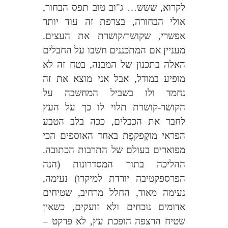
לקרוא, ששש… ג"וב טוב תפס הבחור,
אולי הבחורה, בצרפת זה עוד יותר
אפשרי, שקושר/קושרת את העצים.
מעניין אם המתכננים חשבו על החבלים
האלה בתכנון של המבנה, בטח זה לא
מופיע במודל, אבל אני מוצא את זה
נחמד ולו בשביל המחשבה על
הקושר-קושרת תלוי לו כך על העץ
לחבר את הכבלים, ככה בלב הטבע
הפראי מוקָפקפֶת באחד האוספים הכי
מפוארים בעולם של התרבות הכתובה.
ההליכה בתוך המסדרונות (הנה
הפרספקטיבה יורדת למיקרו) נעימה,
נעימה מאוד, החלל מרחיב, שטיחים
אדומים נוכחים ולא זועקים, כשאין
שטיח הרצפה הופכת עץ, לא פרקט –