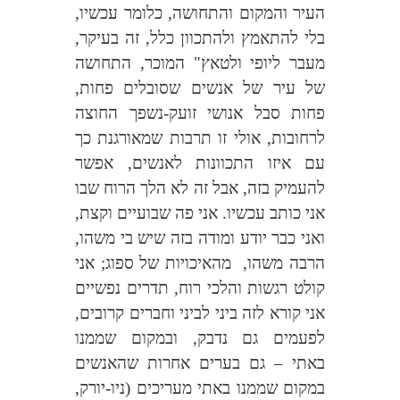
העיר והמקום והתחושה, כלומר עכשיו,
בלי להתאמץ ולהתכוון כלל, זה בעיקר,
מעבר ליופי ולטאץ" המוכר, התחושה
של עיר של אנשים שסובלים פחות,
פחות סבל אנושי זועק-נשפך החוצה
לרחובות, אולי זו תרבות שמאורגנת כך
עם איזו התכוונות לאנשים, אפשר
להעמיק בזה, אבל זה לא הלך הרוח שבו
אני כותב עכשיו. אני פה שבועיים וקצת,
ואני כבר יודע ומודה בזה שיש בי משהו,
הרבה משהו,
מהאיכויות של ספוג; אני
קולט רגשות והלכי רוח, תדרים נפשיים
אני קורא לזה ביני לביני וחברים קרובים,
לפעמים גם נדבק, ובמקום שממנו
באתי – גם בערים אחרות שהאנשים
במקום שממנו באתי מעריכים (ניו-יורק,