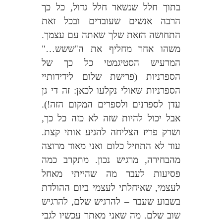
בתוך חלל שנשאר חלל גדול, כל כך
הרבה אנשים שעובדים ובכל זאת
התחושה הזאת שלך שאתה עם עצמך.
משהו אחר מחליף את ה"ששש…"
המרעיש הסטיגמטי כל כך של
הספרניות (פרישת שלום לידידותיי
הספרניות שאולי נקלעו לכאן: זה די גן
עדן לספרנים ולספרים המקום הזה!).
אבל יכול להיות שזה לא כזה כל כך,
ושרק פריז הצליחה להגיע אותי קצת.
עוד לא התחיל כלום ואני מאוד מרוצה
מהבחירה, מרגיש נכון. מתקרב כמה
פסיעות לעבר מה שהייתי מאחל
לעצמי, שאיחלתי לעצמי ביום ההולדת
בשבוע שעבר – להרגיש שלם, להרגיש
שוב שלם. מה שאני מאתר עכשיו לגבי