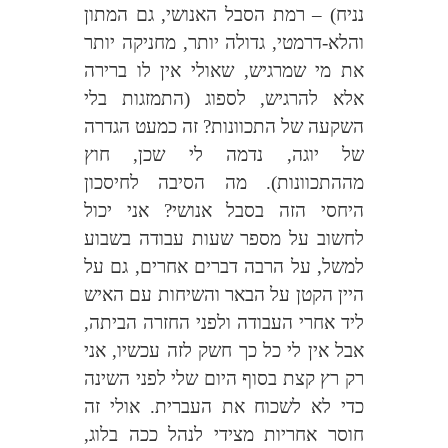
נניח) – רמת הסבל האנושי, גם המתון
והלא-דרמטי, גדולה יותר, מחניקה יותר
את מי שמרגיש, שאולי אין לו ברירה
אלא להרגיש, לספוג (התמזגות בלי
השקעה של התכוונות? זה כמעט הגדרה
של יוגה, נדמה לי שכן, חוץ
מההתכוונות). מה הסיבה לחיסכון
היחסי הזה בסבל אנושי? אני יכול
לחשוב על מספר שעות עבודה בשבוע
למשל, על הרבה דברים אחרים, גם על
היין הקטן על הבאר והשיחות עם האיש
ליד אחרי העבודה ולפני החזרה הביתה,
אבל אין לי כל כך חשק לזה עכשיו, אני
רק רץ קצת בסוף היום שלי לפני השינה
כדי לא לשכוח את העברית. אולי זה
חוסר אחריות מצידי לנהל ככה בלוג,