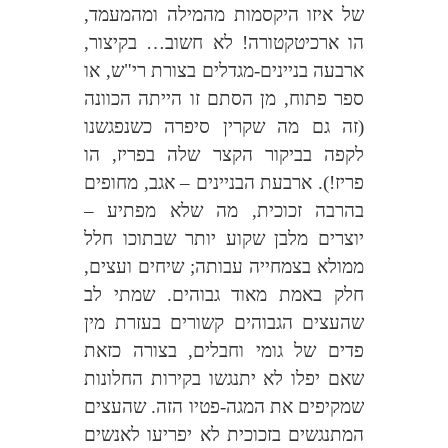
של איזו היקסמות מהמילה ומהמעמד,
הו ארכיטקטורה! לא חשוב… בקיצור,
ארבעה בניינים-מגדלים בצורת רי"ש, או
ספר פתוח, מן הסתם זו הייתה הכוונה
(זה גם מה שקרין סיפרה כשנפגשנו
לקפה בביקור הקצר שלה בפריז, הו
פריז!). ארבעת הבניינים – אגב, מחופים
בהרבה זכוכית, מה שלא מפתיע –
יוצרים מלבן שקוע יותר שבתוכו חלל
ממולא בצמחייה עבותה; שיחים ועצים,
חלק באמת מאוד גבוהים. שמתי לב
שהעצים הגבוהים קשורים בעזרת מין
פדים של גומי וחבלים, בצורה כזאת
שאם יפלו לא יתנגשו בקירות החלונות
שמקיפים את המגה-פטיו הזה. שהעצים
המתנגשים בזכוכית לא יפריעו לאנשים