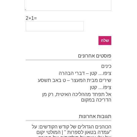
2+1=
פוסטים אחרונים
כינים
ציפו… קטן – דברי הבהרה
שירים מבית המעצר – ט באב תשסע
צִיפּוֹ… קטן
אל תפחד מההליכה האיטית, רק מן
הדריכה במקום
תגובות אחרונות
הכוהנים הגדולים של קודש הקודשים: על
"עמדה בטאון לספרות " | המולטי יקום