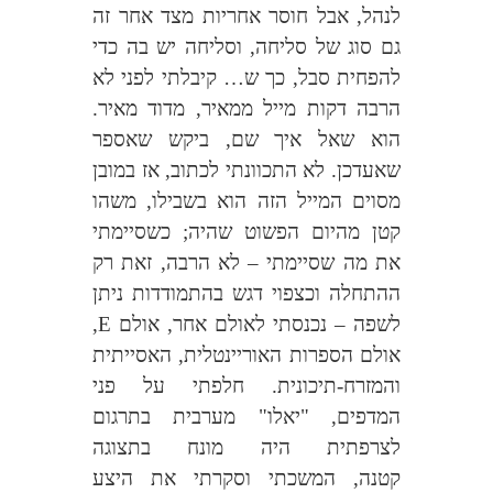
לנהל, אבל חוסר אחריות מצד אחר זה
גם סוג של סליחה, וסליחה יש בה כדי
להפחית סבל, כך ש… קיבלתי לפני לא
הרבה דקות מייל ממאיר, מדוד מאיר.
הוא שאל איך שם, ביקש שאספר
שאעדכן. לא התכוונתי לכתוב, אז במובן
מסוים המייל הזה הוא בשבילו, משהו
קטן מהיום הפשוט שהיה; כשסיימתי
את מה שסיימתי – לא הרבה, זאת רק
ההתחלה וכצפוי דגש בהתמודדות ניתן
לשפה – נכנסתי לאולם אחר, אולם
E
,
אולם הספרות האוריינטלית, האסייתית
והמזרח-תיכונית. חלפתי על פני
המדפים, "יאלו" מערבית בתרגום
לצרפתית היה מונח בתצוגה
קטנה, המשכתי וסקרתי את היצע