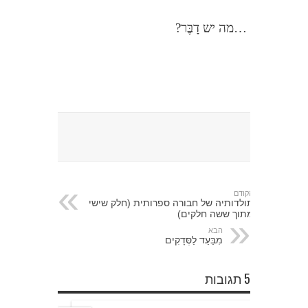
…מה יש דָבֶּר?
הקודם
תולדותיה של חבורה ספרותית (חלק שישי
מתוך ששה חלקים)
הבא
מִבַּעַד לַסְּדָקִים
5 תגובות