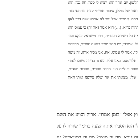
ון, יום אחד הוא יוציא לי ספר, וזה נכון, הוא
אור של צוללן, סיפור חווייתי קצת בורחסי כזה.
תכם. אמרנו: אבל עוד לא אמרנו שום דבר לאף
היה בריא. (…) הוא אמר (את זה) כי עמוס הוא
את כל השירה העברית, חוץ מישראל פנקס ועוד
לל. אמרתי, יש אחד מוכר בחנות ספרים, מפרסם
". אמר לי עמוס: אה, אני מכיר אותו, זה משה
חלויימעס. באנו אליו. הוא גר בדירה משהו לגמרי
ר בעליית הגג. הרבה ספרים, ספרות יהודית,
 שלי, מצאתי את אח שלי! צירפנו אותו וזאת
ץ אצלו "בזמן אמת". אריק הציע את השם
 הוא הסביר את ההצעה בדימוי שהיה לו על
ם נורא. מה זה מוצב? מה זה בטונאדה? זה