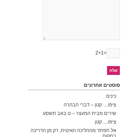
2+1=
פוסטים אחרונים
כינים
ציפו… קטן – דברי הבהרה
שירים מבית המעצר – ט באב תשסע
צִיפּוֹ… קטן
אל תפחד מההליכה האיטית, רק מן הדריכה
במקום