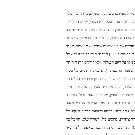
להוציא כתב עת נולד ביני לבינו. זה רעיון שלי,
בר אז ידעתי, הוא נורא פסיבי, יש לו מעצורים
יותר והמעניין ביותר שכותב היום בעברית. ותמיד
 הדדית גדולה, שנוצרה בינינו במקום של המון
כה הדדית של שני אנשים שמצאו את עצמם באותו
 נאחד כוחות. (…) המלחמה הייתה המעמד אצל
עיקר על רקע השולחן, ולאיחוד הכוחות הזה היו
 בשנות התשעים. (…) שנינו חתומים על מסה
רים צעירים שתוך כדי הדיון והכתיבה מגלים גם
שירה, גם כמשוררים צעירים, אבל יותר מזה
ה לא מעניין, מה מעניין אותנו וכולי וכולי. וזו
הייתה בעצם ההתחלה של "עמדה". אבל אז עוד לא ידענו שזאת "עמדה". זה היה בסביבות 1991. החיבור הזה היה מאוד
טים אחד לשני. הייתה השפעה הדדית חזקה. כל
תר צדדיות, מקסים גילן, דמויות שלא היו כל כך
בולטות בשירה אז (…), וכתבנו עליהם במסה והדגשנו אותם. (…)ב-92" 93" נוצרה אצלי הרגשה שאפשר ליצור כאן