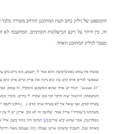
הקונספט של גיליון כתב העת המתוכנן הורחב משירה בלבד ל
זה, בין היתר על רקע הכישלונות הקודמים, המחשבה לא ה
מעבר לגיליון המתוכנן האחד.
פגשתי את עמוס באוניברסיטה. והוא אמר לי, תשמע, בוא נרים כתב ע
שאפשר להרים איתו כתב עת. בוא ניקח את אריק ונרים איתו כתב עת
"
ocean 11
"
. תמיד יש אחד שהוא המשכנע והמוביל, זה עמוס. נפגשנ
והמשפחה, הרגשתי שזה הדבר הכי טוב שקרה לי בחיים. מזכיר במ
עשיתי קודם, ואני שואל איך לא עשיתי אותו קודם. (…) הלכנו לקפה
"ק
משתתף ב"עמדה"? אריק אמר: שלושה זה לא טוב. אריק, יש לו עין ל
מפלורנטין, אמר שהוא יביא שירים.
[2]
חמישי היה בחור בשם אייל אדר
באותה שנה, חשבתי שישתף איתנו פעולה. כיוון שעמוס מאוד רדיקל 