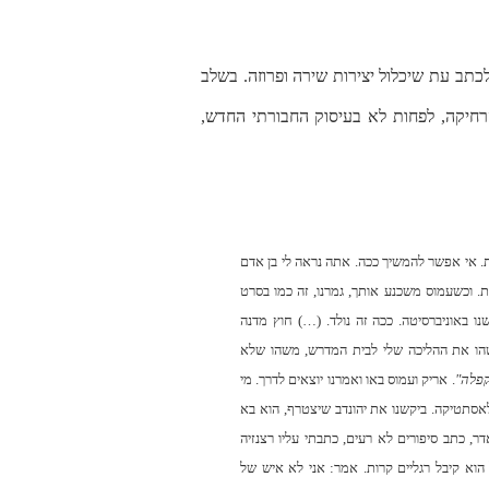
כתב עת שיכלול יצירות שירה ופרוזה. בשלב
רחיקה, לפחות לא בעיסוק החבורתי החדש,
ת. אי אפשר להמשיך ככה. אתה נראה לי בן אדם
. וכשעמוס משכנע אותך, גמרנו, זה כמו בסרט
ו באוניברסיטה. ככה זה נולד. (…) חוץ מדנה
שהו את ההליכה שלי לבית המדרש, משהו שלא
פלה"
. אריק ועמוס באו ואמרנו יוצאים לדרך. מי
אסתטיקה. ביקשנו את יהונדב שיצטרף, הוא בא
, כתב סיפורים לא רעים, כתבתי עליו רצנזיה
הוא קיבל רגליים קרות. אמר: אני לא איש של