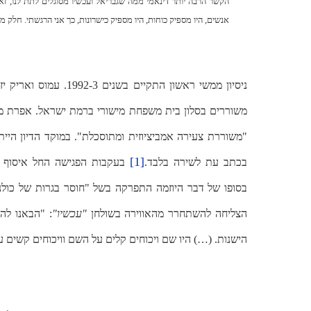
הקשר הרבה יותר דינאמי ממה שגבריאל ועכשיו מסוגלים לתת לנו, ז
אנשים, היו מספיק כוחות, היו מספיק כישרונות, כך אני הרגשתי. חלק 
ניסיון ממשי ראשון התקיים
משוררים בסלון בית משפחת מישורי ברמת ישראל. אפרת מיש
"משוררת צעירה אמביציוזית ומתוסכלת". במוקד הדיון היי
[1]
בכתב עת לשירה בלבד.
בעקבות הפגישה החל איסוף ה
בסופו של דבר היוזמה התפרקה בשל "חוסר בגרות של כולנו
הצליחה להשתחרר מהאווירה בשולחן
"עכשיו"
: "הבאנו לה
הישנות. (…) היו שם ויכוחים קלים על השם וויכוחים קשים 