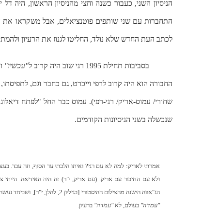
הניסיון השני, כעבור כשנה וחצי מהניסיון הראשון, היה דל י
התחברות עם שני שותפים פוטנציאלים, אבל משקראו את 
לכתב העת החדש שלא נולד, החליטו לגנוז את הרעיון ולהמתי
בסביבות תחילת 1995 רני שוב היה קרוב ל
"עכשיו"
וה
החבורה הוא היה קרוב לרפי וייכרט, גם כחבר וגם, לתפיסתו,
שחורי/ עמוס-אריק/ רני-רפי). עמוס כבר החל "לפתח דיאלוג
שנכשלה בשני הניסיונות הקודמים.
אמרתי לאריק: למה לא עם רני? ואיתו הלכתי עד הסוף, וזה עבד. בע
ולא עם החיבור עם אריק. (עם אריק, י"ר) זה היה האידיאה. הייתי צ
הג"אווה הישנה מהצילום ההיסטורי [בגיליון 2, להלן, י"ר], ושביחד נעשה את הדברים (…). רני ואני עשינו את זה. וזה היה
"עמדה"
בעולם, לא
"עמדה"
ברעיון.