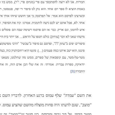
חבורות. אני לא רוצה להסתכסך עם פרי (מנחם פרי, י"ר), ממש בזו הלש
באמת הוציא לו ספר יום אחד. הוא נתן לנו סיפור די יפה, פנטסטי, תי
וכשרצינו לפרסם הוא אמר: אל תפרסמו, כי אני חושש שיזהו אותי אי
אחד. לא, אבל אתם יש לכם גישה לוחמנית. אמרנו: קח את הסיפור, ת
איש לוחמני, וגם אריק. כבר אז הם פרסמו רשימה שבה הם פוסלים 
מישהו שאני לא זוכר [צוחק]. כולם חטפו על הראש… אני יותר בית הי
סיפורים יפים ב
"עתון 77"
, ופרסם גם סיפור ב
"עכשיו"
"הרבי מפישקוצק
פינטו, הוא ישב איתנו כמה פעמים (…). פינטו הוא רחובותניק כזה, בעל 
מטר-על-מטר, עם קופסאות של ספרים, ממש מה שחלמנו, מצאנו סופ
יודאיקה, ספרות עברית. אמרתי: זה אח שלי הבן אדם הזה, זה אח
החבורה.
[3]
את השם
"עמדה"
שלף עמוס ברגע האחרון. לדבריו השם צ
"מוצב"
, שגם לדעתו היה פחות מוצלח מהשם שהציע עמוס. לי
מוצב קדמי, על הר גבוה ומרוחק. רני חשב ש"
"מוצב"
זה ש