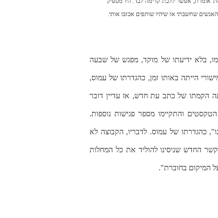
את אומרת, אפשר ללכת קדימה לבד. היו מספיק
מהאנשים שחשבתי אז שיהיו שותפים אכזבו אותי.
 בשנים 1992-3. עמוס ואריק יזמו, בלא ידיעתו של מוקד, מפגש של שבעה
ורי הייתה באותו זמן, כהגדרתו של עמוס,
תה הקמתו של כתב עת חדש, אז עדיין דובר
טקסטים והתקיימו מספר פגישות נוספות.
", כהגדרתו של עמוס. לדבריו, הקבוצה לא
קשר החדש שניסינו להוליד את כל המחלות
על המיקום בחוברת".