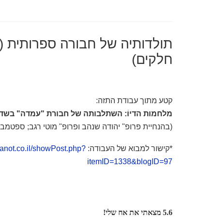
תולדותיה של חבורה ספרותית 
חלקים)
קטע מתוך עבודת התזה:
מלחמות הדיוֹ: השתלבותה של חבורת "עמדה" בשד
(בהנחיית פרופ" יהודה שנהב ופרופ" מוטי רגב; ספטמבר 2007, אוניברסיטת תל-אבי
*קישור למבוא של העבודה:
nanot.co.il/showPost.php?
itemID=1338&blogID=97
5.6 מצאתי את אח שלי!