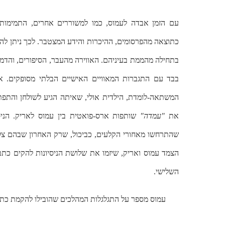
עם הזמן אבדה לעמוס, כמו למשוררים אחרים, התמימו
כתוצאה מהפרסומים, ההיכרות והידע המצטבר. לכך ניתן לה
בתחילה מהממת בעיניהם. האווירה מהעבר, הסיפורים, והדמו
בבד עם התגברות המאוויים האישיים הבלתי מסופקים.
המשתאה-לומדת, הילדית אולי, שאיתה הגיע לשולחן והתפתח
את
"עמדה"
שותפות ארס-פואטית בין עמוס לאריק. הניסי
שהתרחשו מאחורי הקלעים, כביכול, שרק האחרון שבהם צלח. 
הצמד עמוס ואריק, שיזמו את שלושת הניסיונות להקים כתב
השלישי.
עמוס מספר על התגלגלות המהלכים שהובילו להקמת כ