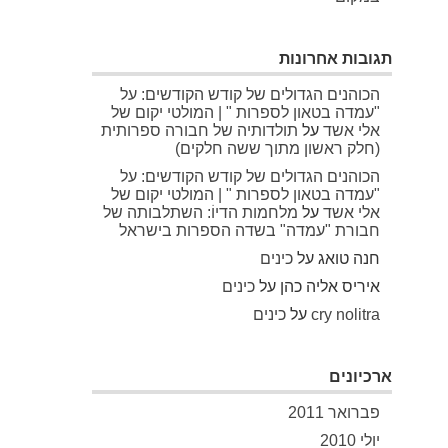
תגובות אחרונות
הכוהנים הגדולים של קודש הקודשים: על
"עמדה בטאון לספרות " | המולטי יקום של
אלי אשד
על
תולדותיה של חבורה ספרותית
(חלק ראשון מתוך ששה חלקים)
הכוהנים הגדולים של קודש הקודשים: על
"עמדה בטאון לספרות " | המולטי יקום של
אלי אשד
על
מלחמות הדיוֹ: השתלבותה של
חבורת "עמדה" בשדה הספרות בישראל
חנה טואג
על
כינים
איריס אליה כהן
על
כינים
cry nolitra
על
כינים
ארכיונים
פברואר 2011
יולי 2010